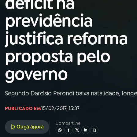
déficit na
Nacional
previdência
01
INÍCIO
justifica reforma
02
A RÁDIO
proposta pelo
03
PROGRAMAÇÃO
governo
04
PROGRAMAS
Segundo Darcísio Perondi baixa natalidade, long
05
PODCASTS
15/02/2017, 15:37
PUBLICADO EM
06
VIDEOCASTS
Compartilhe
Ouça agora