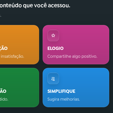
conteúdo que você acessou.
.
ÇÃO
ELOGIO
 insatisfação.
Compartilhe algo positivo.
ÇÃO
SIMPLIFIQUE
dido.
Sugira melhorias.