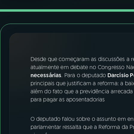
07
ÚLTIMAS
08
FESTIVAL DE MÚSICA
ACOMPANHE A RÁDIO NACIONAL
YouTube
Facebook
Desde que começaram as discussões a r
atualmente em debate no Congresso Nac
Instagram
X
necessárias
. Para o deputado
Darcísio P
principais que justificam a reforma: a bai
TikTok
além do fato que a previdência arrecada 
para pagar as aposentadorias
O deputado falou sobre o assunto em ent
parlamentar ressalta que a Reforma da Pre