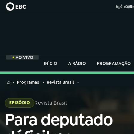
agência
Br
AO VIVO
INÍCIO
A RÁDIO
PROGRAMAÇÃO
MENU
Programas
Revista Brasil
Buscar
na
Revista Brasil
EPISÓDIO
Rádio
Buscar
Nacional
Para deputado
Buscar
na
Rádio
AO VIVO