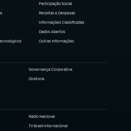
Participação Social
(abre em nova aba)
as
Receitas e Despesas
(abre em nova aba)
Informações Classificadas
(abre em nova aba)
Dados Abertos
(abre em nova aba)
Tecnológicos
Outras Informações
(abre em nova aba)
Governança Corporativa
(abre em nova aba)
Diretoria
(abre em nova aba)
Rádio Nacional
TV Brasil Internacional
(abre em nova aba)