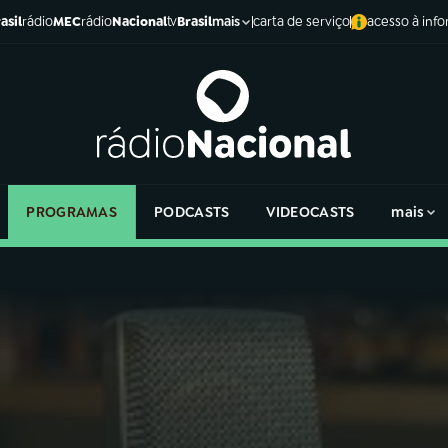
asil
rádio
MEC
rádio
Nacional
tv
Brasil
carta de serviço
acesso à inf
mais
PROGRAMAS
PODCASTS
VIDEOCASTS
mais