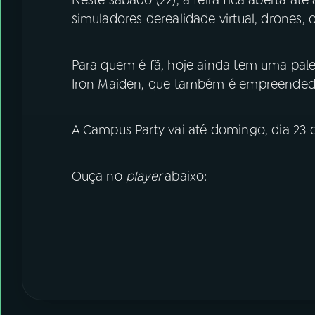
Neste sábado (22), a feira fica aberta at
simuladores derealidade virtual, drones, c
Para quem é fã, hoje ainda tem uma pale
Iron Maiden, que tamb
A Campus Party vai até domingo, dia 23 
Ouça no
player
abaixo: