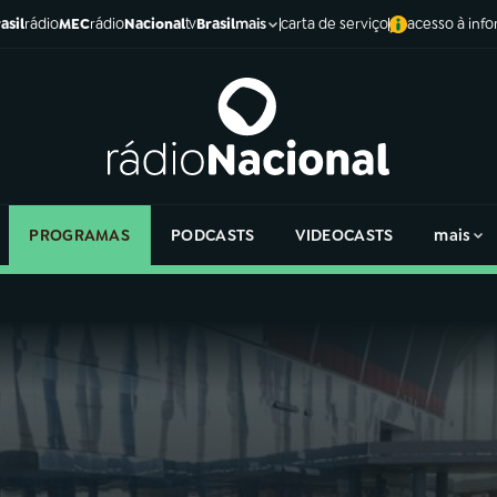
asil
rádio
MEC
rádio
Nacional
tv
Brasil
carta de serviço
acesso à inf
mais
PROGRAMAS
PODCASTS
VIDEOCASTS
mais