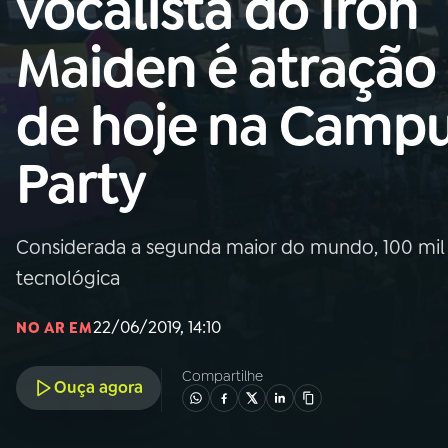
vocalista do Iron
Nacional
Maiden é atração
01
INÍCIO
de hoje na Camp
02
A RÁDIO
Party
03
PROGRAMAÇÃO
Considerada a segunda maior do mundo, 100 mil 
04
PROGRAMAS
tecnológica
05
PODCASTS
22/06/2019, 14:10
NO AR EM
Compartilhe
Ouça agora
06
VIDEOCASTS