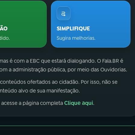
ÇÃO
SIMPLIFIQUE
dido.
Sugira melhorias.
 mas é com a EBC que estará dialogando. O Fala.BR é
m a administração pública, por meio das Ouvidorias.
 conteúdos ofertados ao cidadão. Por isso, não se
onteúdo alvo de sua manifestação.
Clique aqui
, acesse a página completa
.