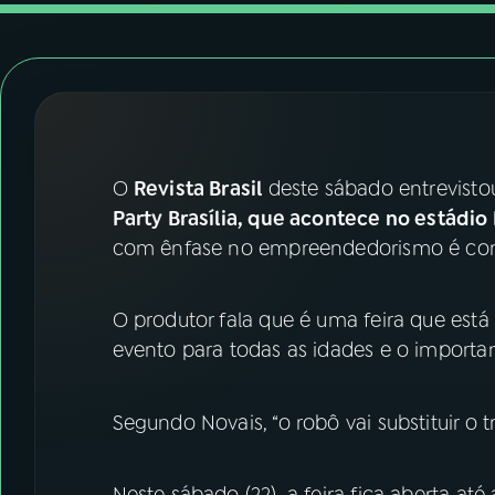
07
ÚLTIMAS
08
FESTIVAL DE MÚSICA
ACOMPANHE A RÁDIO NACIONAL
O
Revista Brasil
deste sábado entrevistou
YouTube
Facebook
Party Brasília,
que acontece no estádio
com ênfase no empreendedorismo é con
Instagram
X
TikTok
O produtor fala que é uma feira que está
evento para todas as idades e o importa
Segundo Novais, “o robô vai substituir o tr