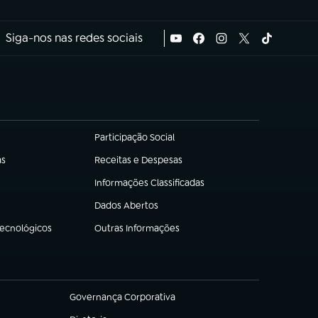
Siga-nos nas redes sociais
Participação Social
(abre em nova aba)
as
Receitas e Despesas
(abre em nova aba)
Informações Classificadas
(abre em nova aba)
Dados Abertos
(abre em nova aba)
Tecnológicos
Outras Informações
(abre em nova aba)
Governança Corporativa
(abre em nova aba)