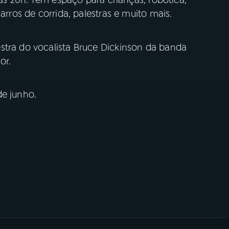
é as 20h. Tem espaço para crianças, robótica,
arros de corrida, palestras e muito mais.
stra do vocalista Bruce Dickinson da banda
ém é empreendedor.
de junho.