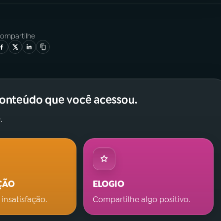
ompartilhe
conteúdo que você acessou.
.
ÇÃO
ELOGIO
 insatisfação.
Compartilhe algo positivo.