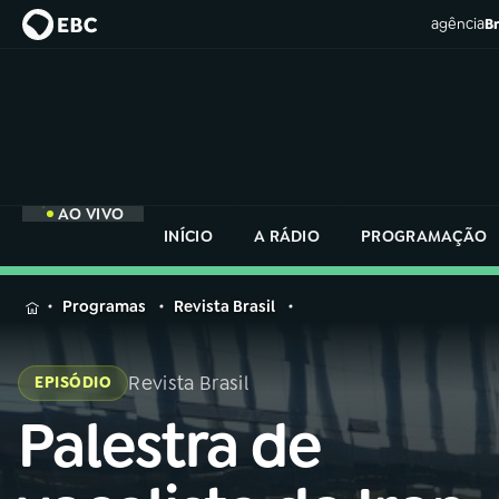
agência
Br
AO VIVO
INÍCIO
A RÁDIO
PROGRAMAÇÃO
MENU
Programas
Revista Brasil
Buscar
na
Revista Brasil
EPISÓDIO
Rádio
Buscar
Nacional
Palestra de
Buscar
na
Rádio
AO VIVO