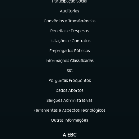
Participação Social
(abre em nova aba)
Auditorias
(abre em nova aba)
Convênios e Transferências
(abre em nova aba)
Receitas e Despesas
(abre em nova aba)
Licitações e Contratos
(abre em nova aba)
Empregados Públicos
(abre em nova aba)
Informações Classificadas
(abre em nova aba)
SIC
(abre em nova aba)
Perguntas Frequentes
(abre em nova aba)
Dados Abertos
(abre em nova aba)
Sanções Administrativas
(abre em nova aba)
Ferramentas e Aspectos Tecnológicos
(abre em nova aba)
Outras Informações
(abre em nova aba)
A EBC