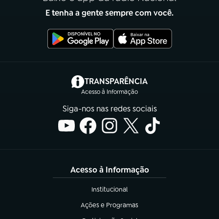
E tenha a gente sempre com você.
(abre em nova aba)
TRANSPARÊNCIA
Acesso à Informação
Siga-nos nas redes sociais
Acesso à Informação
Institucional
(abre em nova aba)
Ações e Programas
(abre em nova aba)