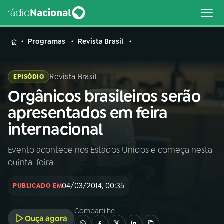
MENU
Programas
Revista Brasil
Revista Brasil
EPISÓDIO
Orgânicos brasileiros serão
Buscar
na
apresentados em feira
Rádio
Buscar
internacional
Nacional
Evento acontece nos Estados Unidos e começa nesta
AO VIVO
quinta-feira
01
INÍCIO
04/03/2014, 00:35
PUBLICADO EM
Compartilhe
02
A RÁDIO
Ouça agora