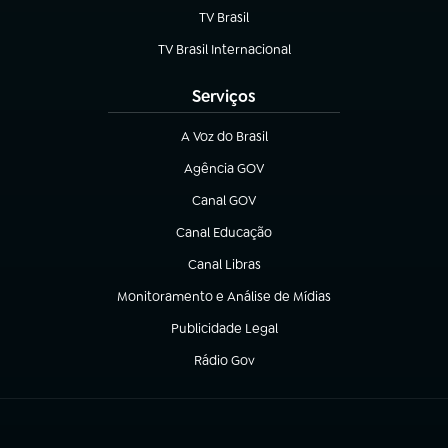
TV Brasil
(abre em nova aba)
TV Brasil Internacional
(abre em nova aba)
Serviços
A Voz do Brasil
(abre em nova aba)
Agência GOV
(abre em nova aba)
Canal GOV
(abre em nova aba)
Canal Educação
(abre em nova aba)
Canal Libras
(abre em nova aba)
Monitoramento e Análise de Mídias
(abre em nova aba)
Publicidade Legal
(abre em nova aba)
Rádio Gov
(abre em nova aba)