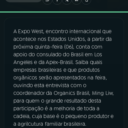
03
PROGRAMAÇÃO
A Expo West, encontro internacional que
04
PROGRAMAS
acontece nos Estados Unidos, a partir da
próxima quinta-feira (06), conta com
05
PODCASTS
apoio do consulado do Brasil em Los
Angeles e da Apex-Brasil. Saiba quais
empresas brasileiras e que produtos
06
VIDEOCASTS
orgânicos serão apresentados na feira,
ouvindo esta entrevista com o
07
ÚLTIMAS
coordenador da Organics Brasil, Ming Liw,
para quem o grande resultado desta
participação é a melhoria de toda a
08
FESTIVAL DE MÚSICA
cadeia, cuja base é o pequeno produtor e
a agrilcutura familiar brasileira.
ACOMPANHE A RÁDIO NACIONAL