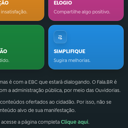
ÇÃO
ELOGIO
 insatisfação.
Compartilhe algo positivo.
ÇÃO
SIMPLIFIQUE
dido.
Sugira melhorias.
 mas é com a EBC que estará dialogando. O Fala.BR é
m a administração pública, por meio das Ouvidorias.
 conteúdos ofertados ao cidadão. Por isso, não se
onteúdo alvo de sua manifestação.
Clique aqui
, acesse a página completa
.