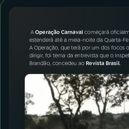
07
ÚLTIMAS
08
FESTIVAL DE MÚSICA
A
Operação Carnaval
começará oficialme
ACOMPANHE A RÁDIO NACIONAL
estenderá até a meia-noite da Quarta-Feir
A Operação, que terá por um dos focos 
YouTube
Facebook
dirigir, foi tema da entrevista que o Inspe
Brandão, concedeu ao
Revista Brasil
.
Instagram
X
TikTok