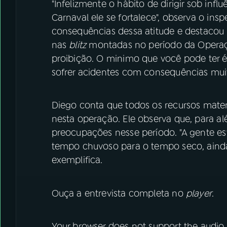
"Infelizmente o hábito de dirigir sob inf
Carnaval ele se fortalece", observa o insp
consequências dessa atitude e destacou 
nas
blitz
montadas no período da Operaçã
proibição. O minimo que você pode ter
sofrer acidentes com consequências muit
Diego conta que todos os recursos mater
nesta operação. Ele observa que, para al
preocupações nesse período. "A gente e
tempo chuvoso para o tempo seco, ainda
exemplifica.
Ouça a entrevista completa no
player
.
Your browser does not support the audio