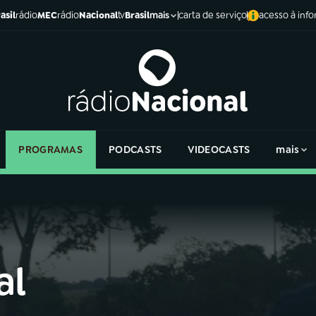
asil
rádio
MEC
rádio
Nacional
tv
Brasil
carta de serviço
acesso à inf
mais
PROGRAMAS
PODCASTS
VIDEOCASTS
mais
al