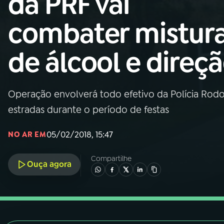
da PRF vai
Nacional
combater mistur
01
INÍCIO
de álcool e direç
02
A RÁDIO
Operação envolverá todo efetivo da Polícia Rodov
03
PROGRAMAÇÃO
estradas durante o período de festas
04
PROGRAMAS
05/02/2018, 15:47
NO AR EM
Compartilhe
05
PODCASTS
Ouça agora
06
VIDEOCASTS