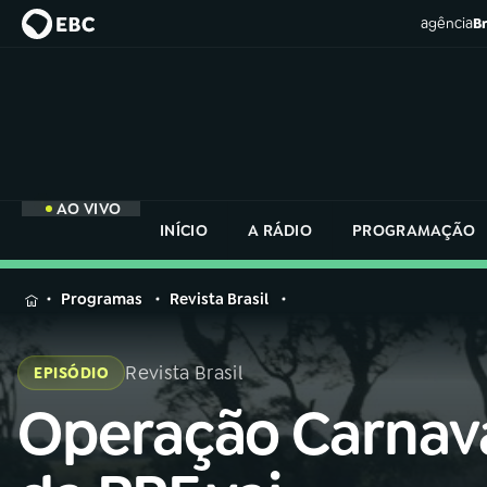
agência
Br
AO VIVO
INÍCIO
A RÁDIO
PROGRAMAÇÃO
MENU
Programas
Revista Brasil
Buscar
na
Revista Brasil
EPISÓDIO
Rádio
Buscar
Nacional
Operação Carnav
Buscar
na
Rádio
AO VIVO