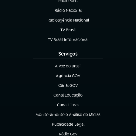
Rádio MEC
(abre em nova aba)
Rádio Nacional
Radioagência Nacional
(abre em nova aba)
TV Brasil
(abre em nova aba)
TV Brasil Internacional
(abre em nova aba)
Serviços
A Voz do Brasil
(abre em nova aba)
Agência GOV
(abre em nova aba)
Canal GOV
(abre em nova aba)
Canal Educação
(abre em nova aba)
Canal Libras
(abre em nova aba)
Monitoramento e Análise de Mídias
(abre em nova aba)
Publicidade Legal
(abre em nova aba)
Rádio Gov
(abre em nova aba)