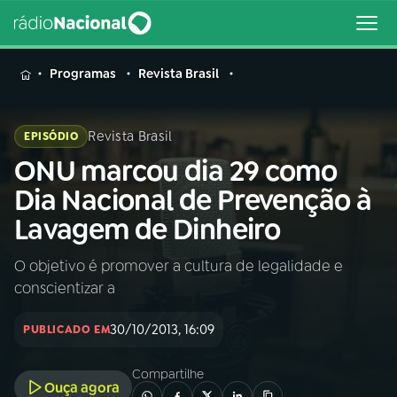
MENU
Programas
Revista Brasil
Revista Brasil
EPISÓDIO
ONU marcou dia 29 como
Buscar
na
Dia Nacional de Prevenção à
Rádio
Buscar
Lavagem de Dinheiro
Nacional
O objetivo é promover a cultura de legalidade e
AO VIVO
conscientizar a
01
INÍCIO
30/10/2013, 16:09
PUBLICADO EM
Compartilhe
02
A RÁDIO
Ouça agora