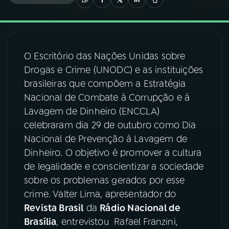
03
PROGRAMAÇÃO
O Escritório das Nações Unidas sobre
04
PROGRAMAS
Drogas e Crime (UNODC) e as instituições
brasileiras que compõem a Estratégia
05
PODCASTS
Nacional de Combate à Corrupção e à
Lavagem de Dinheiro (ENCCLA)
celebraram dia 29 de outubro como Dia
06
VIDEOCASTS
Nacional de Prevenção à Lavagem de
Dinheiro. O objetivo é promover a cultura
07
ÚLTIMAS
de legalidade e conscientizar a sociedade
sobre os problemas gerados por esse
crime. Valter Lima, apresentador do
08
FESTIVAL DE MÚSICA
Revista Brasil
da
Rádio Nacional de
Brasília
, entrevistou Rafael Franzini,
ACOMPANHE A RÁDIO NACIONAL