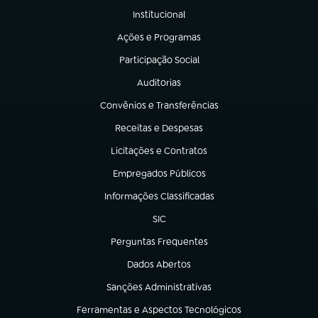
Institucional
(abre em nova aba)
Ações e Programas
(abre em nova aba)
Participação Social
(abre em nova aba)
Auditorias
(abre em nova aba)
Convênios e Transferências
(abre em nova aba)
Receitas e Despesas
(abre em nova aba)
Licitações e Contratos
(abre em nova aba)
Empregados Públicos
(abre em nova aba)
Informações Classificadas
(abre em nova aba)
SIC
(abre em nova aba)
Perguntas Frequentes
(abre em nova aba)
Dados Abertos
(abre em nova aba)
Sanções Administrativas
(abre em nova aba)
Ferramentas e Aspectos Tecnológicos
(abre em nova aba)