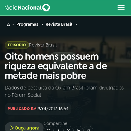
MENU
Programas
Revista Brasil
Revista Brasil
EPISÓDIO
Oito homens possuem
Buscar
na
riqueza equivalente a de
Rádio
Buscar
metade mais pobre
Nacional
Dados de pesquisa da Oxfam Brasil foram divulgados
AO VIVO
no Fórum Social
01
INÍCIO
19/01/2017, 16:54
PUBLICADO EM
Compartilhe
02
A RÁDIO
Ouça agora