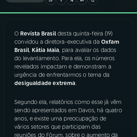
03
PROGRAMAÇÃO
O
Revista Brasil
desta quinta-feira (19)
04
PROGRAMAS
convidou a diretora-executiva da
Oxfam
Brasil
,
Kátia Maia
, para avaliar os dados
05
PODCASTS
do levantamento. Para ela, os números
revelados impactam e demonstram a
urgência de enfrentarmos o tema da
06
VIDEOCASTS
desigualdade extrema
.
07
ÚLTIMAS
Segundo ela, relatórios como esse já vêm
sendo apresentados em Davos, há quatro
08
FESTIVAL DE MÚSICA
anos, e existe uma preocupação de
vários setores que participam das
reuniões do Fórum, sobre o aumento da
ACOMPANHE A RÁDIO NACIONAL