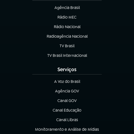
Agência Brasil
(abre em nova aba)
Rádio MEC
(abre em nova aba)
Rádio Nacional
Radioagência Nacional
(abre em nova aba)
TV Brasil
(abre em nova aba)
TV Brasil Internacional
(abre em nova aba)
Serviços
A Voz do Brasil
(abre em nova aba)
Agência GOV
(abre em nova aba)
Canal GOV
(abre em nova aba)
Canal Educação
(abre em nova aba)
Canal Libras
(abre em nova aba)
Monitoramento e Análise de Mídias
(abre em nova aba)