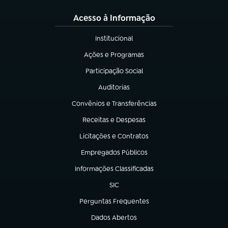
Acesso à Informação
Institucional
(abre em nova aba)
Ações e Programas
(abre em nova aba)
Participação Social
(abre em nova aba)
Auditorias
(abre em nova aba)
Convênios e Transferências
(abre em nova aba)
Receitas e Despesas
(abre em nova aba)
Licitações e Contratos
(abre em nova aba)
Empregados Públicos
(abre em nova aba)
Informações Classificadas
(abre em nova aba)
SIC
(abre em nova aba)
Perguntas Frequentes
(abre em nova aba)
Dados Abertos
(abre em nova aba)