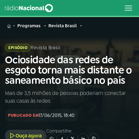
MENU
Programas
Revista Brasil
Revista Brasil
EPISÓDIO
Ociosidade das redes de
Buscar
na
esgoto torna mais distante o
Rádio
Buscar
saneamento básico no país
Nacional
Mais de 3,5 milhões de pessoas poderiam conectar
AO VIVO
suas casas às redes
01
INÍCIO
17/06/2015, 18:40
PUBLICADO EM
Compartilhe
02
A RÁDIO
Ouça agora