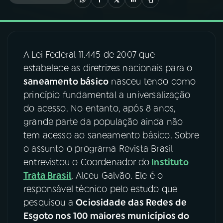
03
PROGRAMAÇÃO
A Lei Federal 11.445 de 2007 que
04
PROGRAMAS
estabelece as diretrizes nacionais para o
saneamento básico
nasceu tendo como
05
PODCASTS
princípio fundamental a universalização
do acesso. No entanto, após 8 anos,
grande parte da população ainda não
06
VIDEOCASTS
tem acesso ao saneamento básico. Sobre
o assunto o programa Revista Brasil
07
ÚLTIMAS
entrevistou o Coordenador do
Instituto
Trata Brasil
, Alceu Galvão. Ele é o
responsável técnico pelo estudo que
08
FESTIVAL DE MÚSICA
pesquisou a
Ociosidade das Redes de
Esgoto nos 100 maiores municípios do
ACOMPANHE A RÁDIO NACIONAL