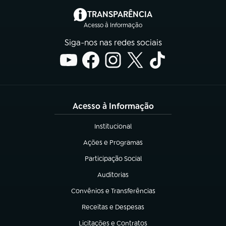
(abre em nova aba)
TRANSPARÊNCIA
Acesso à Informação
Siga-nos nas redes sociais
Acesso à Informação
Institucional
(abre em nova aba)
Ações e Programas
(abre em nova aba)
Participação Social
(abre em nova aba)
Auditorias
(abre em nova aba)
Convênios e Transferências
(abre em nova aba)
Receitas e Despesas
(abre em nova aba)
Licitações e Contratos