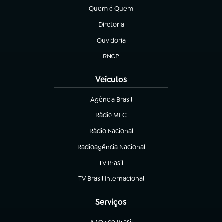
Quem é Quem
(abre em nova aba)
Diretoria
(abre em nova aba)
Ouvidoria
(abre em nova aba)
RNCP
(abre em nova aba)
Veículos
Agência Brasil
(abre em nova aba)
Rádio MEC
(abre em nova aba)
Rádio Nacional
Radioagência Nacional
(abre em nova aba)
TV Brasil
(abre em nova aba)
TV Brasil Internacional
(abre em nova aba)
Serviços
A Voz do Brasil