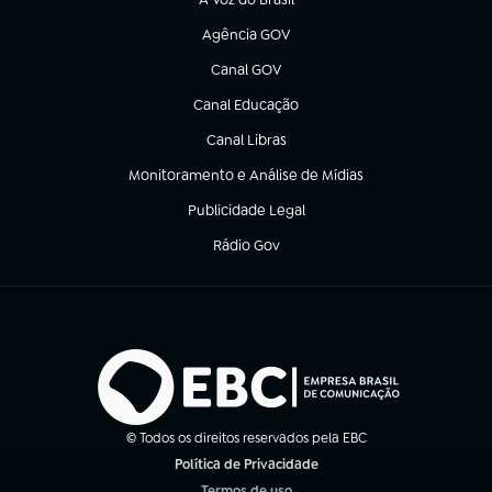
(abre em nova aba)
Agência GOV
(abre em nova aba)
Canal GOV
(abre em nova aba)
Canal Educação
(abre em nova aba)
Canal Libras
(abre em nova aba)
Monitoramento e Análise de Mídias
(abre em nova aba)
Publicidade Legal
(abre em nova aba)
Rádio Gov
(abre em nova aba)
© Todos os direitos reservados pela EBC
Política de Privacidade
(abre em nova aba)
Termos de uso