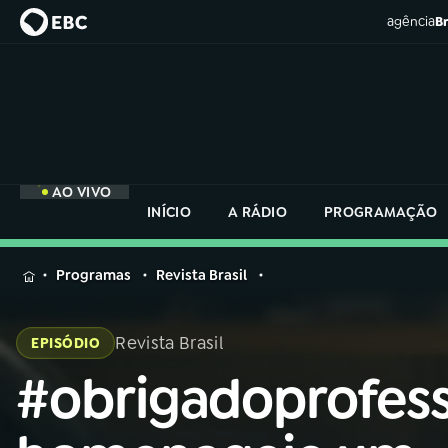
agência
Br
AO VIVO
INÍCIO
A RÁDIO
PROGRAMAÇÃO
MENU
Programas
Revista Brasil
Buscar
na
Revista Brasil
EPISÓDIO
Rádio
Buscar
Nacional
#obrigadoprofess
Buscar
na
Rádio
AO VIVO