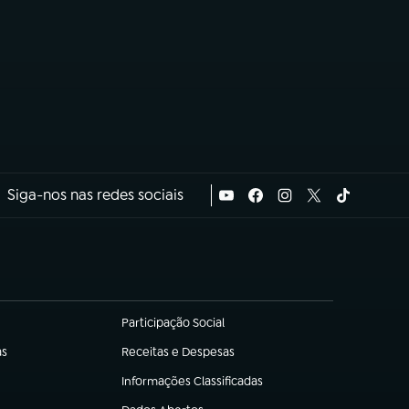
Siga-nos nas redes sociais
Participação Social
(abre em nova aba)
as
Receitas e Despesas
(abre em nova aba)
Informações Classificadas
(abre em nova aba)