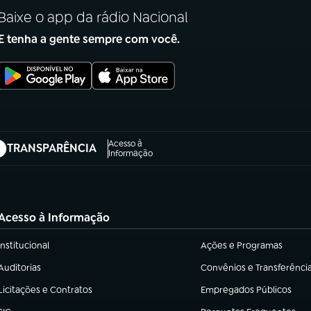
Baixe o app da rádio Nacional
E tenha a gente sempre com você.
Acesso à
TRANSPARÊNCIA
abre em nova aba)
Informação
Acesso à Informação
Institucional
Ações e Programas
(abre em nova aba)
(abre em nova aba)
Auditorias
Convênios e Transferênci
(abre em nova aba)
(abre em nova aba)
Licitações e Contratos
Empregados Públicos
(abre em nova aba)
(abre em nova aba)