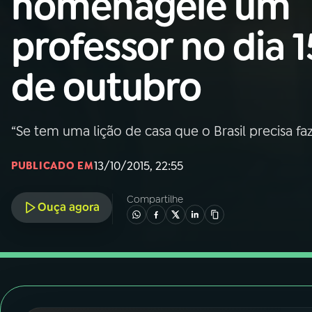
homenageie um
Nacional
professor no dia 1
01
INÍCIO
de outubro
02
A RÁDIO
“Se tem uma lição de casa que o Brasil precisa faze
03
PROGRAMAÇÃO
13/10/2015, 22:55
PUBLICADO EM
04
PROGRAMAS
Compartilhe
Ouça agora
05
PODCASTS
06
VIDEOCASTS