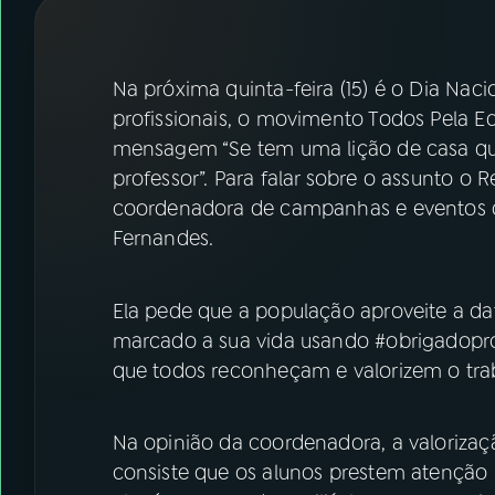
07
ÚLTIMAS
08
FESTIVAL DE MÚSICA
Na próxima quinta-feira (15) é o Dia Na
profissionais, o movimento Todos Pel
mensagem “Se tem uma lição de casa que o
ACOMPANHE A RÁDIO NACIONAL
professor”. Para falar sobre o assunto o Re
YouTube
Facebook
coordenadora de campanhas e eventos 
Fernandes.
Instagram
X
TikTok
Ela pede que a população aproveite a d
marcado a sua vida usando #obrigadoprofe
que todos reconheçam e valorizem o trab
Na opinião da coordenadora, a valorizaçã
consiste que os alunos prestem atenção