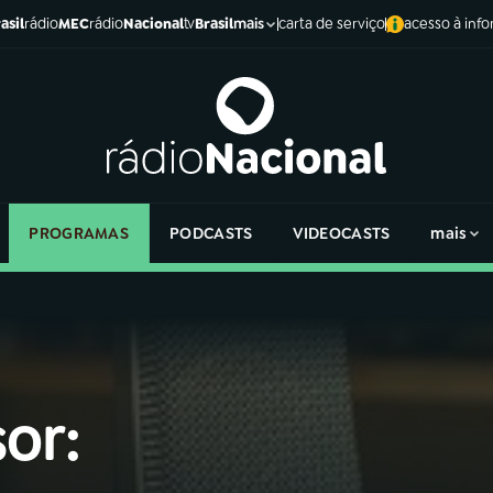
asil
rádio
MEC
rádio
Nacional
tv
Brasil
carta de serviço
acesso à inf
mais
PROGRAMAS
PODCASTS
VIDEOCASTS
mais
or: