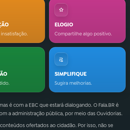
ÇÃO
ELOGIO
 insatisfação.
Compartilhe algo positivo.
ÇÃO
SIMPLIFIQUE
dido.
Sugira melhorias.
 mas é com a EBC que estará dialogando. O Fala.BR é
m a administração pública, por meio das Ouvidorias.
 conteúdos ofertados ao cidadão. Por isso, não se