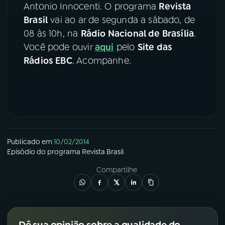
Antonio Innocenti. O programa
Revista
Brasil
vai ao ar de segunda a sábado, de
YouTube
Facebook
08 às 10h, na
Rádio Nacional de Brasília
.
Instagram
X
Você pode ouvir
aqui
pelo
Site das
Rádios EBC
. Acompanhe.
TikTok
Publicado em
10/02/2014
Episódio
do programa
Revista Brasil
Compartilhe
Dê sua opinião sobre a qualidade do