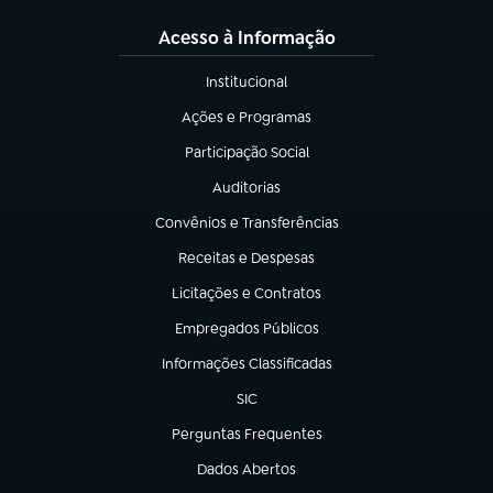
Acesso à Informação
Institucional
(abre em nova aba)
Ações e Programas
(abre em nova aba)
Participação Social
(abre em nova aba)
Auditorias
(abre em nova aba)
Convênios e Transferências
(abre em nova aba)
Receitas e Despesas
(abre em nova aba)
Licitações e Contratos
(abre em nova aba)
Empregados Públicos
(abre em nova aba)
Informações Classificadas
(abre em nova aba)
SIC
(abre em nova aba)
Perguntas Frequentes
(abre em nova aba)
Dados Abertos
(abre em nova aba)