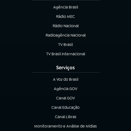
Agência Brasil
(abre em nova aba)
Rádio MEC
(abre em nova aba)
Rádio Nacional
Radioagência Nacional
(abre em nova aba)
TV Brasil
(abre em nova aba)
TV Brasil Internacional
(abre em nova aba)
Serviços
A Voz do Brasil
(abre em nova aba)
Agência GOV
(abre em nova aba)
Canal GOV
(abre em nova aba)
Canal Educação
(abre em nova aba)
Canal Libras
(abre em nova aba)
Monitoramento e Análise de Mídias
(abre em nova aba)