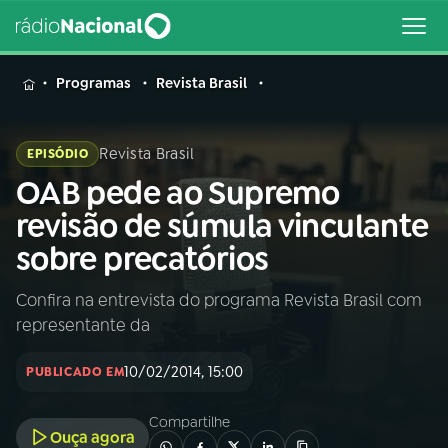
MENU
Programas
Revista Brasil
Revista Brasil
EPISÓDIO
OAB pede ao Supremo
Buscar
na
revisão de súmula vinculante
Rádio
Buscar
sobre precatórios
Nacional
Confira na entrevista do programa Revista Brasil com
AO VIVO
representante da
01
INÍCIO
10/02/2014, 15:00
PUBLICADO EM
Compartilhe
02
A RÁDIO
Ouça agora