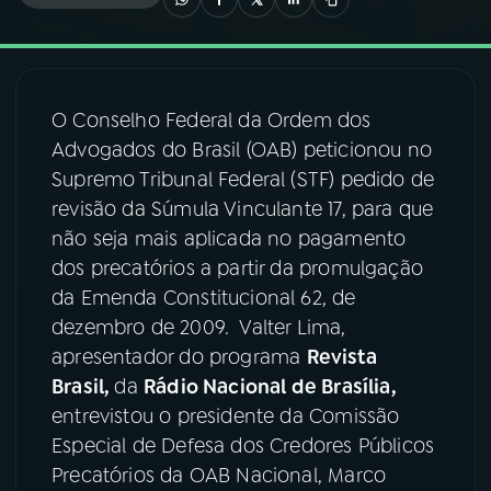
03
PROGRAMAÇÃO
O Conselho Federal da Ordem dos
04
PROGRAMAS
Advogados do Brasil (OAB) peticionou no
Supremo Tribunal Federal (STF) pedido de
05
PODCASTS
revisão da Súmula Vinculante 17, para que
não seja mais aplicada no pagamento
dos precatórios a partir da promulgação
06
VIDEOCASTS
da Emenda Constitucional 62, de
dezembro de 2009. Valter Lima,
07
ÚLTIMAS
apresentador do programa
Revista
Brasil,
da
Rádio Nacional de Brasília,
entrevistou o presidente da Comissão
08
FESTIVAL DE MÚSICA
Especial de Defesa dos Credores Públicos
Precatórios da OAB Nacional, Marco
ACOMPANHE A RÁDIO NACIONAL