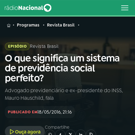
MENU
Programas
Revista Brasil
Revista Brasil
EPISÓDIO
O que significa um sistema
Buscar
na
de previdência social
Rádio
Buscar
perfeito?
Nacional
Advogado previdenciário e ex-presidente do INSS,
AO VIVO
Mauro Hauschild, fala
01
INÍCIO
18/05/2016, 21:16
PUBLICADO EM
Compartilhe
02
A RÁDIO
Ouça agora