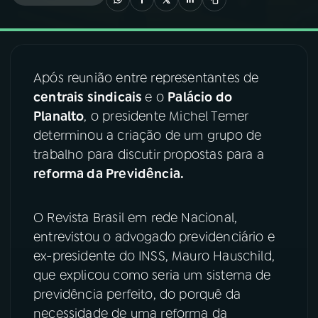
03
PROGRAMAÇÃO
Após reunião entre representantes de
04
PROGRAMAS
centrais sindicais
e o
Palácio do
Planalto
, o presidente Michel Temer
05
PODCASTS
determinou a criação de um grupo de
trabalho para discutir propostas para a
reforma da Previdência.
06
VIDEOCASTS
O Revista Brasil em rede Nacional,
07
ÚLTIMAS
entrevistou o advogado previdenciário e
ex-presidente do INSS, Mauro Hauschild,
08
FESTIVAL DE MÚSICA
que explicou como seria um sistema de
previdência perfeito, do porquê da
necessidade de uma reforma da
ACOMPANHE A RÁDIO NACIONAL