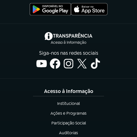
(abre em nova aba)
TRANSPARÊNCIA
Acesso à Informação
Siga-nos nas redes sociais
Acesso à Informação
Institucional
(abre em nova aba)
Ações e Programas
(abre em nova aba)
Participação Social
(abre em nova aba)
Auditorias
(abre em nova aba)