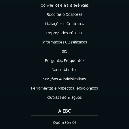
Convênios e Transferências
(abre em nova aba)
Receitas e Despesas
(abre em nova aba)
Licitações e Contratos
(abre em nova aba)
Empregados Públicos
(abre em nova aba)
Informações Classificadas
(abre em nova aba)
SIC
(abre em nova aba)
Perguntas Frequentes
(abre em nova aba)
Dados Abertos
(abre em nova aba)
Sanções Administrativas
(abre em nova aba)
Ferramentas e Aspectos Tecnológicos
(abre em nova aba)
Outras Informações
(abre em nova aba)
A EBC
Quem somos
(abre em nova aba)