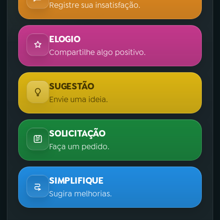
Registre sua insatisfação.
ELOGIO
Compartilhe algo positivo.
SUGESTÃO
Envie uma ideia.
SOLICITAÇÃO
Faça um pedido.
SIMPLIFIQUE
Sugira melhorias.