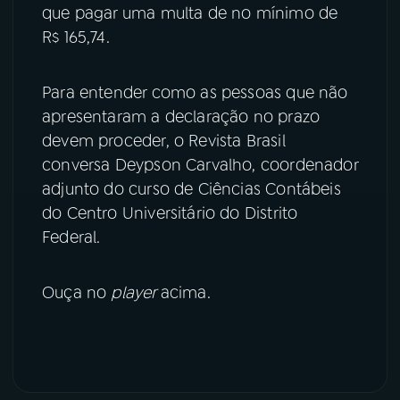
que pagar uma multa de no mínimo de
YouTube
Facebook
R$ 165,74.
Instagram
X
Para entender como as pessoas que não
apresentaram a declaração no prazo
TikTok
devem proceder, o Revista Brasil
conversa Deypson Carvalho, coordenador
adjunto do curso de Ciências Contábeis
do Centro Universitário do Distrito
Federal.
Ouça no
player
acima.