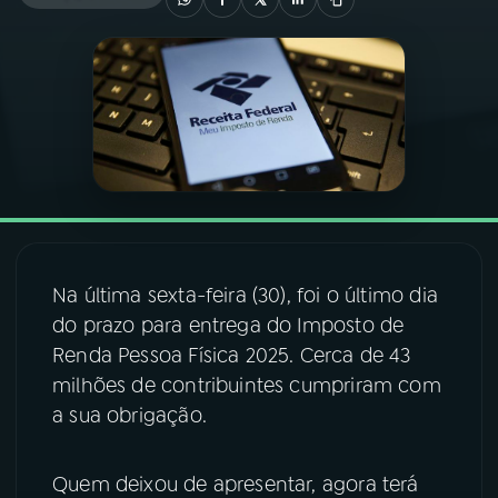
03
PROGRAMAÇÃO
04
PROGRAMAS
05
PODCASTS
06
VIDEOCASTS
Na última sexta-feira (30), foi o último dia
do prazo para entrega do Imposto de
07
ÚLTIMAS
Renda Pessoa Física 2025. Cerca de 43
milhões de contribuintes cumpriram com
a sua obrigação.
08
FESTIVAL DE MÚSICA
Quem deixou de apresentar, agora terá
ACOMPANHE A RÁDIO NACIONAL