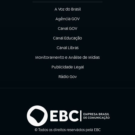
A Voz do Brasil
(abre em nova aba)
Agência GOV
(abre em nova aba)
Canal GOV
(abre em nova aba)
Canal Educação
(abre em nova aba)
Canal Libras
(abre em nova aba)
Monitoramento e Análise de Mídias
(abre em nova aba)
Publicidade Legal
(abre em nova aba)
Rádio Gov
(abre em nova aba)
© Todos os direitos reservados pela EBC