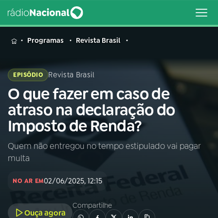
MENU
Programas
Revista Brasil
Revista Brasil
EPISÓDIO
O que fazer em caso de
Buscar
na
atraso na declaração do
Rádio
Buscar
Imposto de Renda?
Nacional
Quem não entregou no tempo estipulado vai pagar
AO VIVO
multa
01
INÍCIO
02/06/2025, 12:15
NO AR EM
Compartilhe
02
A RÁDIO
Ouça agora