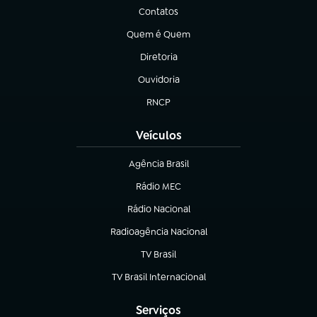
Contatos
(abre em nova aba)
Quem é Quem
(abre em nova aba)
Diretoria
(abre em nova aba)
Ouvidoria
(abre em nova aba)
RNCP
(abre em nova aba)
Veículos
Agência Brasil
(abre em nova aba)
Rádio MEC
(abre em nova aba)
Rádio Nacional
Radioagência Nacional
(abre em nova aba)
TV Brasil
(abre em nova aba)
TV Brasil Internacional
(abre em nova aba)
Serviços