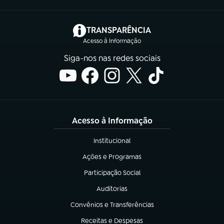
(abre em nova aba)
TRANSPARÊNCIA
Acesso à Informação
Siga-nos nas redes sociais
Acesso à Informação
Institucional
(abre em nova aba)
Ações e Programas
(abre em nova aba)
Participação Social
(abre em nova aba)
Auditorias
(abre em nova aba)
Convênios e Transferências
(abre em nova aba)
Receitas e Despesas
(abre em nova aba)