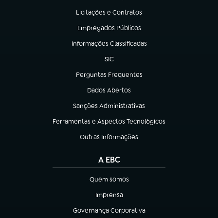
Licitações e Contratos
(abre em nova aba)
Empregados Públicos
(abre em nova aba)
Informações Classificadas
(abre em nova aba)
SIC
(abre em nova aba)
Perguntas Frequentes
(abre em nova aba)
Dados Abertos
(abre em nova aba)
Sanções Administrativas
(abre em nova aba)
Ferramentas e Aspectos Tecnológicos
(abre em nova aba)
Outras Informações
(abre em nova aba)
A EBC
Quem somos
(abre em nova aba)
Imprensa
(abre em nova aba)
Governança Corporativa
(abre em nova aba)