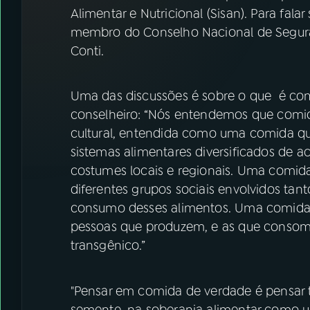
07
ÚLTIMAS
Alimentar e Nutricional (Sisan). Para falar
membro do Conselho Nacional de Seguranç
08
FESTIVAL DE MÚSICA
Conti.
ACOMPANHE A RÁDIO NACIONAL
Uma das discussões é sobre o que é co
conselheiro: “Nós entendemos que comid
YouTube
Facebook
cultural, entendida como uma comida que
sistemas alimentares diversificados de
Instagram
X
costumes locais e regionais. Uma comida
diferentes grupos sociais envolvidos ta
TikTok
consumo desses alimentos. Uma comida q
pessoas que produzem, e as que consom
transgênico.”
"Pensar em comida de verdade é pensar 
semente, na soberania alimentar como 