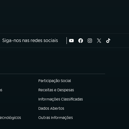
Siga-nos nas redes sociais
Participação Social
(abre em nova aba)
as
Receitas e Despesas
(abre em nova aba)
Informações Classificadas
(abre em nova aba)
Dados Abertos
(abre em nova aba)
Tecnológicos
Outras Informações
(abre em nova aba)