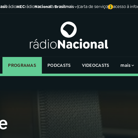
asil
rádio
MEC
rádio
Nacional
tv
Brasil
carta de serviço
acesso à inf
mais
PROGRAMAS
PODCASTS
VIDEOCASTS
mais
e