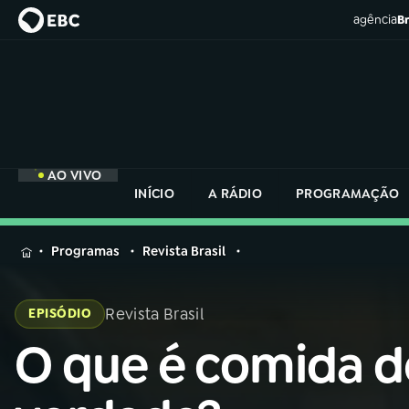
agência
Br
AO VIVO
INÍCIO
A RÁDIO
PROGRAMAÇÃO
MENU
Programas
Revista Brasil
Buscar
na
Revista Brasil
EPISÓDIO
Rádio
Buscar
Nacional
O que é comida d
Buscar
na
Rádio
AO VIVO