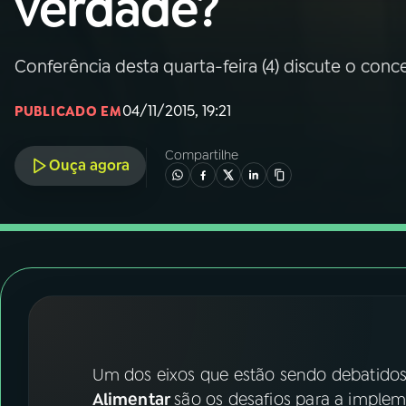
verdade?
Nacional
01
INÍCIO
Conferência desta quarta-feira (4) discute o con
04/11/2015, 19:21
PUBLICADO EM
02
A RÁDIO
Compartilhe
Ouça agora
03
PROGRAMAÇÃO
04
PROGRAMAS
05
PODCASTS
06
VIDEOCASTS
Um dos eixos que estão sendo debatido
Alimentar
são os desafios para a imple