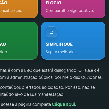
ÇÃO
ELOGIO
 insatisfação.
Compartilhe algo positivo.
ÇÃO
SIMPLIFIQUE
dido.
Sugira melhorias.
 mas é com a EBC que estará dialogando. O Fala.BR é
m a administração pública, por meio das Ouvidorias.
 conteúdos ofertados ao cidadão. Por isso, não se
onteúdo alvo de sua manifestação.
Clique aqui
, acesse a página completa
.