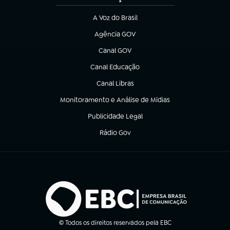
A Voz do Brasil
(abre em nova aba)
Agência GOV
(abre em nova aba)
Canal GOV
(abre em nova aba)
Canal Educação
(abre em nova aba)
Canal Libras
(abre em nova aba)
Monitoramento e Análise de Mídias
(abre em nova aba)
Publicidade Legal
(abre em nova aba)
Rádio Gov
(abre em nova aba)
© Todos os direitos reservados pela EBC