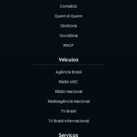
Contatos
(abre em nova aba)
Quem é Quem
(abre em nova aba)
Diretoria
(abre em nova aba)
Ouvidoria
(abre em nova aba)
RNCP
(abre em nova aba)
Veículos
Agência Brasil
(abre em nova aba)
Rádio MEC
(abre em nova aba)
Rádio Nacional
Radioagência Nacional
(abre em nova aba)
TV Brasil
(abre em nova aba)
TV Brasil Internacional
(abre em nova aba)
Serviços