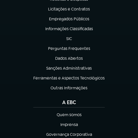
(abre em nova aba)
Licitações e Contratos
(abre em nova aba)
Empregados Públicos
(abre em nova aba)
Informações Classificadas
(abre em nova aba)
SIC
(abre em nova aba)
Perguntas Frequentes
(abre em nova aba)
Dados Abertos
(abre em nova aba)
Sanções Administrativas
(abre em nova aba)
Ferramentas e Aspectos Tecnológicos
(abre em nova aba)
Outras Informações
(abre em nova aba)
A EBC
Quem somos
(abre em nova aba)
Imprensa
(abre em nova aba)
Governança Corporativa
(abre em nova aba)