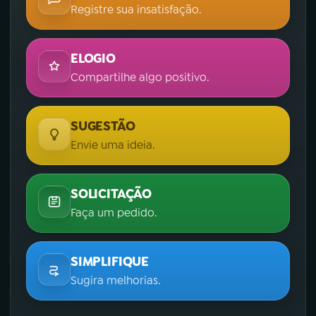
Registre sua insatisfação.
ELOGIO
Compartilhe algo positivo.
SUGESTÃO
Envie uma ideia.
SOLICITAÇÃO
Faça um pedido.
SIMPLIFIQUE
Sugira melhorias.