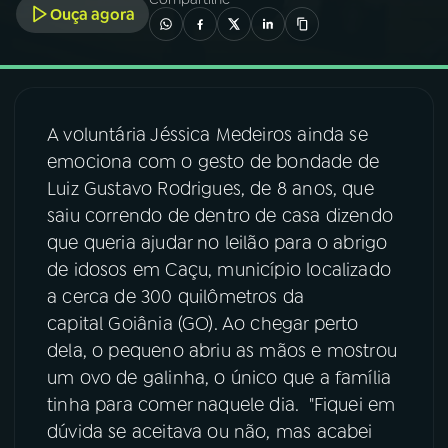
Ouça agora
03
PROGRAMAÇÃO
04
PROGRAMAS
A voluntária Jéssica Medeiros ainda se
emociona com o gesto de bondade de
05
PODCASTS
Luiz Gustavo Rodrigues, de 8 anos, que
saiu correndo de dentro de casa dizendo
que queria ajudar no leilão para o abrigo
06
VIDEOCASTS
de idosos em Caçu, município localizado
a cerca de 300 quilômetros da
07
ÚLTIMAS
capital Goiânia (GO). Ao chegar perto
dela, o pequeno abriu as mãos e mostrou
um ovo de galinha, o único que a família
08
FESTIVAL DE MÚSICA
tinha para comer naquele dia. "Fiquei em
dúvida se aceitava ou não, mas acabei
ACOMPANHE A RÁDIO NACIONAL