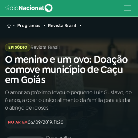
MENU
Programas
Revista Brasil
Revista Brasil
EPISÓDIO
O menino e um ovo: Doação
Buscar
na
comove município de Caçu
Rádio
Buscar
em Goiás
Nacional
O amor ao próximo levou o pequeno Luiz Gustavo, de
AO VIVO
8 anos, a doar o único alimento da família para ajudar
o abrigo de idosos.
01
INÍCIO
06/09/2019, 11:20
NO AR EM
02
A RÁDIO
Compartilhe