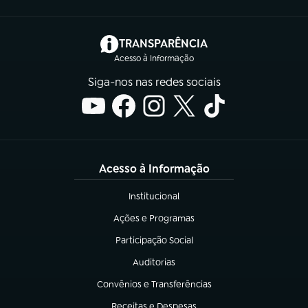
(abre em nova aba)
TRANSPARÊNCIA
Acesso à Informação
Siga-nos nas redes sociais
Acesso à Informação
Institucional
(abre em nova aba)
Ações e Programas
(abre em nova aba)
Participação Social
(abre em nova aba)
Auditorias
(abre em nova aba)
Convênios e Transferências
(abre em nova aba)
Receitas e Despesas