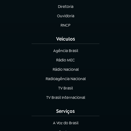
Diretoria
(abre em nova aba)
Ouvidoria
(abre em nova aba)
RNCP
(abre em nova aba)
Veículos
Agência Brasil
(abre em nova aba)
Rádio MEC
(abre em nova aba)
Rádio Nacional
Radioagência Nacional
(abre em nova aba)
TV Brasil
(abre em nova aba)
TV Brasil Internacional
(abre em nova aba)
Serviços
A Voz do Brasil
(abre em nova aba)