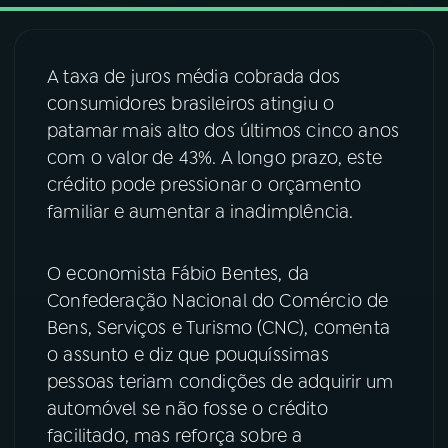
03
PROGRAMAÇÃO
A taxa de juros média cobrada dos
consumidores brasileiros atingiu o
04
PROGRAMAS
patamar mais alto dos últimos cinco anos
com o valor de 43%. A longo prazo, este
05
PODCASTS
crédito pode pressionar o orçamento
familiar e aumentar a inadimplência.
06
VIDEOCASTS
O economista Fábio Bentes, da
Confederação Nacional do Comércio de
07
ÚLTIMAS
Bens, Serviços e Turismo (CNC), comenta
o assunto e diz que pouquíssimas
08
FESTIVAL DE MÚSICA
pessoas teriam condições de adquirir um
automóvel se não fosse o crédito
facilitado, mas reforça sobre a
ACOMPANHE A RÁDIO NACIONAL