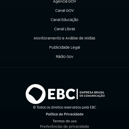
Agência GOV
(abre em nova aba)
Canal GOV
(abre em nova aba)
Canal Educação
(abre em nova aba)
Canal Libras
(abre em nova aba)
Monitoramento e Análise de Mídias
(abre em nova aba)
Publicidade Legal
(abre em nova aba)
Rádio Gov
(abre em nova aba)
© Todos os direitos reservados pela EBC
Política de Privacidade
(abre em nova aba)
Termos de uso
(abre em nova aba)
Preferências de privacidade