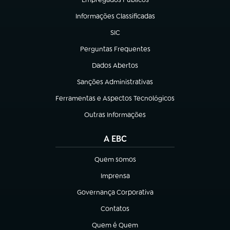
(abre em nova aba)
Informações Classificadas
(abre em nova aba)
SIC
(abre em nova aba)
Perguntas Frequentes
(abre em nova aba)
Dados Abertos
(abre em nova aba)
Sanções Administrativas
(abre em nova aba)
Ferramentas e Aspectos Tecnológicos
(abre em nova aba)
Outras Informações
(abre em nova aba)
A EBC
Quem somos
(abre em nova aba)
Imprensa
(abre em nova aba)
Governança Corporativa
(abre em nova aba)
Contatos
(abre em nova aba)
Quem é Quem
(abre em nova aba)