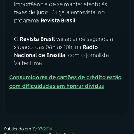
importâancia de se manter atento às
YouTube
Facebook
taxas de juros. Ouça a entrevista, no
programa
Revista Brasil
.
Instagram
X
O
Revista Brasil
vai ao ar de segunda a
TikTok
sábado, das 08h às 10h, na
Rádio
Nacional de Brasília
, com o jornalista
Valter Lima.
Consumidores de cartões de crédito estão
com dificuldades em honrar dívidas
Publicado em
31/07/2014