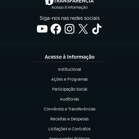
(abre em nova aba)
TRANSPARÊNCIA
Acesso à Informação
Siga-nos nas redes sociais
Acesso à Informação
Institucional
(abre em nova aba)
Ações e Programas
(abre em nova aba)
Participação Social
(abre em nova aba)
Auditorias
(abre em nova aba)
Convênios e Transferências
(abre em nova aba)
Receitas e Despesas
(abre em nova aba)
Licitações e Contratos
(abre em nova aba)
Empregados Públicos