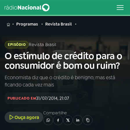
MENU
Programas
Revista Brasil
Revista Brasil
EPISÓDIO
O estímulo de crédito para o
Buscar
na
consumidor é bom ou ruim?
Rádio
Buscar
Nacional
Economista diz que o crédito é benigno, mas está
ficando cada vez mais
AO VIVO
31/07/2014, 21:07
PUBLICADO EM
01
INÍCIO
Compartilhe
Ouça agora
02
A RÁDIO