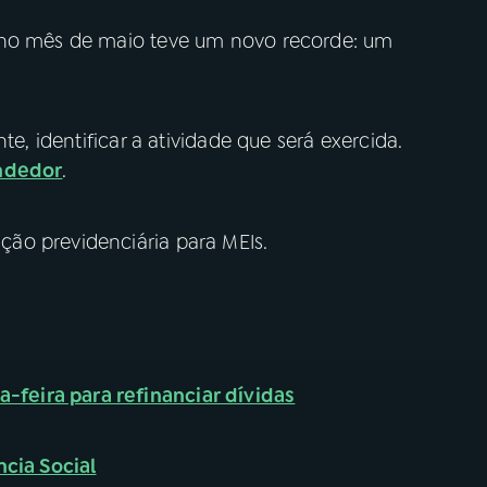
 no mês de maio teve um novo recorde: um
te, identificar a atividade que será exercida.
ndedor
.
ão previdenciária para MEIs.
eira para refinanciar dívidas
ncia Social