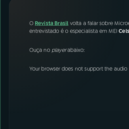
07
ÚLTIMAS
08
FESTIVAL DE MÚSICA
O
Revista Brasil
volta a falar sobre Micr
entrevistado é o especialista em MEI
Cel
ACOMPANHE A RÁDIO NACIONAL
Ouça no
player
abaixo:
YouTube
Facebook
Instagram
X
Your browser does not support the audio
TikTok