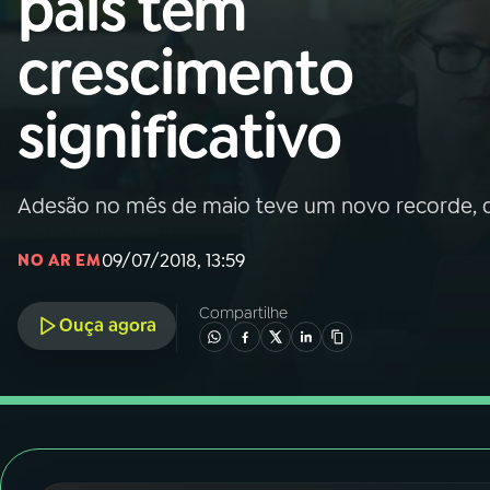
país tem
Nacional
crescimento
01
INÍCIO
significativo
02
A RÁDIO
Adesão no mês de maio teve um novo recorde, d
03
PROGRAMAÇÃO
09/07/2018, 13:59
NO AR EM
04
PROGRAMAS
Compartilhe
Ouça agora
05
PODCASTS
06
VIDEOCASTS