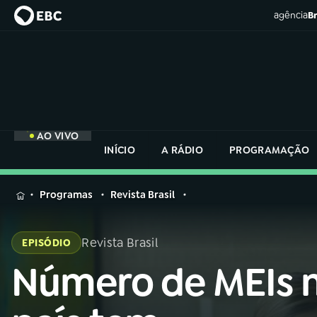
agência
Br
AO VIVO
INÍCIO
A RÁDIO
PROGRAMAÇÃO
MENU
Programas
Revista Brasil
Buscar
na
Revista Brasil
EPISÓDIO
Rádio
Buscar
Nacional
Número de MEIs 
Buscar
na
Rádio
AO VIVO