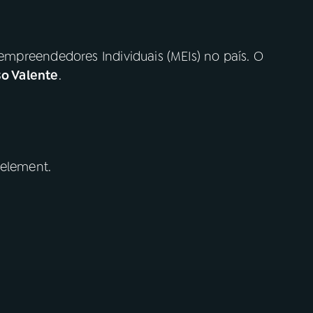
oempreendedores Individuais (MEIs) no país. O
so Valente
.
 element.