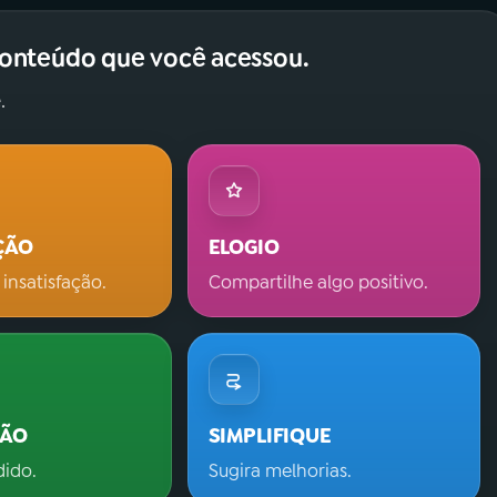
conteúdo que você acessou.
.
ÇÃO
ELOGIO
 insatisfação.
Compartilhe algo positivo.
ÇÃO
SIMPLIFIQUE
dido.
Sugira melhorias.