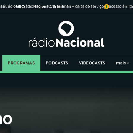
asil
rádio
MEC
rádio
Nacional
tv
Brasil
carta de serviço
acesso à inf
mais
PROGRAMAS
PODCASTS
VIDEOCASTS
mais
no