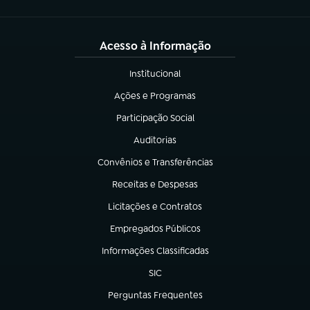
Acesso à Informação
Institucional
(abre em nova aba)
Ações e Programas
(abre em nova aba)
Participação Social
(abre em nova aba)
Auditorias
(abre em nova aba)
Convênios e Transferências
(abre em nova aba)
Receitas e Despesas
(abre em nova aba)
Licitações e Contratos
(abre em nova aba)
Empregados Públicos
(abre em nova aba)
Informações Classificadas
(abre em nova aba)
SIC
(abre em nova aba)
Perguntas Frequentes
(abre em nova aba)