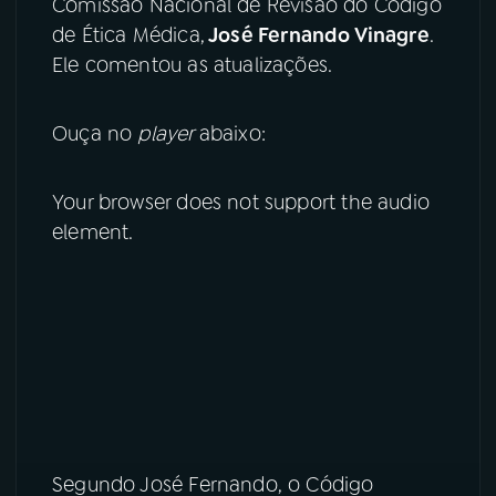
Comissão Nacional de Revisão do Código
de Ética Médica,
José Fernando Vinagre
.
YouTube
Facebook
Ele comentou as atualizações.
Instagram
X
Ouça no
player
abaixo:
TikTok
Your browser does not support the audio
element.
Segundo José Fernando, o Código