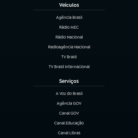
Veículos
Agência Brasil
(abre em nova aba)
Rádio MEC
(abre em nova aba)
Rádio Nacional
Radioagência Nacional
(abre em nova aba)
TV Brasil
(abre em nova aba)
TV Brasil Internacional
(abre em nova aba)
Serviços
A Voz do Brasil
(abre em nova aba)
Agência GOV
(abre em nova aba)
Canal GOV
(abre em nova aba)
Canal Educação
(abre em nova aba)
Canal Libras
(abre em nova aba)