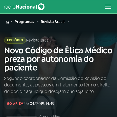
MENU
Programas
Revista Brasil
Revista Brasil
EPISÓDIO
Novo Código de Ética Médico
Buscar
na
preza por autonomia do
Rádio
Buscar
paciente
Nacional
Segundo coordenador da Comissão de Revisão do
AO VIVO
documento, as pessoas em tratamento têm o direito
de decidir aquilo que desejam que seja feito
01
INÍCIO
25/04/2019, 14:49
NO AR EM
02
A RÁDIO
Compartilhe