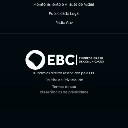
Monitoramento e Análise de Mídias
(abre em nova aba)
Publicidade Legal
(abre em nova aba)
Rádio Gov
(abre em nova aba)
© Todos os direitos reservados pela EBC
Política de Privacidade
(abre em nova aba)
Termos de uso
(abre em nova aba)
Preferências de privacidade