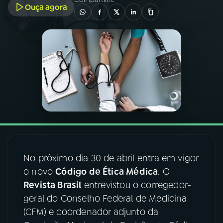
Ouça agora
03
PROGRAMAÇÃO
04
PROGRAMAS
05
PODCASTS
06
VIDEOCASTS
07
ÚLTIMAS
No próximo dia 30 de abril entra em vigor
o novo
Código de Ética Médica
. O
Revista Brasil
entrevistou o corregedor-
08
FESTIVAL DE MÚSICA
geral do Conselho Federal de Medicina
(CFM) e coordenador adjunto da
ACOMPANHE A RÁDIO NACIONAL