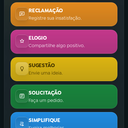
RECLAMAÇÃO
Registre sua insatisfação.
ELOGIO
Compartilhe algo positivo.
SUGESTÃO
Envie uma ideia.
SOLICITAÇÃO
Faça um pedido.
SIMPLIFIQUE
Sugira melhorias.