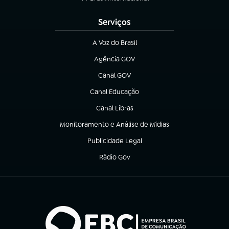
(abre em nova aba)
Serviços
A Voz do Brasil
(abre em nova aba)
Agência GOV
(abre em nova aba)
Canal GOV
(abre em nova aba)
Canal Educação
(abre em nova aba)
Canal Libras
(abre em nova aba)
Monitoramento e Análise de Mídias
(abre em nova aba)
Publicidade Legal
(abre em nova aba)
Rádio Gov
(abre em nova aba)