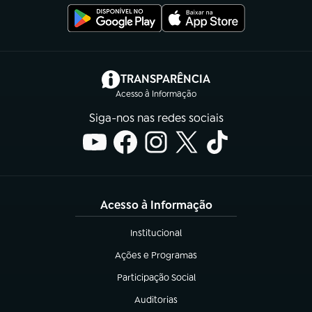
(abre em nova aba)
TRANSPARÊNCIA
Acesso à Informação
Siga-nos nas redes sociais
Acesso à Informação
Institucional
(abre em nova aba)
Ações e Programas
(abre em nova aba)
Participação Social
(abre em nova aba)
Auditorias
(abre em nova aba)