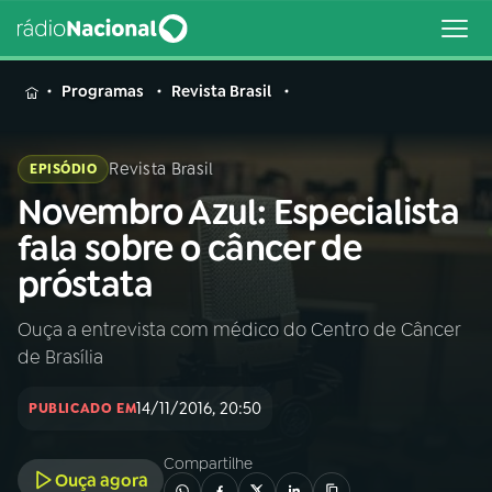
MENU
Programas
Revista Brasil
Revista Brasil
EPISÓDIO
Novembro Azul: Especialista
Buscar
na
fala sobre o câncer de
Rádio
Buscar
próstata
Nacional
Ouça a entrevista com médico do Centro de Câncer
AO VIVO
de Brasília
01
INÍCIO
14/11/2016, 20:50
PUBLICADO EM
Compartilhe
02
A RÁDIO
Ouça agora