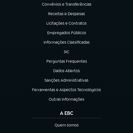
Convênios e Transferências
(abre em nova aba)
Receitas e Despesas
(abre em nova aba)
Licitações e Contratos
(abre em nova aba)
Empregados Públicos
(abre em nova aba)
Informações Classificadas
(abre em nova aba)
SIC
(abre em nova aba)
Perguntas Frequentes
(abre em nova aba)
Dados Abertos
(abre em nova aba)
Sanções Administrativas
(abre em nova aba)
Ferramentas e Aspectos Tecnológicos
(abre em nova aba)
Outras Informações
(abre em nova aba)
A EBC
Quem somos
(abre em nova aba)