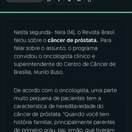
03
PROGRAMAÇÃO
Nesta segunda- feira (14), o Revista Brasil
04
PROGRAMAS
falou sobre o
câncer de próstata.
Para
falar sobre o assunto, o programa
05
PODCASTS
convidou o oncologista clínico e
superintendente do Centro de Câncer de
Brasília, Murilo Buso.
06
VIDEOCASTS
De acordo com o oncologista, uma parte
07
ÚLTIMAS
muito pequena de pacientes tem a
característica de hereditariedade do
08
FESTIVAL DE MÚSICA
câncer de próstata. "Quando você tem
história familiar, principalmente parentes
de primeiro grau, pai, irmão, que tiveram
ACOMPANHE A RÁDIO NACIONAL