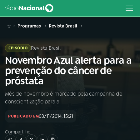
MENU
Programas
Revista Brasil
Revista Brasil
EPISÓDIO
Novembro Azul alerta para a
Buscar
na
prevenção do câncer de
Rádio
Buscar
próstata
Nacional
Mês de novembro é marcado pela campanha de
AO VIVO
conscientização para a
01
INÍCIO
03/11/2014, 15:21
PUBLICADO EM
Compartilhe
02
A RÁDIO