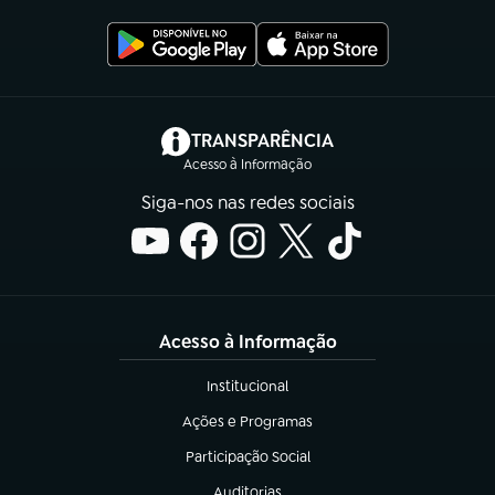
(abre em nova aba)
TRANSPARÊNCIA
Acesso à Informação
Siga-nos nas redes sociais
Acesso à Informação
Institucional
(abre em nova aba)
Ações e Programas
(abre em nova aba)
Participação Social
(abre em nova aba)
Auditorias