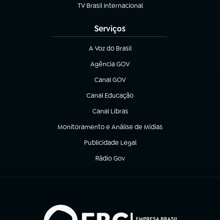
TV Brasil Internacional
(abre em nova aba)
Serviços
A Voz do Brasil
(abre em nova aba)
Agência GOV
(abre em nova aba)
Canal GOV
(abre em nova aba)
Canal Educação
(abre em nova aba)
Canal Libras
(abre em nova aba)
Monitoramento e Análise de Mídias
(abre em nova aba)
Publicidade Legal
(abre em nova aba)
Rádio Gov
(abre em nova aba)