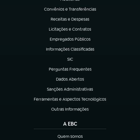
(abre em nova aba)
Convênios e Transferências
(abre em nova aba)
Receitas e Despesas
(abre em nova aba)
Licitações e Contratos
(abre em nova aba)
Empregados Públicos
(abre em nova aba)
Informações Classificadas
(abre em nova aba)
SIC
(abre em nova aba)
Perguntas Frequentes
(abre em nova aba)
Dados Abertos
(abre em nova aba)
Sanções Administrativas
(abre em nova aba)
Ferramentas e Aspectos Tecnológicos
(abre em nova aba)
Outras Informações
(abre em nova aba)
A EBC
Quem somos
(abre em nova aba)