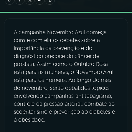
03
PROGRAMAÇÃO
A campanha Novembro Azul começa
04
PROGRAMAS
com e com ela os debates sobre a
importância da prevenção e do
05
PODCASTS
diagnóstico precoce do câncer de
próstata. Assim como o Outubro Rosa
está para as mulheres, o Novembro Azul
06
VIDEOCASTS
está para os homens. Ao longo do mês
de novembro, serão debatidos tópicos
07
ÚLTIMAS
envolvendo campanhas antitabagismo,
controle da pressão arterial, combate ao
sedentarismo e prevenção ao diabetes e
08
FESTIVAL DE MÚSICA
à obesidade.
ACOMPANHE A RÁDIO NACIONAL