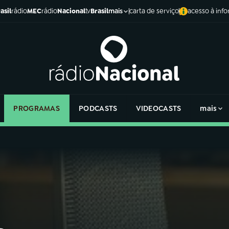
asil
rádio
MEC
rádio
Nacional
tv
Brasil
carta de serviço
acesso à inf
mais
PROGRAMAS
PODCASTS
VIDEOCASTS
mais