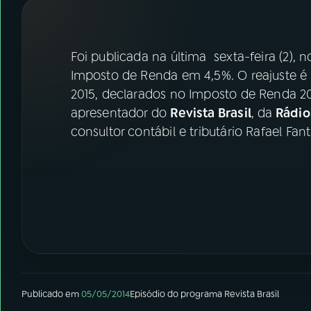
07
ÚLTIMAS
08
FESTIVAL DE MÚSICA
Foi publicada na última sexta-feira (2), n
Imposto de Renda em 4,5%. O reajuste é
2015, declarados no Imposto de Renda 201
ACOMPANHE A RÁDIO NACIONAL
apresentador do
Revista Brasil
, da
Rádio 
YouTube
Facebook
consultor contábil e tributário Rafael Fant
Instagram
X
TikTok
Publicado em
05/05/2014
Episódio
do programa
Revista Brasil