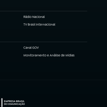
Rádio Nacional
TV Brasil Internacional
(abre em nova aba)
Canal GOV
(abre em nova aba)
Monitoramento e Análise de Mídias
(abre em nova aba)