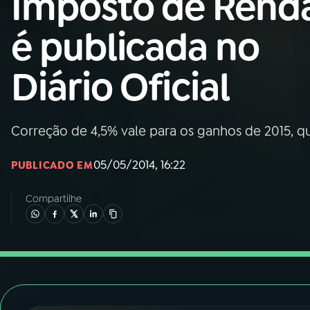
Imposto de Rend
Nacional
é publicada no
01
INÍCIO
Diário Oficial
02
A RÁDIO
Correção de 4,5% vale para os ganhos de 2015, q
03
PROGRAMAÇÃO
05/05/2014, 16:22
PUBLICADO EM
04
PROGRAMAS
Compartilhe
05
PODCASTS
06
VIDEOCASTS