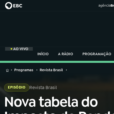
agência
Br
AO VIVO
INÍCIO
A RÁDIO
PROGRAMAÇÃO
MENU
Programas
Revista Brasil
Buscar
na
Revista Brasil
EPISÓDIO
Rádio
Buscar
Nacional
Nova tabela do
Buscar
na
Rádio
AO VIVO