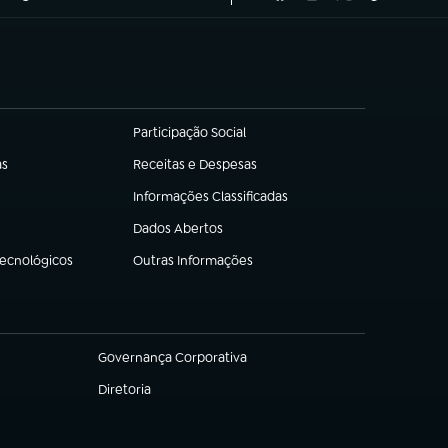
Participação Social
(abre em nova aba)
as
Receitas e Despesas
(abre em nova aba)
Informações Classificadas
(abre em nova aba)
Dados Abertos
(abre em nova aba)
Tecnológicos
Outras Informações
(abre em nova aba)
Governança Corporativa
(abre em nova aba)
Diretoria
(abre em nova aba)