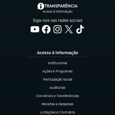
(abre em nova aba)
TRANSPARÊNCIA
Acesso à Informação
Siga-nos nas redes sociais
Acesso à Informação
Institucional
(abre em nova aba)
Ações e Programas
(abre em nova aba)
Participação Social
(abre em nova aba)
Auditorias
(abre em nova aba)
Convênios e Transferências
(abre em nova aba)
Receitas e Despesas
(abre em nova aba)
Licitações e Contratos
(abre em nova aba)