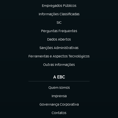
Empregados Públicos
(abre em nova aba)
Informações Classificadas
(abre em nova aba)
SIC
(abre em nova aba)
Perguntas Frequentes
(abre em nova aba)
Dados Abertos
(abre em nova aba)
Sanções Administrativas
(abre em nova aba)
Ferramentas e Aspectos Tecnológicos
(abre em nova aba)
Outras Informações
(abre em nova aba)
A EBC
Quem somos
(abre em nova aba)
Imprensa
(abre em nova aba)
Governança Corporativa
(abre em nova aba)
Contatos
(abre em nova aba)