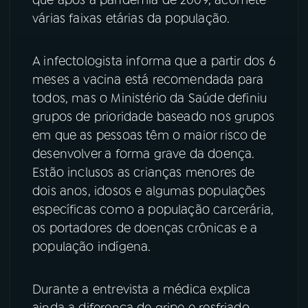
várias faixas etárias da população.
YouTube
Facebook
A infectologista informa que a partir dos 6
Instagram
X
meses a vacina está recomendada para
TikTok
todos, mas o Ministério da Saúde definiu
grupos de prioridade baseado nos grupos
em que as pessoas têm o maior risco de
desenvolver a forma grave da doença.
Estão inclusos as crianças menores de
dois anos, idosos e algumas populações
específicas como a população carcerária,
os portadores de doenças crônicas e a
população indígena.
Durante a entrevista a médica explica
ainda a diferença de gripe e resfriado.