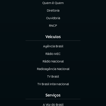
Quem é Quem
(abre em nova aba)
Diretoria
(abre em nova aba)
Ouvidoria
(abre em nova aba)
RNCP
(abre em nova aba)
Veículos
Agência Brasil
(abre em nova aba)
Rádio MEC
(abre em nova aba)
Rádio Nacional
Radioagência Nacional
(abre em nova aba)
TV Brasil
(abre em nova aba)
TV Brasil Internacional
(abre em nova aba)
Serviços
A Voz do Brasil