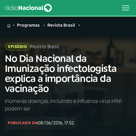
MENU
Programas
Revista Brasil
Revista Brasil
EPISÓDIO
No Dia Nacional da
Buscar
na
Imunização infectologista
Rádio
Buscar
explica a importância da
Nacional
vacinação
AO VIVO
Inúmeras doenças, incluindo a influenza vírus H1N1
podem ser
01
INÍCIO
08/06/2016, 17:52
PUBLICADO EM
02
A RÁDIO