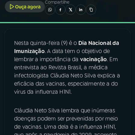
Compartilhe
Ouça agora
03
PROGRAMAÇÃO
04
PROGRAMAS
Nesta quinta-feira (9) é o
Dia Nacional da
Imunização
. A data tem o objetivo de
05
PODCASTS
lembrar a importância da
vacinação
. Em
entrevista ao Revista Brasil, a médica
06
VIDEOCASTS
infectologista Cláudia Neto Silva explica a
eficácia das vacinas, especialmente a do
vírus da influenza H1N1.
07
ÚLTIMAS
Cláudia Neto Silva lembra que inúmeras
08
FESTIVAL DE MÚSICA
doenças podem ser prevenidas por meio
de vacinas. Uma dela é a influenza H1N1,
ACOMPANHE A RÁDIO NACIONAL
que após a pandemia de 2009, acomete