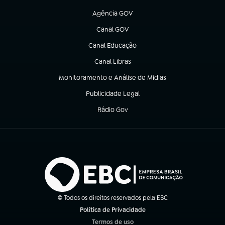
(abre em nova aba)
Agência GOV
(abre em nova aba)
Canal GOV
(abre em nova aba)
Canal Educação
(abre em nova aba)
Canal Libras
(abre em nova aba)
Monitoramento e Análise de Mídias
(abre em nova aba)
Publicidade Legal
(abre em nova aba)
Rádio Gov
(abre em nova aba)
© Todos os direitos reservados pela EBC
Política de Privacidade
(abre em nova aba)
Termos de uso