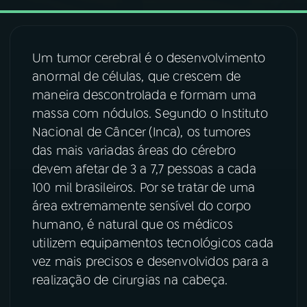
03
PROGRAMAÇÃO
Um tumor cerebral é o desenvolvimento
anormal de células, que crescem de
04
PROGRAMAS
maneira descontrolada e formam uma
massa com nódulos. Segundo o Instituto
05
PODCASTS
Nacional de Câncer (Inca), os tumores
das mais variadas áreas do cérebro
devem afetar de 3 a 7,7 pessoas a cada
06
VIDEOCASTS
100 mil brasileiros. Por se tratar de uma
área extremamente sensível do corpo
07
ÚLTIMAS
humano, é natural que os médicos
utilizem equipamentos tecnológicos cada
08
FESTIVAL DE MÚSICA
vez mais precisos e desenvolvidos para a
realização de cirurgias na cabeça.
ACOMPANHE A RÁDIO NACIONAL