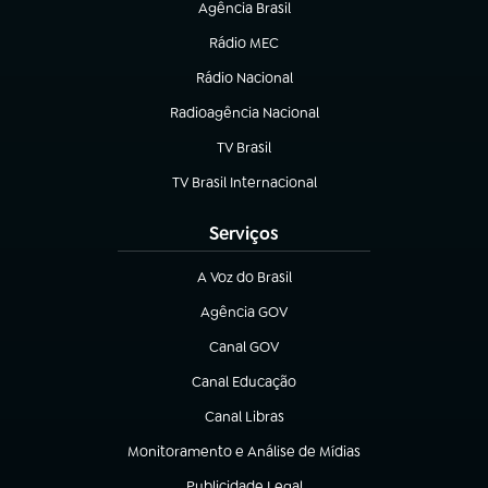
Agência Brasil
(abre em nova aba)
Rádio MEC
(abre em nova aba)
Rádio Nacional
Radioagência Nacional
(abre em nova aba)
TV Brasil
(abre em nova aba)
TV Brasil Internacional
(abre em nova aba)
Serviços
A Voz do Brasil
(abre em nova aba)
Agência GOV
(abre em nova aba)
Canal GOV
(abre em nova aba)
Canal Educação
(abre em nova aba)
Canal Libras
(abre em nova aba)
Monitoramento e Análise de Mídias
(abre em nova aba)
Publicidade Legal