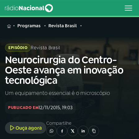
MENU
Programas
Revista Brasil
Revista Brasil
EPISÓDIO
Neurocirurgia do Centro-
Buscar
na
Oeste avança em inovação
Rádio
Buscar
tecnológica
Nacional
Um equipamento essencial é o microscópio
AO VIVO
12/11/2015, 19:03
PUBLICADO EM
01
INÍCIO
Compartilhe
Ouça agora
02
A RÁDIO