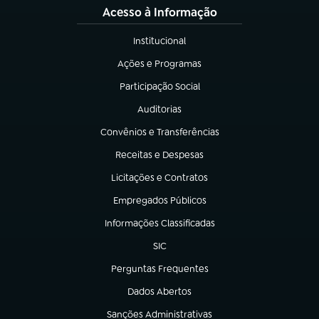
Acesso à Informação
Institucional
(abre em nova aba)
Ações e Programas
(abre em nova aba)
Participação Social
(abre em nova aba)
Auditorias
(abre em nova aba)
Convênios e Transferências
(abre em nova aba)
Receitas e Despesas
(abre em nova aba)
Licitações e Contratos
(abre em nova aba)
Empregados Públicos
(abre em nova aba)
Informações Classificadas
(abre em nova aba)
SIC
(abre em nova aba)
Perguntas Frequentes
(abre em nova aba)
Dados Abertos
(abre em nova aba)
Sanções Administrativas
(abre em nova aba)