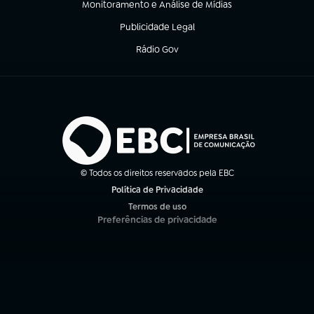
Monitoramento e Análise de Mídias
(abre em nova aba)
Publicidade Legal
(abre em nova aba)
Rádio Gov
(abre em nova aba)
© Todos os direitos reservados pela EBC
Política de Privacidade
(abre em nova aba)
Termos de uso
(abre em nova aba)
Preferências de privacidade