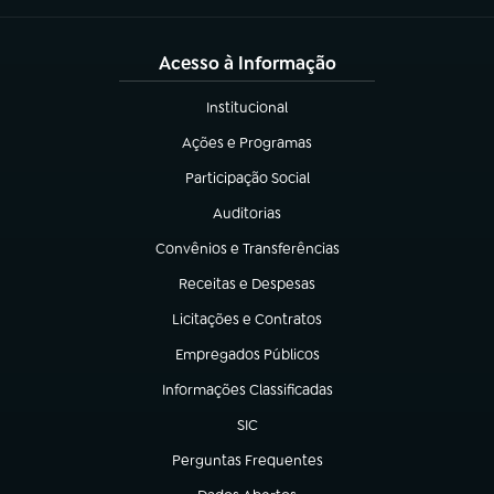
Acesso à Informação
Institucional
(abre em nova aba)
Ações e Programas
(abre em nova aba)
Participação Social
(abre em nova aba)
Auditorias
(abre em nova aba)
Convênios e Transferências
(abre em nova aba)
Receitas e Despesas
(abre em nova aba)
Licitações e Contratos
(abre em nova aba)
Empregados Públicos
(abre em nova aba)
Informações Classificadas
(abre em nova aba)
SIC
(abre em nova aba)
Perguntas Frequentes
(abre em nova aba)