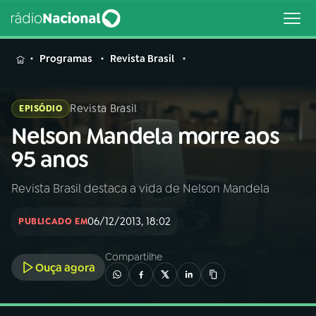
MENU
Programas
Revista Brasil
Revista Brasil
EPISÓDIO
Nelson Mandela morre aos
Buscar
na
95 anos
Rádio
Buscar
Nacional
Revista Brasil destaca a vida de Nelson Mandela
AO VIVO
06/12/2013, 18:02
PUBLICADO EM
01
INÍCIO
Compartilhe
Ouça agora
02
A RÁDIO