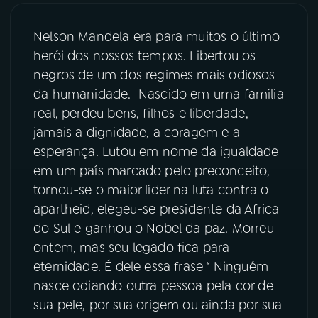
03
PROGRAMAÇÃO
Nelson Mandela era para muitos o último
herói dos nossos tempos. Libertou os
negros de um dos regimes mais odiosos
04
PROGRAMAS
da humanidade. Nascido em uma família
real, perdeu bens, filhos e liberdade,
05
PODCASTS
jamais a dignidade, a coragem e a
esperança. Lutou em nome da igualdade
em um país marcado pelo preconceito,
06
VIDEOCASTS
tornou-se o maior líder na luta contra o
apartheid, elegeu-se presidente da Africa
07
ÚLTIMAS
do Sul e ganhou o Nobel da paz. Morreu
ontem, mas seu legado fica para
eternidade. É dele essa frase “ Ninguém
08
FESTIVAL DE MÚSICA
nasce odiando outra pessoa pela cor de
sua pele, por sua origem ou ainda por sua
ACOMPANHE A RÁDIO NACIONAL