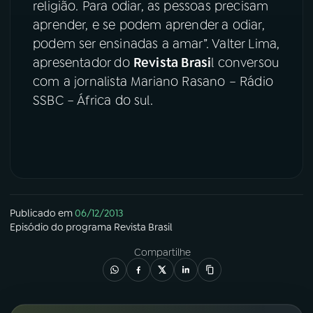
religião. Para odiar, as pessoas precisam
aprender, e se podem aprender a odiar,
YouTube
Facebook
podem ser ensinadas a amar”. Valter Lima,
apresentador do
Revista Brasi
l conversou
Instagram
X
com a jornalista Mariano Rasano – Rádio
TikTok
SSBC – África do sul.
Publicado em
06/12/2013
Episódio
do programa
Revista Brasil
Compartilhe