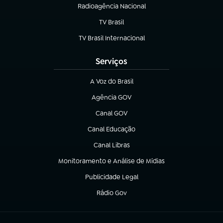
Radioagência Nacional
(abre em nova aba)
TV Brasil
(abre em nova aba)
TV Brasil Internacional
(abre em nova aba)
Serviços
A Voz do Brasil
(abre em nova aba)
Agência GOV
(abre em nova aba)
Canal GOV
(abre em nova aba)
Canal Educação
(abre em nova aba)
Canal Libras
(abre em nova aba)
Monitoramento e Análise de Mídias
(abre em nova aba)
Publicidade Legal
(abre em nova aba)
Rádio Gov
(abre em nova aba)