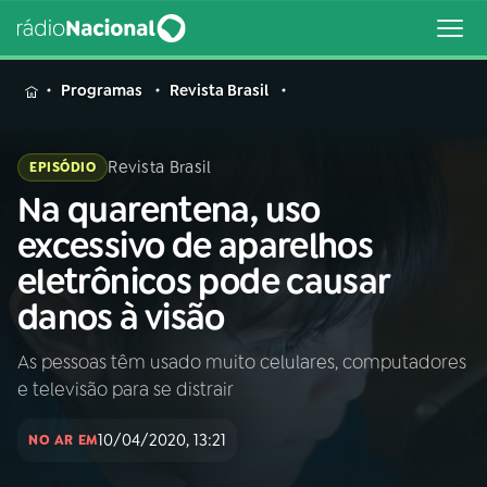
MENU
Programas
Revista Brasil
Revista Brasil
EPISÓDIO
Na quarentena, uso
Buscar
na
excessivo de aparelhos
Rádio
Buscar
eletrônicos pode causar
Nacional
danos à visão
AO VIVO
As pessoas têm usado muito celulares, computadores
e televisão para se distrair
01
INÍCIO
10/04/2020, 13:21
NO AR EM
02
A RÁDIO