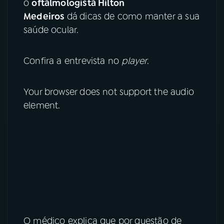
o
oftalmologista Hilton
Medeiros
dá
dicas de como manter a sua
YouTube
Facebook
saúde ocular.
Instagram
X
Confira a entrevista no
player
.
TikTok
Your browser does not support the audio
element.
O médico explica que por questão de