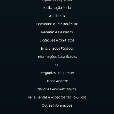
(abre em nova aba)
Participação Social
(abre em nova aba)
Auditorias
(abre em nova aba)
Convênios e Transferências
(abre em nova aba)
Receitas e Despesas
(abre em nova aba)
Licitações e Contratos
(abre em nova aba)
Empregados Públicos
(abre em nova aba)
Informações Classificadas
(abre em nova aba)
SIC
(abre em nova aba)
Perguntas Frequentes
(abre em nova aba)
Dados Abertos
(abre em nova aba)
Sanções Administrativas
(abre em nova aba)
Ferramentas e Aspectos Tecnológicos
(abre em nova aba)
Outras Informações
(abre em nova aba)