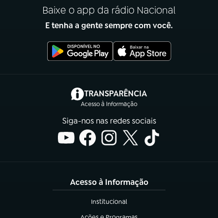
Baixe o app da rádio Nacional
E tenha a gente sempre com você.
(abre em nova aba)
TRANSPARÊNCIA
Acesso à Informação
Siga-nos nas redes sociais
Acesso à Informação
Institucional
(abre em nova aba)
Ações e Programas