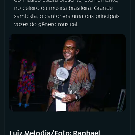
no celeiro da música brasileira. Grande
YouTube
Facebook
sambista, o cantor era uma das principais
vozes do gênero musical.
Instagram
X
TikTok
Luiz Melodia/Foto: Raphael