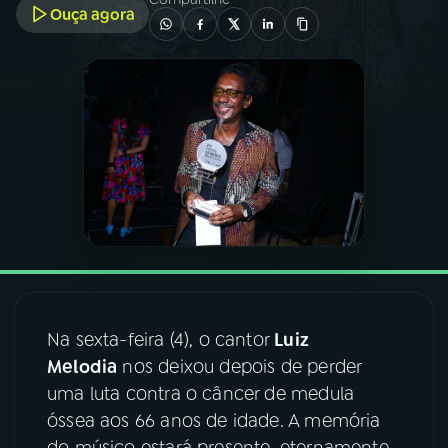
Ouça agora
03
PROGRAMAÇÃO
04
PROGRAMAS
05
PODCASTS
06
VIDEOCASTS
07
ÚLTIMAS
Na sexta-feira (4), o cantor
Luiz
Melodia
nos deixou depois de perder
08
FESTIVAL DE MÚSICA
uma luta contra o câncer de medula
óssea aos 66 anos de idade. A memória
ACOMPANHE A RÁDIO NACIONAL
do músico estará presente, eternamente,