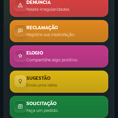
DENÚNCIA
Relate irregularidades.
RECLAMAÇÃO
Registre sua insatisfação.
ELOGIO
Compartilhe algo positivo.
SUGESTÃO
Envie uma ideia.
SOLICITAÇÃO
Faça um pedido.