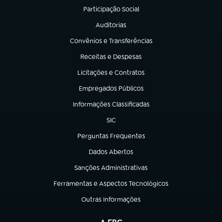
Participação Social
(abre em nova aba)
Auditorias
(abre em nova aba)
Convênios e Transferências
(abre em nova aba)
Receitas e Despesas
(abre em nova aba)
Licitações e Contratos
(abre em nova aba)
Empregados Públicos
(abre em nova aba)
Informações Classificadas
(abre em nova aba)
SIC
(abre em nova aba)
Perguntas Frequentes
(abre em nova aba)
Dados Abertos
(abre em nova aba)
Sanções Administrativas
(abre em nova aba)
Ferramentas e Aspectos Tecnológicos
(abre em nova aba)
Outras Informações
(abre em nova aba)