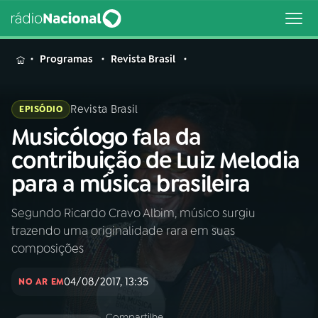
MENU
Programas
Revista Brasil
Revista Brasil
EPISÓDIO
Musicólogo fala da
Buscar
na
contribuição de Luiz Melodia
Rádio
Buscar
para a música brasileira
Nacional
Segundo Ricardo Cravo Albim, músico surgiu
AO VIVO
trazendo uma originalidade rara em suas
composições
01
INÍCIO
04/08/2017, 13:35
NO AR EM
02
A RÁDIO
Compartilhe