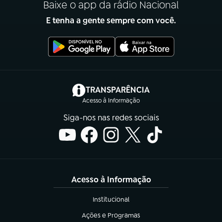
Baixe o app da rádio Nacional
E tenha a gente sempre com você.
(abre em nova aba)
TRANSPARÊNCIA
Acesso à Informação
Siga-nos nas redes sociais
Acesso à Informação
Institucional
(abre em nova aba)
Ações e Programas
(abre em nova aba)