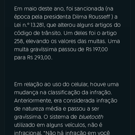
Em maio deste ano, foi sancionada (na
YouTube
Facebook
época pela presidenta Dilma Rousseff ) a
Lei n.º 13.281, que alterou alguns artigos do
Instagram
X
código de trânsito. Um deles foi o artigo
258, elevando os valores das multas. Uma
TikTok
multa gravíssima passou de R$ 197,00
para R$ 293,00.
Em relação ao uso do celular, houve uma
mudança na classificação da infração.
Anteriormente, era considerada infração
de natureza média e passou a ser
gravíssima. O sistema de
bluetooth
utilizado em alguns veículos, não é
infracional. “Não há infração em você