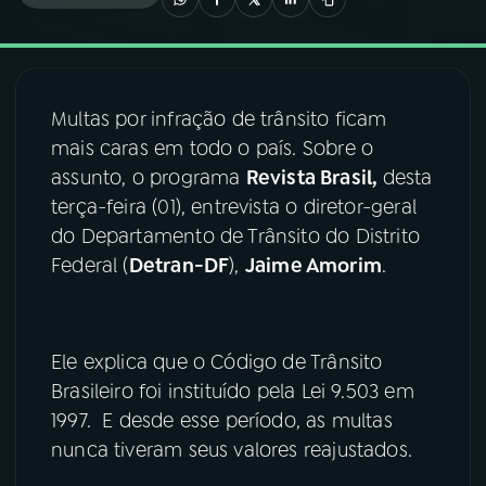
03
PROGRAMAÇÃO
Multas por infração de trânsito ficam
04
PROGRAMAS
mais caras em todo o país. Sobre o
assunto, o programa
Revista Brasil,
desta
05
PODCASTS
terça-feira (01), entrevista o diretor-geral
do Departamento de Trânsito do Distrito
Federal (
Detran-DF
),
Jaime Amorim
.
06
VIDEOCASTS
07
ÚLTIMAS
Ele explica que o Código de Trânsito
Brasileiro foi instituído pela Lei 9.503 em
08
FESTIVAL DE MÚSICA
1997. E desde esse período, as multas
nunca tiveram seus valores reajustados.
ACOMPANHE A RÁDIO NACIONAL