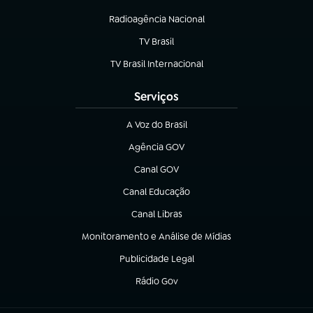
Radioagência Nacional
(abre em nova aba)
TV Brasil
(abre em nova aba)
TV Brasil Internacional
(abre em nova aba)
Serviços
A Voz do Brasil
(abre em nova aba)
Agência GOV
(abre em nova aba)
Canal GOV
(abre em nova aba)
Canal Educação
(abre em nova aba)
Canal Libras
(abre em nova aba)
Monitoramento e Análise de Mídias
(abre em nova aba)
Publicidade Legal
(abre em nova aba)
Rádio Gov
(abre em nova aba)