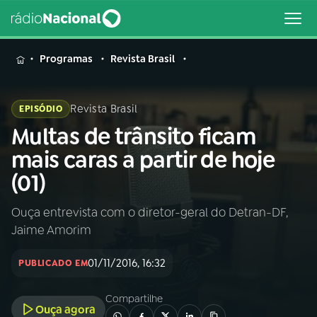
MENU
Programas
Revista Brasil
Revista Brasil
EPISÓDIO
Multas de trânsito ficam
Buscar
na
mais caras a partir de hoje
Rádio
Buscar
(01)
Nacional
Ouça entrevista com o diretor-geral do Detran-DF,
AO VIVO
Jaime Amorim
01
INÍCIO
01/11/2016, 16:32
PUBLICADO EM
Compartilhe
02
A RÁDIO
Ouça agora