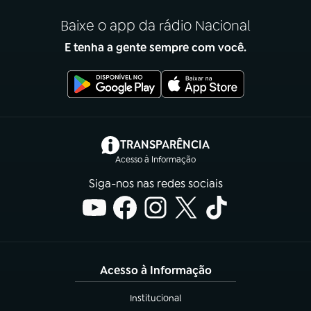
Baixe o app da rádio Nacional
E tenha a gente sempre com você.
(abre em nova aba)
TRANSPARÊNCIA
Acesso à Informação
Siga-nos nas redes sociais
Acesso à Informação
Institucional
(abre em nova aba)