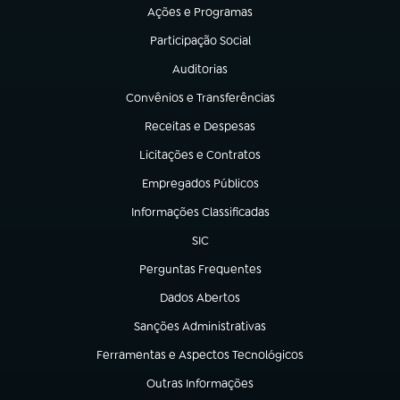
Ações e Programas
(abre em nova aba)
Participação Social
(abre em nova aba)
Auditorias
(abre em nova aba)
Convênios e Transferências
(abre em nova aba)
Receitas e Despesas
(abre em nova aba)
Licitações e Contratos
(abre em nova aba)
Empregados Públicos
(abre em nova aba)
Informações Classificadas
(abre em nova aba)
SIC
(abre em nova aba)
Perguntas Frequentes
(abre em nova aba)
Dados Abertos
(abre em nova aba)
Sanções Administrativas
(abre em nova aba)
Ferramentas e Aspectos Tecnológicos
(abre em nova aba)
Outras Informações
(abre em nova aba)