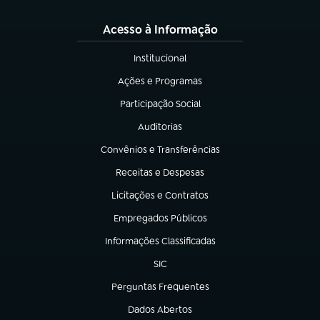
Acesso à Informação
Institucional
(abre em nova aba)
Ações e Programas
(abre em nova aba)
Participação Social
(abre em nova aba)
Auditorias
(abre em nova aba)
Convênios e Transferências
(abre em nova aba)
Receitas e Despesas
(abre em nova aba)
Licitações e Contratos
(abre em nova aba)
Empregados Públicos
(abre em nova aba)
Informações Classificadas
(abre em nova aba)
SIC
(abre em nova aba)
Perguntas Frequentes
(abre em nova aba)
Dados Abertos
(abre em nova aba)