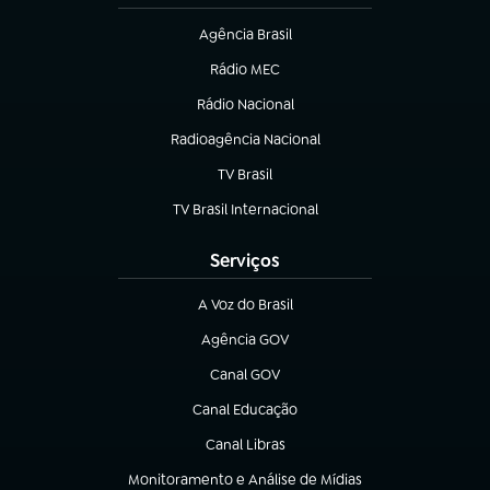
Agência Brasil
(abre em nova aba)
Rádio MEC
(abre em nova aba)
Rádio Nacional
Radioagência Nacional
(abre em nova aba)
TV Brasil
(abre em nova aba)
TV Brasil Internacional
(abre em nova aba)
Serviços
A Voz do Brasil
(abre em nova aba)
Agência GOV
(abre em nova aba)
Canal GOV
(abre em nova aba)
Canal Educação
(abre em nova aba)
Canal Libras
(abre em nova aba)
Monitoramento e Análise de Mídias
(abre em nova aba)