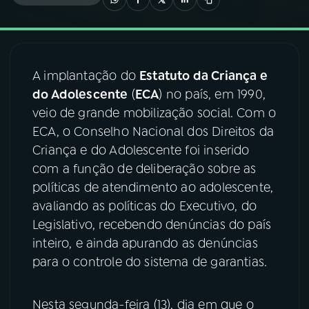
03
PROGRAMAÇÃO
A implantação do
Estatuto da Criança e
04
PROGRAMAS
do Adolescente
(
ECA
) no país, em 1990,
veio de grande mobilização social. Com o
05
PODCASTS
ECA, o Conselho Nacional dos Direitos da
Criança e do Adolescente foi inserido
com a função de deliberação sobre as
06
VIDEOCASTS
políticas de atendimento ao adolescente,
avaliando as políticas do Executivo, do
07
ÚLTIMAS
Legislativo, recebendo denúncias do país
inteiro, e ainda apurando as denúncias
para o controle do sistema de garantias.
08
FESTIVAL DE MÚSICA
Nesta segunda-feira (13), dia em que o
ACOMPANHE A RÁDIO NACIONAL