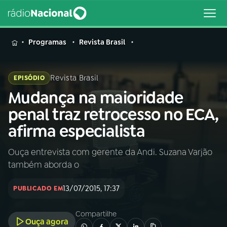
MENU
Programas
Revista Brasil
Revista Brasil
EPISÓDIO
Mudança na maioridade
Buscar
na
penal traz retrocesso no ECA,
Rádio
Buscar
afirma especialista
Nacional
Ouça entrevista com gerente da Andi. Suzana Varjão
AO VIVO
também aborda o
01
INÍCIO
13/07/2015, 17:37
PUBLICADO EM
Compartilhe
02
A RÁDIO
Ouça agora