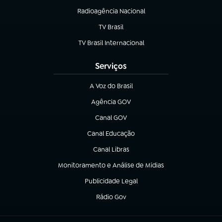
Radioagência Nacional
(abre em nova aba)
TV Brasil
(abre em nova aba)
TV Brasil Internacional
(abre em nova aba)
Serviços
A Voz do Brasil
(abre em nova aba)
Agência GOV
(abre em nova aba)
Canal GOV
(abre em nova aba)
Canal Educação
(abre em nova aba)
Canal Libras
(abre em nova aba)
Monitoramento e Análise de Mídias
(abre em nova aba)
Publicidade Legal
(abre em nova aba)
Rádio Gov
(abre em nova aba)