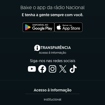
Baixe o app da rádio Nacional
E tenha a gente sempre com você.
(abre em nova aba)
TRANSPARÊNCIA
Acesso à Informação
Siga-nos nas redes sociais
Acesso à Informação
Institucional
(abre em nova aba)