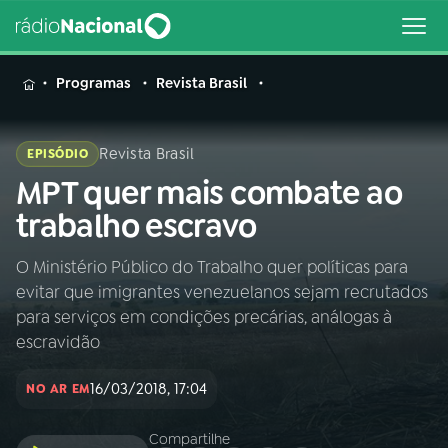
MENU
Programas
Revista Brasil
Revista Brasil
EPISÓDIO
MPT quer mais combate ao
Buscar
na
trabalho escravo
Rádio
Buscar
Nacional
O Ministério Público do Trabalho quer políticas para
evitar que imigrantes venezuelanos sejam recrutados
AO VIVO
para serviços em condições precárias, análogas à
escravidão
01
INÍCIO
16/03/2018, 17:04
NO AR EM
02
A RÁDIO
Compartilhe