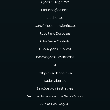
Ações e Programas
(abre em nova aba)
Participação Social
(abre em nova aba)
Auditorias
(abre em nova aba)
Convênios e Transferências
(abre em nova aba)
Receitas e Despesas
(abre em nova aba)
Licitações e Contratos
(abre em nova aba)
Empregados Públicos
(abre em nova aba)
Informações Classificadas
(abre em nova aba)
SIC
(abre em nova aba)
Perguntas Frequentes
(abre em nova aba)
Dados Abertos
(abre em nova aba)
Sanções Administrativas
(abre em nova aba)
Ferramentas e Aspectos Tecnológicos
(abre em nova aba)
Outras Informações
(abre em nova aba)