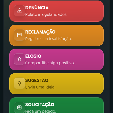
DENÚNCIA
Relate irregularidades.
RECLAMAÇÃO
Registre sua insatisfação.
ELOGIO
Compartilhe algo positivo.
SUGESTÃO
Envie uma ideia.
SOLICITAÇÃO
Faça um pedido.