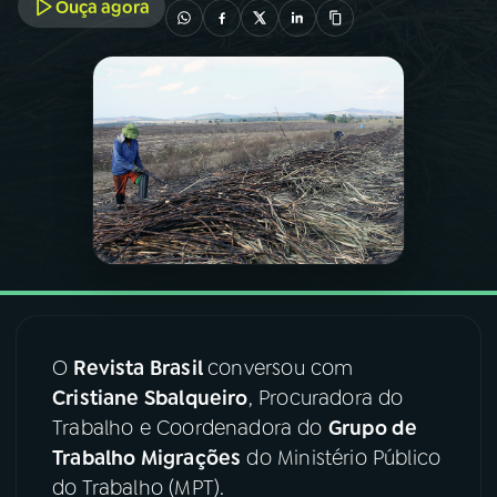
Ouça agora
03
PROGRAMAÇÃO
04
PROGRAMAS
05
PODCASTS
06
VIDEOCASTS
07
ÚLTIMAS
O
Revista Brasil
conversou com
Cristiane Sbalqueiro
, Procuradora do
08
FESTIVAL DE MÚSICA
Trabalho e Coordenadora do
Grupo de
Trabalho Migrações
do Ministério Público
do Trabalho (MPT).
ACOMPANHE A RÁDIO NACIONAL