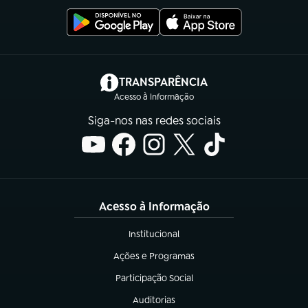
(abre em nova aba)
TRANSPARÊNCIA
Acesso à Informação
Siga-nos nas redes sociais
Acesso à Informação
Institucional
(abre em nova aba)
Ações e Programas
(abre em nova aba)
Participação Social
(abre em nova aba)
Auditorias
(abre em nova aba)