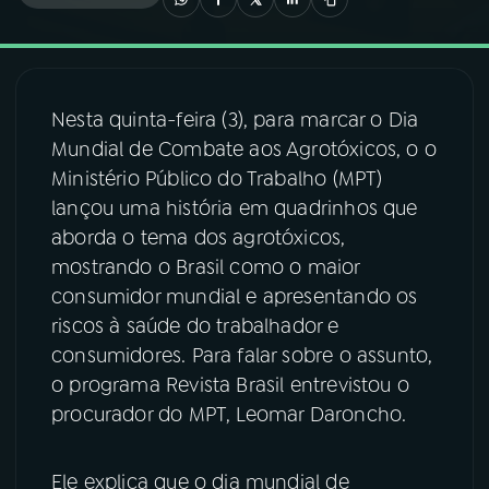
03
PROGRAMAÇÃO
Nesta quinta-feira (3), para marcar o Dia
04
PROGRAMAS
Mundial de Combate aos Agrotóxicos, o o
Ministério Público do Trabalho (MPT)
05
PODCASTS
lançou uma história em quadrinhos que
aborda o tema dos agrotóxicos,
mostrando o Brasil como o maior
06
VIDEOCASTS
consumidor mundial e apresentando os
riscos à saúde do trabalhador e
07
ÚLTIMAS
consumidores. Para falar sobre o assunto,
o programa Revista Brasil entrevistou o
procurador do MPT, Leomar Daroncho.
08
FESTIVAL DE MÚSICA
Ele explica que o dia mundial de
ACOMPANHE A RÁDIO NACIONAL