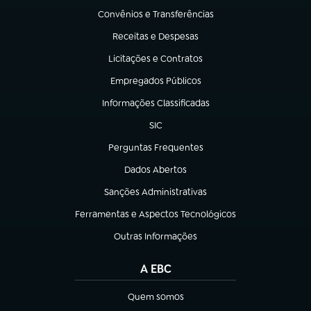
Convênios e Transferências
(abre em nova aba)
Receitas e Despesas
(abre em nova aba)
Licitações e Contratos
(abre em nova aba)
Empregados Públicos
(abre em nova aba)
Informações Classificadas
(abre em nova aba)
SIC
(abre em nova aba)
Perguntas Frequentes
(abre em nova aba)
Dados Abertos
(abre em nova aba)
Sanções Administrativas
(abre em nova aba)
Ferramentas e Aspectos Tecnológicos
(abre em nova aba)
Outras Informações
(abre em nova aba)
A EBC
Quem somos
(abre em nova aba)