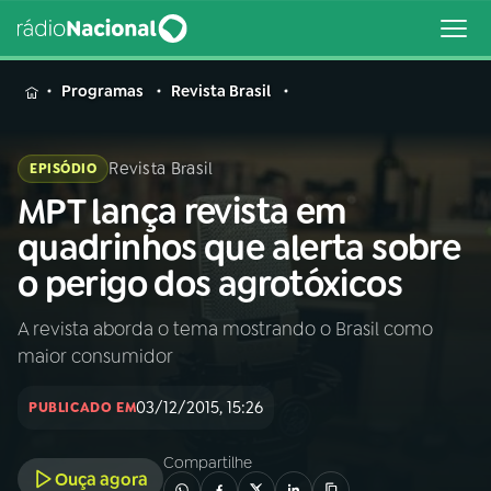
MENU
Programas
Revista Brasil
Revista Brasil
EPISÓDIO
MPT lança revista em
Buscar
na
quadrinhos que alerta sobre
Rádio
Buscar
o perigo dos agrotóxicos
Nacional
A revista aborda o tema mostrando o Brasil como
AO VIVO
maior consumidor
01
INÍCIO
03/12/2015, 15:26
PUBLICADO EM
Compartilhe
02
A RÁDIO
Ouça agora