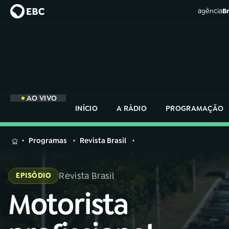
agência
Br
AO VIVO
INÍCIO
A RÁDIO
PROGRAMAÇÃO
MENU
Programas
Revista Brasil
Buscar
na
Revista Brasil
EPISÓDIO
Rádio
Buscar
Nacional
Motorista
Buscar
na
Rádio
AO VIVO