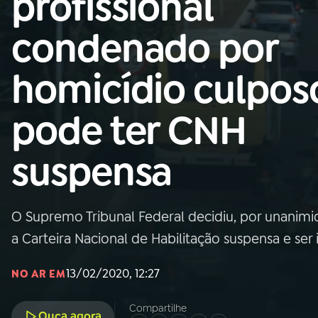
profissional
Nacional
condenado por
01
INÍCIO
homicídio culpos
02
A RÁDIO
pode ter CNH
03
PROGRAMAÇÃO
suspensa
04
PROGRAMAS
O Supremo Tribunal Federal decidiu, por unanimid
05
PODCASTS
a Carteira Nacional de Habilitação suspensa e se
13/02/2020, 12:27
NO AR EM
06
VIDEOCASTS
Compartilhe
Ouça agora