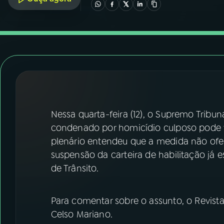
07
ÚLTIMAS
08
FESTIVAL DE MÚSICA
ACOMPANHE A RÁDIO NACIONAL
YouTube
Facebook
Nessa quarta-feira (12), o Supremo Tribun
Instagram
X
condenado por homicídio culposo pode 
TikTok
plenário entendeu que a medida não ofend
suspensão da carteira de habilitação já e
de Trânsito.
Para comentar sobre o assunto, o Revista 
Celso Mariano.