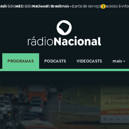
asil
rádio
MEC
rádio
Nacional
tv
Brasil
carta de serviço
acesso à inf
mais
PROGRAMAS
PODCASTS
VIDEOCASTS
mais