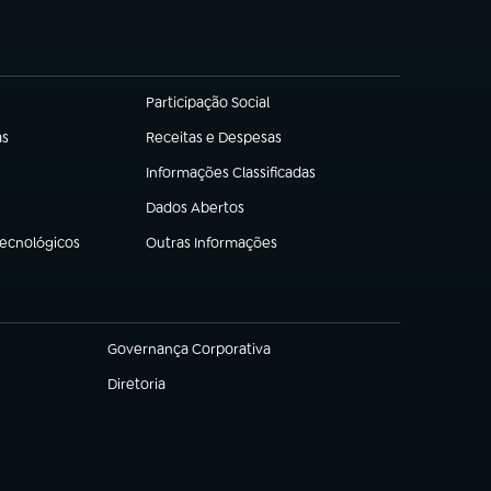
Participação Social
(abre em nova aba)
as
Receitas e Despesas
(abre em nova aba)
Informações Classificadas
(abre em nova aba)
Dados Abertos
(abre em nova aba)
Tecnológicos
Outras Informações
(abre em nova aba)
Governança Corporativa
(abre em nova aba)
Diretoria
(abre em nova aba)