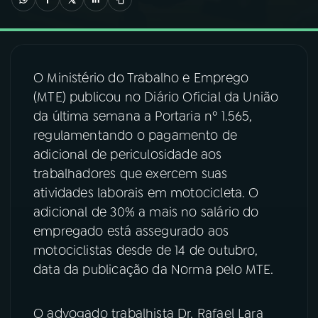
03
PROGRAMAÇÃO
O Ministério do Trabalho e Emprego
04
PROGRAMAS
(MTE) publicou no Diário Oficial da União
da última semana a Portaria nº 1.565,
05
PODCASTS
regulamentando o pagamento de
adicional de periculosidade aos
trabalhadores que exercem suas
06
VIDEOCASTS
atividades laborais em motocicleta. O
adicional de 30% a mais no salário do
07
ÚLTIMAS
empregado está assegurado aos
motociclistas desde de 14 de outubro,
data da publicação da Norma pelo MTE.
08
FESTIVAL DE MÚSICA
O advogado trabalhista Dr. Rafael Lara
ACOMPANHE A RÁDIO NACIONAL