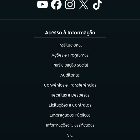
Acesso à Informação
Institucional
(abre em nova aba)
Ações e Programas
(abre em nova aba)
Participação Social
(abre em nova aba)
Auditorias
(abre em nova aba)
Convênios e Transferências
(abre em nova aba)
Receitas e Despesas
(abre em nova aba)
Licitações e Contratos
(abre em nova aba)
Empregados Públicos
(abre em nova aba)
Informações Classificadas
(abre em nova aba)
SIC
(abre em nova aba)