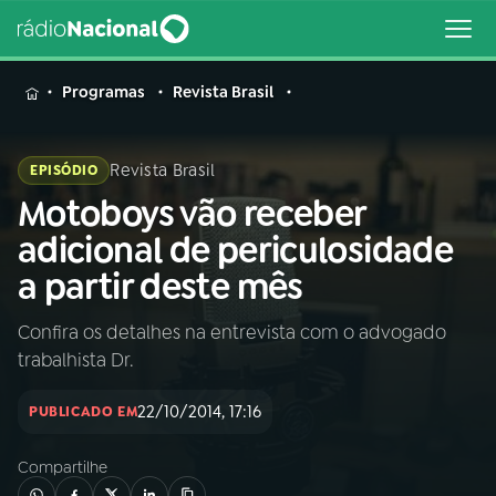
MENU
Programas
Revista Brasil
Revista Brasil
EPISÓDIO
Motoboys vão receber
Buscar
na
adicional de periculosidade
Rádio
Buscar
a partir deste mês
Nacional
Confira os detalhes na entrevista com o advogado
AO VIVO
trabalhista Dr.
01
INÍCIO
22/10/2014, 17:16
PUBLICADO EM
Compartilhe
02
A RÁDIO