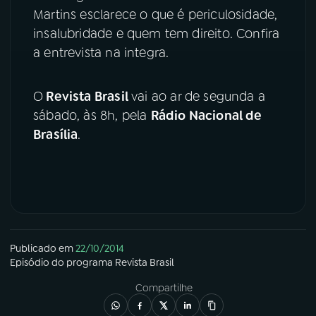
Martins esclarece o que é periculosidade,
YouTube
Facebook
insalubridade e quem tem direito. Confira
a entrevista na integra.
Instagram
X
O
Revista Brasil
vai ao ar de segunda a
TikTok
sábado, às 8h, pela
Rádio Nacional de
Brasília
.
Publicado em
22/10/2014
Episódio
do programa
Revista Brasil
Compartilhe