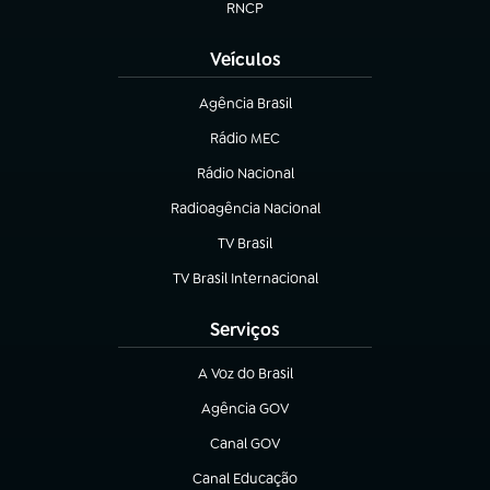
RNCP
(abre em nova aba)
Veículos
Agência Brasil
(abre em nova aba)
Rádio MEC
(abre em nova aba)
Rádio Nacional
Radioagência Nacional
(abre em nova aba)
TV Brasil
(abre em nova aba)
TV Brasil Internacional
(abre em nova aba)
Serviços
A Voz do Brasil
(abre em nova aba)
Agência GOV
(abre em nova aba)
Canal GOV
(abre em nova aba)
Canal Educação
(abre em nova aba)