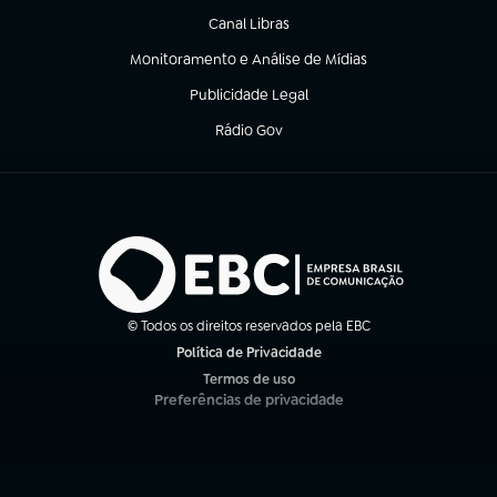
Canal Libras
(abre em nova aba)
Monitoramento e Análise de Mídias
(abre em nova aba)
Publicidade Legal
(abre em nova aba)
Rádio Gov
(abre em nova aba)
© Todos os direitos reservados pela EBC
Política de Privacidade
(abre em nova aba)
Termos de uso
(abre em nova aba)
Preferências de privacidade