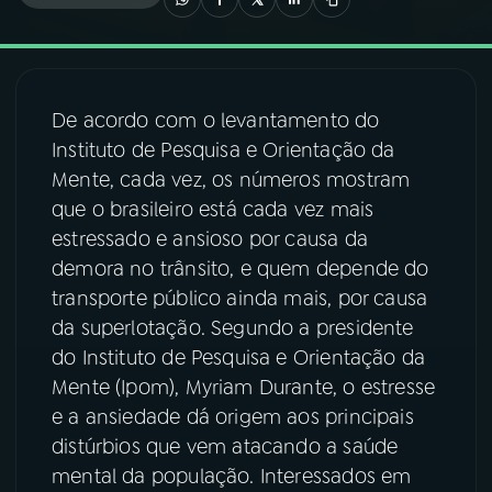
03
PROGRAMAÇÃO
De acordo com o levantamento do
04
PROGRAMAS
Instituto de Pesquisa e Orientação da
Mente, cada vez, os números mostram
05
PODCASTS
que o brasileiro está cada vez mais
estressado e ansioso por causa da
demora no trânsito, e quem depende do
06
VIDEOCASTS
transporte público ainda mais, por causa
da superlotação. Segundo a presidente
07
ÚLTIMAS
do Instituto de Pesquisa e Orientação da
Mente (Ipom), Myriam Durante, o estresse
e a ansiedade dá origem aos principais
08
FESTIVAL DE MÚSICA
distúrbios que vem atacando a saúde
mental da população. Interessados em
ACOMPANHE A RÁDIO NACIONAL