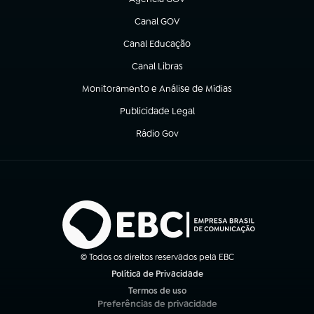
(abre em nova aba)
Canal GOV
(abre em nova aba)
Canal Educação
(abre em nova aba)
Canal Libras
(abre em nova aba)
Monitoramento e Análise de Mídias
(abre em nova aba)
Publicidade Legal
(abre em nova aba)
Rádio Gov
(abre em nova aba)
© Todos os direitos reservados pela EBC
Política de Privacidade
(abre em nova aba)
Termos de uso
(abre em nova aba)
Preferências de privacidade