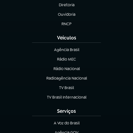
Diretoria
(abre em nova aba)
Ouvidoria
(abre em nova aba)
RNCP
(abre em nova aba)
Veículos
Agência Brasil
(abre em nova aba)
Rádio MEC
(abre em nova aba)
Rádio Nacional
Radioagência Nacional
(abre em nova aba)
TV Brasil
(abre em nova aba)
TV Brasil Internacional
(abre em nova aba)
Serviços
A Voz do Brasil
(abre em nova aba)
Agência GOV