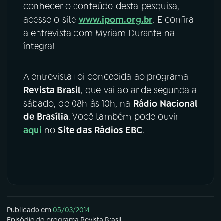
conhecer o conteúdo desta pesquisa,
acesse o site
www.ipom.org.br
. E confira
YouTube
Facebook
a entrevista com Myriam Durante na
Instagram
X
íntegra!
TikTok
A entrevista foi concedida ao programa
Revista Brasil
, que vai ao ar de segunda a
sábado, de 08h às 10h, na
Rádio Nacional
de Brasília
. Você também pode ouvir
aqui
no
Site das Rádios EBC
.
Publicado em
05/03/2014
Episódio
do programa
Revista Brasil