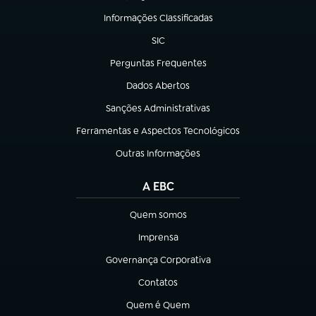
Informações Classificadas
(abre em nova aba)
SIC
(abre em nova aba)
Perguntas Frequentes
(abre em nova aba)
Dados Abertos
(abre em nova aba)
Sanções Administrativas
(abre em nova aba)
Ferramentas e Aspectos Tecnológicos
(abre em nova aba)
Outras Informações
(abre em nova aba)
A EBC
Quem somos
(abre em nova aba)
Imprensa
(abre em nova aba)
Governança Corporativa
(abre em nova aba)
Contatos
(abre em nova aba)
Quem é Quem
(abre em nova aba)