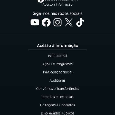
Acesso à Informação
Siga-nos nas redes sociais
Acesso à Informação
Institucional
(abre em nova aba)
Ações e Programas
(abre em nova aba)
Participação Social
(abre em nova aba)
Auditorias
(abre em nova aba)
Convênios e Transferências
(abre em nova aba)
Receitas e Despesas
(abre em nova aba)
Licitações e Contratos
(abre em nova aba)
Empregados Públicos
(abre em nova aba)