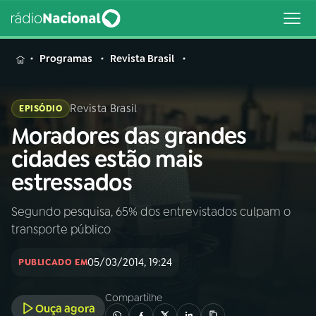
MENU
Programas
Revista Brasil
Revista Brasil
EPISÓDIO
Moradores das grandes
Buscar
na
cidades estão mais
Rádio
Buscar
estressados
Nacional
Segundo pesquisa, 65% dos entrevistados culpam o
AO VIVO
transporte público
01
INÍCIO
05/03/2014, 19:24
PUBLICADO EM
Compartilhe
02
A RÁDIO
Ouça agora