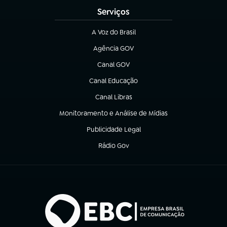
Serviços
A Voz do Brasil
(abre em nova aba)
Agência GOV
(abre em nova aba)
Canal GOV
(abre em nova aba)
Canal Educação
(abre em nova aba)
Canal Libras
(abre em nova aba)
Monitoramento e Análise de Mídias
(abre em nova aba)
Publicidade Legal
(abre em nova aba)
Rádio Gov
(abre em nova aba)