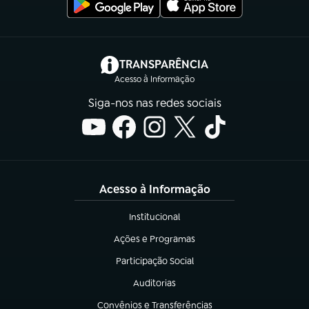
(abre em nova aba)
TRANSPARÊNCIA
Acesso à Informação
Siga-nos nas redes sociais
Acesso à Informação
Institucional
(abre em nova aba)
Ações e Programas
(abre em nova aba)
Participação Social
(abre em nova aba)
Auditorias
(abre em nova aba)
Convênios e Transferências