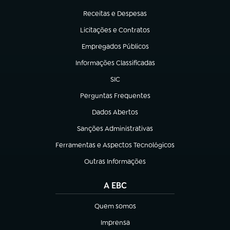
(abre em nova aba)
Receitas e Despesas
(abre em nova aba)
Licitações e Contratos
(abre em nova aba)
Empregados Públicos
(abre em nova aba)
Informações Classificadas
(abre em nova aba)
SIC
(abre em nova aba)
Perguntas Frequentes
(abre em nova aba)
Dados Abertos
(abre em nova aba)
Sanções Administrativas
(abre em nova aba)
Ferramentas e Aspectos Tecnológicos
(abre em nova aba)
Outras Informações
(abre em nova aba)
A EBC
Quem somos
(abre em nova aba)
Imprensa
(abre em nova aba)