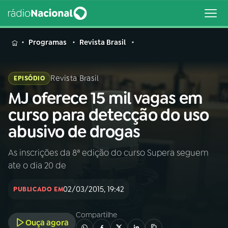
MENU
Programas
Revista Brasil
Revista Brasil
EPISÓDIO
MJ oferece 15 mil vagas em
Buscar
na
curso para detecção do uso
Rádio
Buscar
abusivo de drogas
Nacional
As inscrições da 8ª edição do curso Supera seguem
AO VIVO
ate o dia 20 de
01
INÍCIO
02/03/2015, 19:42
PUBLICADO EM
Compartilhe
02
A RÁDIO
Ouça agora