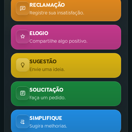
RECLAMAÇÃO
Registre sua insatisfação.
ELOGIO
Compartilhe algo positivo.
SUGESTÃO
Envie uma ideia.
SOLICITAÇÃO
Faça um pedido.
SIMPLIFIQUE
Sugira melhorias.