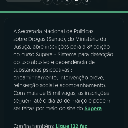
03
PROGRAMAÇÃO
A Secretaria Nacional de Políticas
04
PROGRAMAS
sobre Drogas (Senad), do Ministério da
Justiça, abre inscrições para a 8ª edição
05
PODCASTS
do curso Supera - Sistema para detecção
do uso abusivo e dependência de
substâncias psicoativas :
06
VIDEOCASTS
encaminhamento, intervenção breve,
reinserção social e acompanhamento.
07
ÚLTIMAS
Com mais de 15 mil vagas, as inscrições
seguem até o dia 20 de março e podem
ser feitas por meio do site do
Supera
.
08
FESTIVAL DE MÚSICA
Confira também:
Ligue 132 faz
ACOMPANHE A RÁDIO NACIONAL