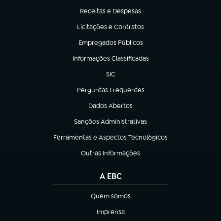
Receitas e Despesas
(abre em nova aba)
Licitações e Contratos
(abre em nova aba)
Empregados Públicos
(abre em nova aba)
Informações Classificadas
(abre em nova aba)
SIC
(abre em nova aba)
Perguntas Frequentes
(abre em nova aba)
Dados Abertos
(abre em nova aba)
Sanções Administrativas
(abre em nova aba)
Ferramentas e Aspectos Tecnológicos
(abre em nova aba)
Outras Informações
(abre em nova aba)
A EBC
Quem somos
(abre em nova aba)
Imprensa
(abre em nova aba)