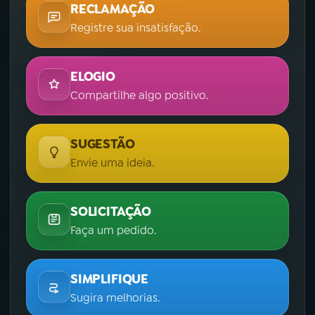
RECLAMAÇÃO
Registre sua insatisfação.
ELOGIO
Compartilhe algo positivo.
SUGESTÃO
Envie uma ideia.
SOLICITAÇÃO
Faça um pedido.
SIMPLIFIQUE
Sugira melhorias.