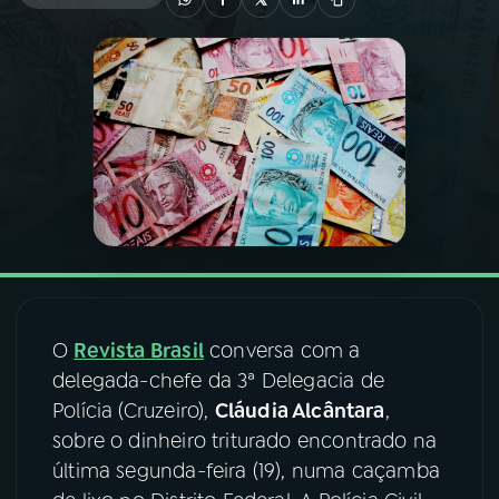
03
PROGRAMAÇÃO
04
PROGRAMAS
05
PODCASTS
06
VIDEOCASTS
O
Revista Brasil
conversa com a
07
ÚLTIMAS
delegada-chefe da 3ª Delegacia de
Polícia (Cruzeiro),
Cláudia Alcântara
,
08
FESTIVAL DE MÚSICA
sobre o dinheiro triturado encontrado na
última segunda-feira (19), numa caçamba
ACOMPANHE A RÁDIO NACIONAL