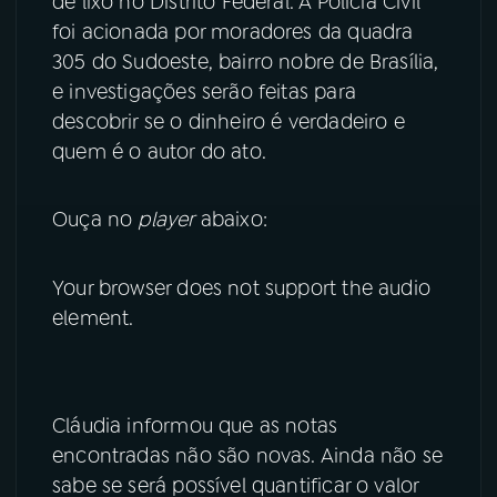
de lixo no Distrito Federal. A Polícia Civil
foi acionada por moradores da quadra
YouTube
Facebook
305 do Sudoeste, bairro nobre de Brasília,
e investigações serão feitas para
Instagram
X
descobrir se o dinheiro é verdadeiro e
quem é o autor do ato.
TikTok
Ouça no
player
abaixo:
Your browser does not support the audio
element.
Cláudia informou que as notas
encontradas não são novas. Ainda não se
sabe se será possível quantificar o valor