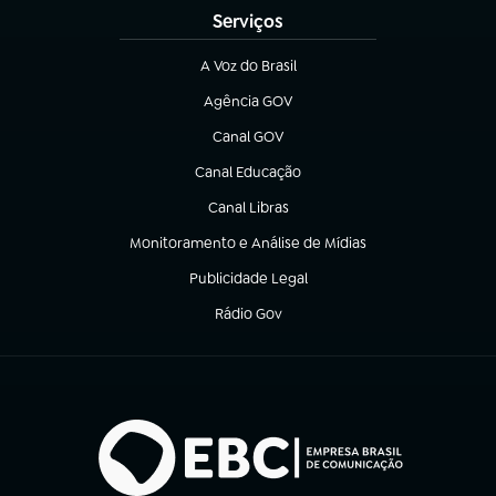
Serviços
A Voz do Brasil
(abre em nova aba)
Agência GOV
(abre em nova aba)
Canal GOV
(abre em nova aba)
Canal Educação
(abre em nova aba)
Canal Libras
(abre em nova aba)
Monitoramento e Análise de Mídias
(abre em nova aba)
Publicidade Legal
(abre em nova aba)
Rádio Gov
(abre em nova aba)