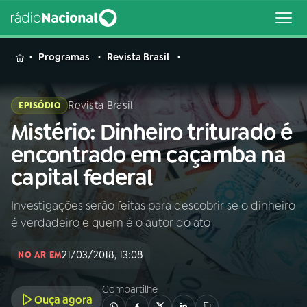
MENU
Programas
Revista Brasil
Revista Brasil
EPISÓDIO
Mistério: Dinheiro triturado é
Buscar
na
encontrado em caçamba na
Rádio
Buscar
capital federal
Nacional
Investigações serão feitas para descobrir se o dinheiro
AO VIVO
é verdadeiro e quem é o autor do ato
01
INÍCIO
21/03/2018, 13:08
NO AR EM
Compartilhe
02
A RÁDIO
Ouça agora