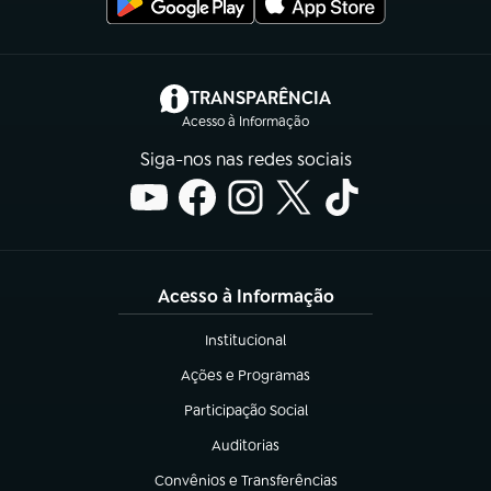
(abre em nova aba)
TRANSPARÊNCIA
Acesso à Informação
Siga-nos nas redes sociais
Acesso à Informação
Institucional
(abre em nova aba)
Ações e Programas
(abre em nova aba)
Participação Social
(abre em nova aba)
Auditorias
(abre em nova aba)
Convênios e Transferências
(abre em nova aba)