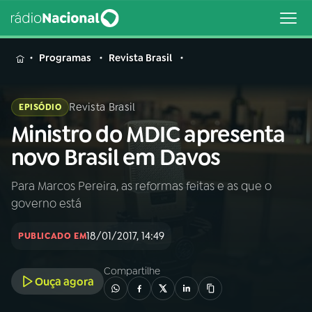
MENU
Programas
Revista Brasil
Revista Brasil
EPISÓDIO
Ministro do MDIC apresenta
Buscar
na
novo Brasil em Davos
Rádio
Buscar
Nacional
Para Marcos Pereira, as reformas feitas e as que o
governo está
AO VIVO
18/01/2017, 14:49
PUBLICADO EM
01
INÍCIO
Compartilhe
Ouça agora
02
A RÁDIO