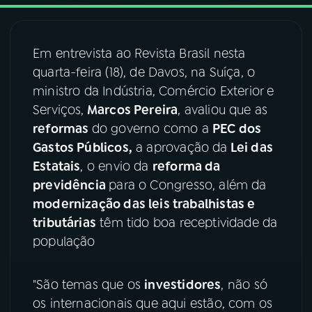
03
PROGRAMAÇÃO
Em entrevista ao Revista Brasil nesta
quarta-feira (18), de Davos, na Suíça, o
04
PROGRAMAS
ministro da Indústria, Comércio Exterior e
Serviços,
Marcos Pereira
, avaliou que as
05
PODCASTS
reformas
do governo como a
PEC dos
Gastos Públicos,
a aprovação da
Lei das
Estatais
, o envio da
reforma da
06
VIDEOCASTS
previdência
para o Congresso, além da
modernização das leis trabalhistas e
07
ÚLTIMAS
tributárias
têm tido boa receptividade da
população
08
FESTIVAL DE MÚSICA
"São temas que os
investidores
, não só
os internacionais que aqui estão, com os
ACOMPANHE A RÁDIO NACIONAL