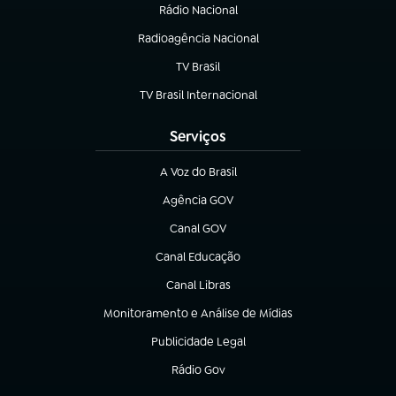
Rádio Nacional
Radioagência Nacional
(abre em nova aba)
TV Brasil
(abre em nova aba)
TV Brasil Internacional
(abre em nova aba)
Serviços
A Voz do Brasil
(abre em nova aba)
Agência GOV
(abre em nova aba)
Canal GOV
(abre em nova aba)
Canal Educação
(abre em nova aba)
Canal Libras
(abre em nova aba)
Monitoramento e Análise de Mídias
(abre em nova aba)
Publicidade Legal
(abre em nova aba)
Rádio Gov
(abre em nova aba)