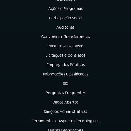
(abre em nova aba)
Ações e Programas
(abre em nova aba)
Participação Social
(abre em nova aba)
Auditorias
(abre em nova aba)
Convênios e Transferências
(abre em nova aba)
Receitas e Despesas
(abre em nova aba)
Licitações e Contratos
(abre em nova aba)
Empregados Públicos
(abre em nova aba)
Informações Classificadas
(abre em nova aba)
SIC
(abre em nova aba)
Perguntas Frequentes
(abre em nova aba)
Dados Abertos
(abre em nova aba)
Sanções Administrativas
(abre em nova aba)
Ferramentas e Aspectos Tecnológicos
(abre em nova aba)
Outras Informações