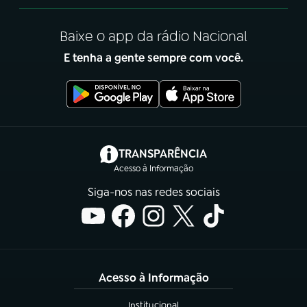
Baixe o app da rádio Nacional
E tenha a gente sempre com você.
(abre em nova aba)
TRANSPARÊNCIA
Acesso à Informação
Siga-nos nas redes sociais
Acesso à Informação
Institucional