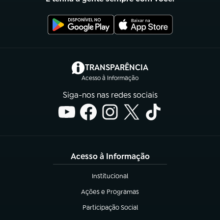
(abre em nova aba)
TRANSPARÊNCIA
Acesso à Informação
Siga-nos nas redes sociais
Acesso à Informação
Institucional
(abre em nova aba)
Ações e Programas
(abre em nova aba)
Participação Social
(abre em nova aba)