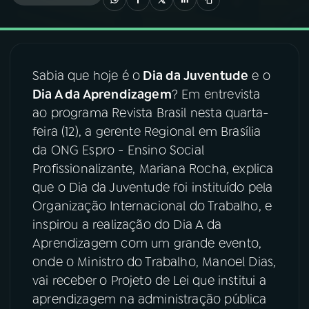
03
PROGRAMAÇÃO
Sabia que hoje é o
Dia da Juventude
e o
04
PROGRAMAS
Dia A da Aprendizagem
? Em entrevista
ao programa Revista Brasil nesta quarta-
05
PODCASTS
feira (12), a gerente Regional em Brasília
da ONG Espro - Ensino Social
Profissionalizante, Mariana Rocha, explica
06
VIDEOCASTS
que o Dia da Juventude foi instituído pela
Organização Internacional do Trabalho, e
07
ÚLTIMAS
inspirou a realização do Dia A da
Aprendizagem com um grande evento,
onde o Ministro do Trabalho, Manoel Dias,
08
FESTIVAL DE MÚSICA
vai receber o Projeto de Lei que institui a
aprendizagem na administração pública
ACOMPANHE A RÁDIO NACIONAL