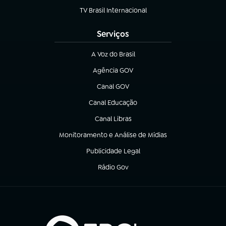
TV Brasil Internacional
(abre em nova aba)
Serviços
A Voz do Brasil
(abre em nova aba)
Agência GOV
(abre em nova aba)
Canal GOV
(abre em nova aba)
Canal Educação
(abre em nova aba)
Canal Libras
(abre em nova aba)
Monitoramento e Análise de Mídias
(abre em nova aba)
Publicidade Legal
(abre em nova aba)
Rádio Gov
(abre em nova aba)