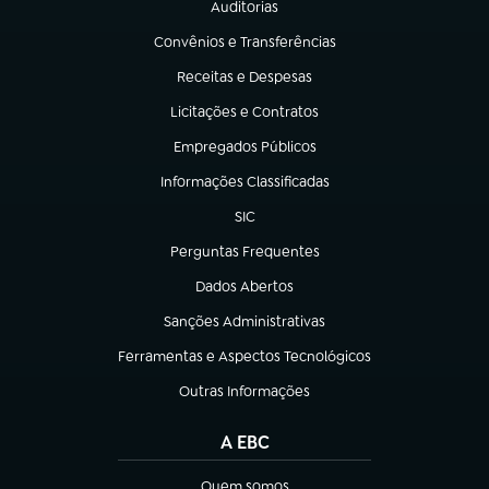
Auditorias
(abre em nova aba)
Convênios e Transferências
(abre em nova aba)
Receitas e Despesas
(abre em nova aba)
Licitações e Contratos
(abre em nova aba)
Empregados Públicos
(abre em nova aba)
Informações Classificadas
(abre em nova aba)
SIC
(abre em nova aba)
Perguntas Frequentes
(abre em nova aba)
Dados Abertos
(abre em nova aba)
Sanções Administrativas
(abre em nova aba)
Ferramentas e Aspectos Tecnológicos
(abre em nova aba)
Outras Informações
(abre em nova aba)
A EBC
Quem somos