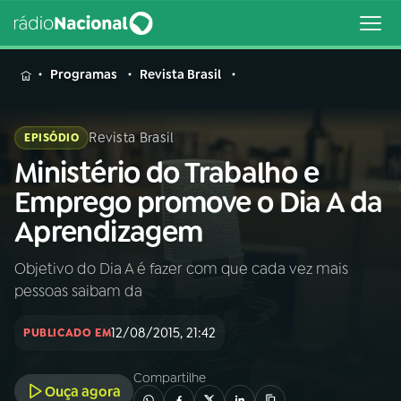
MENU
Programas
Revista Brasil
Revista Brasil
EPISÓDIO
Ministério do Trabalho e
Buscar
na
Emprego promove o Dia A da
Rádio
Buscar
Aprendizagem
Nacional
Objetivo do Dia A é fazer com que cada vez mais
AO VIVO
pessoas saibam da
01
INÍCIO
12/08/2015, 21:42
PUBLICADO EM
Compartilhe
02
A RÁDIO
Ouça agora