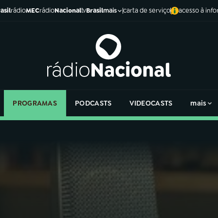
asil
rádio
MEC
rádio
Nacional
tv
Brasil
carta de serviço
acesso à inf
mais
PROGRAMAS
PODCASTS
VIDEOCASTS
mais