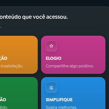
conteúdo que você acessou.
.
ÇÃO
ELOGIO
 insatisfação.
Compartilhe algo positivo.
ÇÃO
SIMPLIFIQUE
dido.
Sugira melhorias.