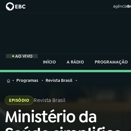
agência
Br
AO VIVO
INÍCIO
A RÁDIO
PROGRAMAÇÃO
MENU
Programas
Revista Brasil
Buscar
na
Revista Brasil
EPISÓDIO
Rádio
Buscar
Nacional
Ministério da
Buscar
na
Rádio
AO VIVO