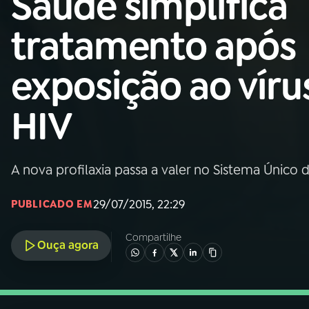
Saúde simplifica
Nacional
tratamento após
01
INÍCIO
exposição ao víru
02
A RÁDIO
HIV
03
PROGRAMAÇÃO
A nova profilaxia passa a valer no Sistema Único 
04
PROGRAMAS
29/07/2015, 22:29
PUBLICADO EM
05
PODCASTS
Compartilhe
Ouça agora
06
VIDEOCASTS