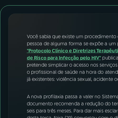
07
ÚLTIMAS
08
FESTIVAL DE MÚSICA
ACOMPANHE A RÁDIO NACIONAL
Você sabia que existe um procedimento 
pessoa de alguma forma se expõe a um po
YouTube
Facebook
"Protocolo Clínico e Diretrizes Terapêut
de Risco para Infecção pelo HIV"
publica
Instagram
X
pretende simplicar o acesso nos serviç
o profissional de saúde na hora do atend
TikTok
já existentes: violência sexual, acidente
A nova profilaxia passa a valer no Siste
documento recomenda a redução do t
seis para três meses. Para dar mais escla
desta terça-feira (29) conversou com o d