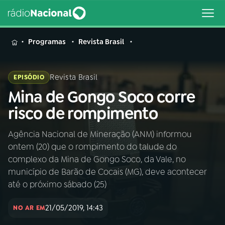
MENU
Programas
Revista Brasil
Revista Brasil
EPISÓDIO
Mina de Gongo Soco corre
Buscar
na
risco de rompimento
Rádio
Buscar
Nacional
Agência Nacional de Mineração (ANM) informou
ontem (20) que o rompimento do talude do
AO VIVO
complexo da Mina de Gongo Soco, da Vale, no
município de Barão de Cocais (MG), deve acontecer
01
INÍCIO
até o próximo sábado (25)
21/05/2019, 14:43
NO AR EM
02
A RÁDIO