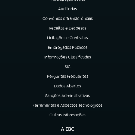
(abre em nova aba)
Auditorias
(abre em nova aba)
Convênios e Transferências
(abre em nova aba)
Receitas e Despesas
(abre em nova aba)
Licitações e Contratos
(abre em nova aba)
Empregados Públicos
(abre em nova aba)
Informações Classificadas
(abre em nova aba)
SIC
(abre em nova aba)
Perguntas Frequentes
(abre em nova aba)
Dados Abertos
(abre em nova aba)
Sanções Administrativas
(abre em nova aba)
Ferramentas e Aspectos Tecnológicos
(abre em nova aba)
Outras Informações
(abre em nova aba)
A EBC