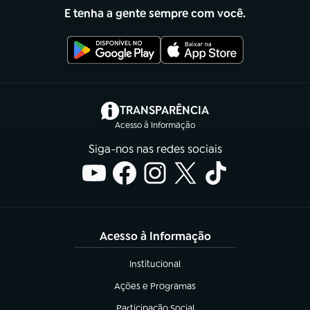
E tenha a gente sempre com você.
(abre em nova aba)
TRANSPARÊNCIA
Acesso à Informação
Siga-nos nas redes sociais
Acesso à Informação
Institucional
(abre em nova aba)
Ações e Programas
(abre em nova aba)
Participação Social