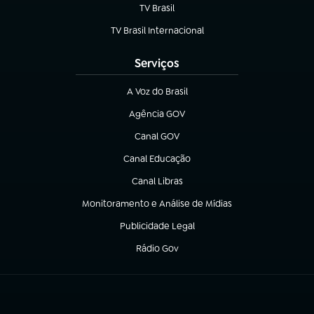
TV Brasil
(abre em nova aba)
TV Brasil Internacional
(abre em nova aba)
Serviços
A Voz do Brasil
(abre em nova aba)
Agência GOV
(abre em nova aba)
Canal GOV
(abre em nova aba)
Canal Educação
(abre em nova aba)
Canal Libras
(abre em nova aba)
Monitoramento e Análise de Mídias
(abre em nova aba)
Publicidade Legal
(abre em nova aba)
Rádio Gov
(abre em nova aba)