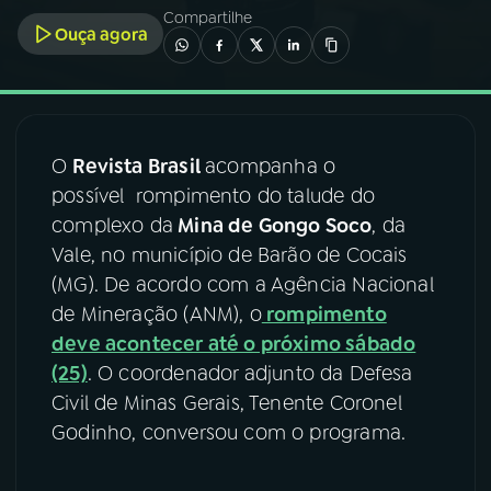
Compartilhe
Ouça agora
03
PROGRAMAÇÃO
04
PROGRAMAS
O
Revista Brasil
acompanha o
possível rompimento do talude do
05
PODCASTS
complexo da
Mina de Gongo Soco
, da
Vale, no município de Barão de Cocais
06
VIDEOCASTS
(MG). De acordo com a Agência Nacional
de Mineração (ANM), o
rompimento
deve acontecer até o próximo sábado
07
ÚLTIMAS
(25)
. O coordenador adjunto da Defesa
Civil de Minas Gerais, Tenente Coronel
08
FESTIVAL DE MÚSICA
Godinho, conversou com o programa.
ACOMPANHE A RÁDIO NACIONAL