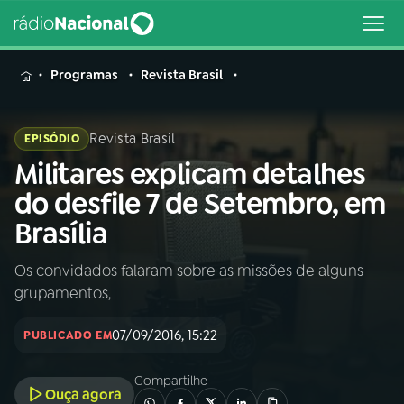
MENU
Programas
Revista Brasil
Revista Brasil
EPISÓDIO
Militares explicam detalhes
Buscar
na
do desfile 7 de Setembro, em
Rádio
Buscar
Brasília
Nacional
Os convidados falaram sobre as missões de alguns
AO VIVO
grupamentos,
01
INÍCIO
07/09/2016, 15:22
PUBLICADO EM
Compartilhe
02
A RÁDIO
Ouça agora