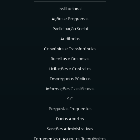
Institucional
(abre em nova aba)
Ações e Programas
(abre em nova aba)
Participação Social
(abre em nova aba)
Auditorias
(abre em nova aba)
Convênios e Transferências
(abre em nova aba)
Receitas e Despesas
(abre em nova aba)
Licitações e Contratos
(abre em nova aba)
Empregados Públicos
(abre em nova aba)
Informações Classificadas
(abre em nova aba)
SIC
(abre em nova aba)
Perguntas Frequentes
(abre em nova aba)
Dados Abertos
(abre em nova aba)
Sanções Administrativas
(abre em nova aba)
Ferramentas e Aspectos Tecnológicos