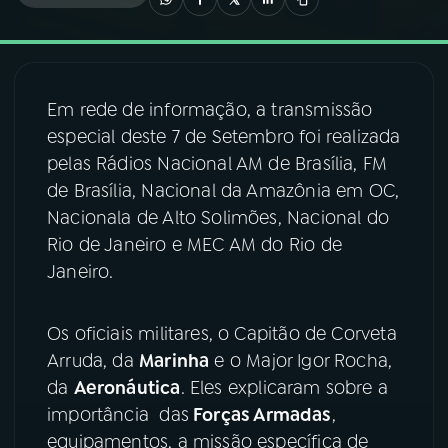
03
PROGRAMAÇÃO
Em rede de informação, a transmissão
04
PROGRAMAS
especial deste 7 de Setembro foi realizada
pelas Rádios Nacional AM de Brasília, FM
05
PODCASTS
de Brasília, Nacional da Amazônia em OC,
Nacionala de Alto Solimões, Nacional do
Rio de Janeiro e MEC AM do Rio de
06
VIDEOCASTS
Janeiro.
07
ÚLTIMAS
Os oficiais militares, o Capitão de Corveta
Arruda, da
Marinha
e o Major Igor Rocha,
08
FESTIVAL DE MÚSICA
da
Aeronáutica
. Eles explicaram sobre a
importância das
Forças Armadas
,
equipamentos, a missão específica de
ACOMPANHE A RÁDIO NACIONAL