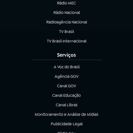
Rádio MEC
(abre em nova aba)
Rádio Nacional
Radioagência Nacional
(abre em nova aba)
TV Brasil
(abre em nova aba)
TV Brasil Internacional
(abre em nova aba)
Serviços
A Voz do Brasil
(abre em nova aba)
Agência GOV
(abre em nova aba)
Canal GOV
(abre em nova aba)
Canal Educação
(abre em nova aba)
Canal Libras
(abre em nova aba)
Monitoramento e Análise de Mídias
(abre em nova aba)
Publicidade Legal
(abre em nova aba)