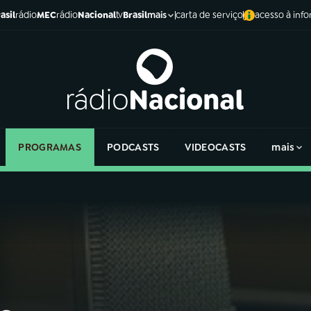
asil
rádio
MEC
rádio
Nacional
tv
Brasil
carta de serviço
acesso à inf
mais
PROGRAMAS
PODCASTS
VIDEOCASTS
mais