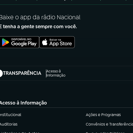
Baixe o app da rádio Nacional
E tenha a gente sempre com você.
Acesso à
TRANSPARÊNCIA
abre em nova aba)
Informação
Acesso à Informação
Institucional
Ações e Programas
(abre em nova aba)
(abre em nova aba)
Auditorias
Convênios e Transferênci
(abre em nova aba)
(abre em nova aba)