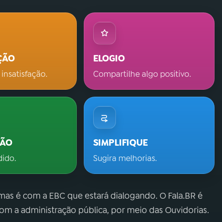
ÇÃO
ELOGIO
 insatisfação.
Compartilhe algo positivo.
ÇÃO
SIMPLIFIQUE
dido.
Sugira melhorias.
 mas é com a EBC que estará dialogando. O Fala.BR é
m a administração pública, por meio das Ouvidorias.