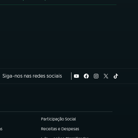
Siga-nos nas redes sociais
Participação Social
(abre em nova aba)
as
Receitas e Despesas
(abre em nova aba)