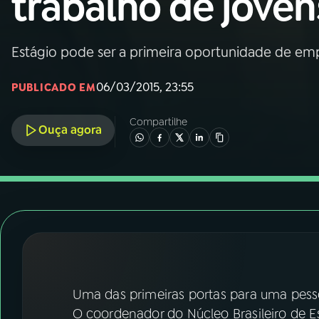
trabalho de joven
Nacional
01
INÍCIO
Estágio pode ser a primeira oportunidade de e
06/03/2015, 23:55
PUBLICADO EM
02
A RÁDIO
Compartilhe
Ouça agora
03
PROGRAMAÇÃO
04
PROGRAMAS
05
PODCASTS
06
VIDEOCASTS
Uma das primeiras portas para uma pesso
O coordenador do Núcleo Brasileiro de Est