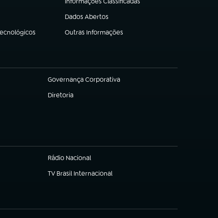
Informações Classificadas
(abre em nova aba)
Dados Abertos
(abre em nova aba)
Tecnológicos
Outras Informações
(abre em nova aba)
Governança Corporativa
(abre em nova aba)
Diretoria
(abre em nova aba)
Rádio Nacional
TV Brasil Internacional
(abre em nova aba)