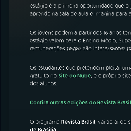
07
ÚLTIMAS
estágio é a primeira oportunidade que o
aprende na sala de aula e imagina para a 
08
FESTIVAL DE MÚSICA
Os jovens podem a partir dos 16 anos te
ACOMPANHE A RÁDIO NACIONAL
estágio valem para o Ensino Médio, Supe
remunerações pagas são interessantes pa
YouTube
Facebook
Instagram
X
Os estudantes que pretendem pleitar um
gratuito no
site do Nube
,
e o próprio sit
TikTok
dos alunos.
Confira outras edições do Revista Brasi
O programa
Revista Brasil
, vai ao ar de
de Brasília
.