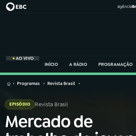
agência
Br
AO VIVO
INÍCIO
A RÁDIO
PROGRAMAÇÃO
MENU
Programas
Revista Brasil
Buscar
na
Revista Brasil
EPISÓDIO
Rádio
Buscar
Nacional
Mercado de
Buscar
na
Rádio
AO VIVO