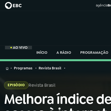
agência
Br
AO VIVO
INÍCIO
A RÁDIO
PROGRAMAÇÃO
MENU
Programas
Revista Brasil
Buscar
na
Revista Brasil
EPISÓDIO
Rádio
Buscar
Nacional
Melhora índice d
Buscar
na
Rádio
AO VIVO