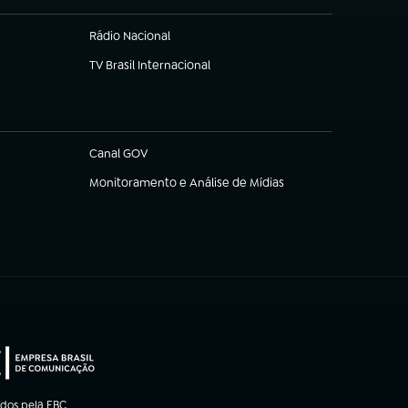
Rádio Nacional
TV Brasil Internacional
(abre em nova aba)
Canal GOV
(abre em nova aba)
Monitoramento e Análise de Mídias
(abre em nova aba)
ados pela EBC