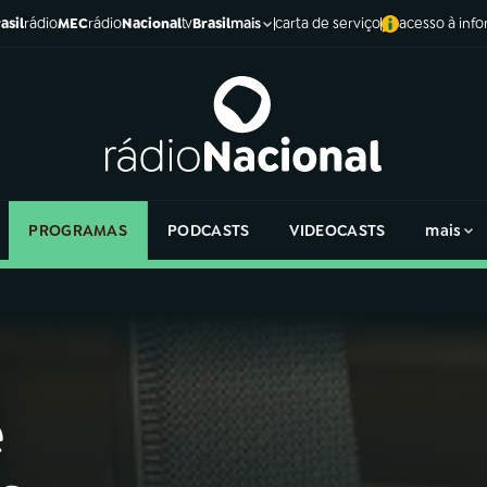
asil
rádio
MEC
rádio
Nacional
tv
Brasil
carta de serviço
acesso à inf
mais
PROGRAMAS
PODCASTS
VIDEOCASTS
mais
e