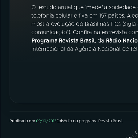
07
ÚLTIMAS
O estudo anual que "mede" a sociedade d
telefonia celular e fixa em 157 países. A
08
FESTIVAL DE MÚSICA
mostra evolução do Brasil nas TICs (sigl
comunicação"). Confira na entrevista co
Programa Revista Brasil
, da
Rádio Nacion
ACOMPANHE A RÁDIO NACIONAL
Internacional da Agência Nacional de Tel
YouTube
Facebook
Instagram
X
TikTok
Publicado em
09/10/2013
Episódio
do programa
Revista Brasil
C