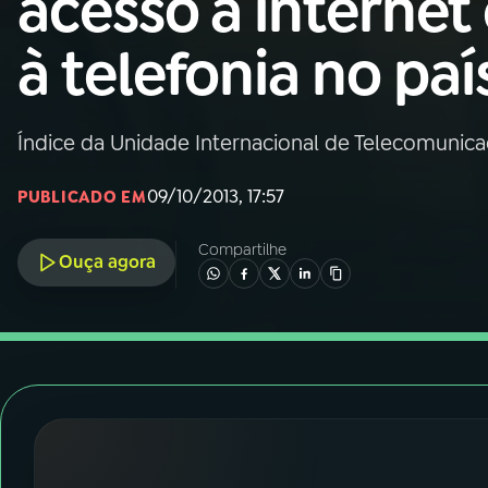
acesso à internet
Nacional
à telefonia no paí
01
INÍCIO
02
A RÁDIO
Índice da Unidade Internacional de Telecomunic
09/10/2013, 17:57
PUBLICADO EM
03
PROGRAMAÇÃO
Compartilhe
Ouça agora
04
PROGRAMAS
05
PODCASTS
06
VIDEOCASTS