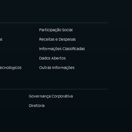
Participação Social
(abre em nova aba)
as
Receitas e Despesas
(abre em nova aba)
Informações Classificadas
(abre em nova aba)
Dados Abertos
(abre em nova aba)
Tecnológicos
Outras Informações
(abre em nova aba)
Governança Corporativa
(abre em nova aba)
Diretoria
(abre em nova aba)