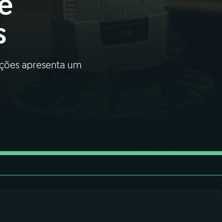
 e
s
ações apresenta um