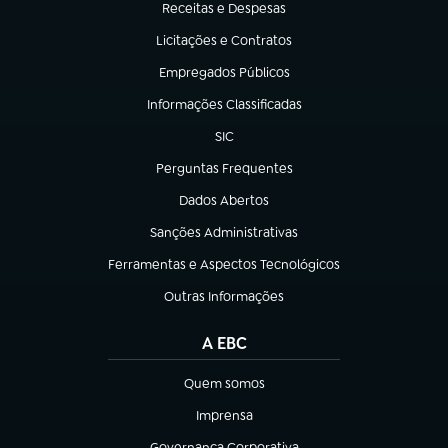
Receitas e Despesas
(abre em nova aba)
Licitações e Contratos
(abre em nova aba)
Empregados Públicos
(abre em nova aba)
Informações Classificadas
(abre em nova aba)
SIC
(abre em nova aba)
Perguntas Frequentes
(abre em nova aba)
Dados Abertos
(abre em nova aba)
Sanções Administrativas
(abre em nova aba)
Ferramentas e Aspectos Tecnológicos
(abre em nova aba)
Outras Informações
(abre em nova aba)
A EBC
Quem somos
(abre em nova aba)
Imprensa
(abre em nova aba)
Governança Corporativa