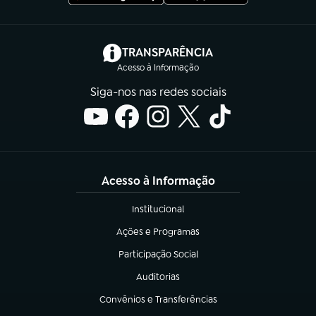
(abre em nova aba)
TRANSPARÊNCIA
Acesso à Informação
Siga-nos nas redes sociais
Acesso à Informação
Institucional
(abre em nova aba)
Ações e Programas
(abre em nova aba)
Participação Social
(abre em nova aba)
Auditorias
(abre em nova aba)
Convênios e Transferências
(abre em nova aba)