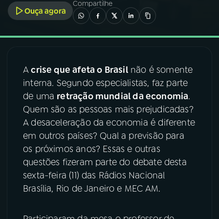
Compartilhe
Ouça agora
03
PROGRAMAÇÃO
04
PROGRAMAS
A
crise que afeta o Brasil
não é somente
interna. Segundo especialistas, faz parte
05
PODCASTS
de uma
retração mundial da economia
.
Quem são as pessoas mais prejudicadas?
06
VIDEOCASTS
A desaceleração da economia é diferente
em outros países? Qual a previsão para
os próximos anos? Essas e outras
07
ÚLTIMAS
questões fizeram parte do debate desta
sexta-feira (11) das Rádios Nacional
08
FESTIVAL DE MÚSICA
Brasília, Rio de Janeiro e MEC AM.
ACOMPANHE A RÁDIO NACIONAL
Participaram da mesa o professor de