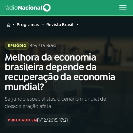
MENU
Programas
Revista Brasil
Revista Brasil
EPISÓDIO
Melhora da economia
Buscar
na
brasileira depende da
Rádio
Buscar
recuperação da economia
Nacional
mundial?
AO VIVO
Segundo especialistas, o cenário mundial de
desaceleração afeta
01
INÍCIO
11/12/2015, 17:21
PUBLICADO EM
02
A RÁDIO