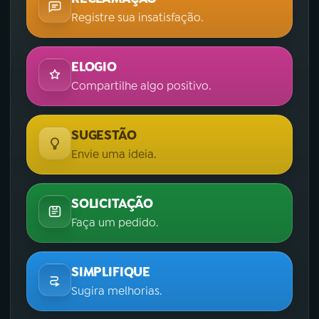
Registre sua insatisfação.
ELOGIO
Compartilhe algo positivo.
SUGESTÃO
Envie uma ideia.
SOLICITAÇÃO
Faça um pedido.
SIMPLIFIQUE
Sugira melhorias.