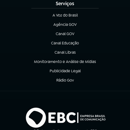
Serviços
A Voz do Brasil
(abre em nova aba)
Agência GOV
(abre em nova aba)
Canal GOV
(abre em nova aba)
Canal Educação
(abre em nova aba)
Canal Libras
(abre em nova aba)
Monitoramento e Análise de Mídias
(abre em nova aba)
Publicidade Legal
(abre em nova aba)
Rádio Gov
(abre em nova aba)