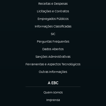
Receitas e Despesas
(abre em nova aba)
Licitações e Contratos
(abre em nova aba)
Empregados Públicos
(abre em nova aba)
Informações Classificadas
(abre em nova aba)
SIC
(abre em nova aba)
Perguntas Frequentes
(abre em nova aba)
Dados Abertos
(abre em nova aba)
Sanções Administrativas
(abre em nova aba)
Ferramentas e Aspectos Tecnológicos
(abre em nova aba)
Outras Informações
(abre em nova aba)
A EBC
Quem somos
(abre em nova aba)
Imprensa
(abre em nova aba)