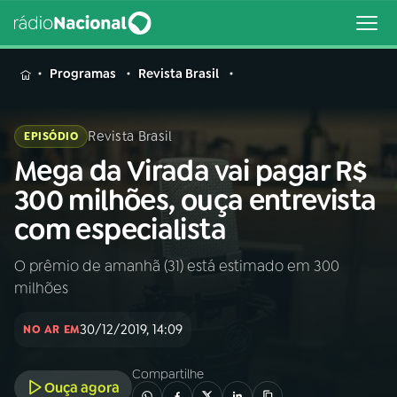
MENU
Programas
Revista Brasil
Revista Brasil
EPISÓDIO
Mega da Virada vai pagar R$
Buscar
na
300 milhões, ouça entrevista
Rádio
Buscar
com especialista
Nacional
O prêmio de amanhã (31) está estimado em 300
AO VIVO
milhões
01
INÍCIO
30/12/2019, 14:09
NO AR EM
Compartilhe
02
A RÁDIO
Ouça agora