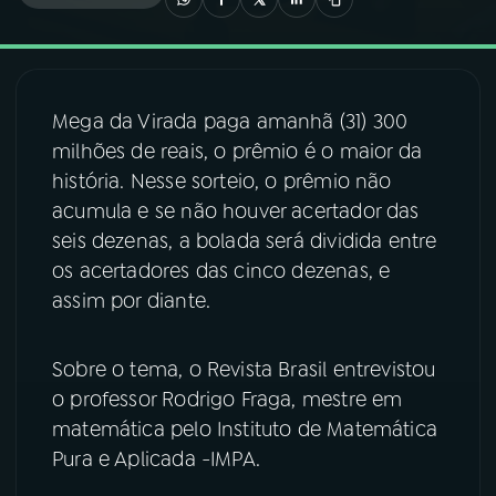
03
PROGRAMAÇÃO
Mega da Virada paga amanhã (31) 300
04
PROGRAMAS
milhões de reais, o prêmio é o maior da
história. Nesse sorteio, o prêmio não
05
PODCASTS
acumula e se não houver acertador das
seis dezenas, a bolada será dividida entre
os acertadores das cinco dezenas, e
06
VIDEOCASTS
assim por diante.
07
ÚLTIMAS
Sobre o tema, o Revista Brasil entrevistou
o professor Rodrigo Fraga, mestre em
08
FESTIVAL DE MÚSICA
matemática pelo Instituto de Matemática
Pura e Aplicada -IMPA.
ACOMPANHE A RÁDIO NACIONAL