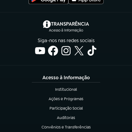
(abre em nova aba)
TRANSPARÊNCIA
Acesso à Informação
Siga-nos nas redes sociais
Acesso à Informação
Institucional
(abre em nova aba)
Ações e Programas
(abre em nova aba)
Participação Social
(abre em nova aba)
Auditorias
(abre em nova aba)
Convênios e Transferências
(abre em nova aba)