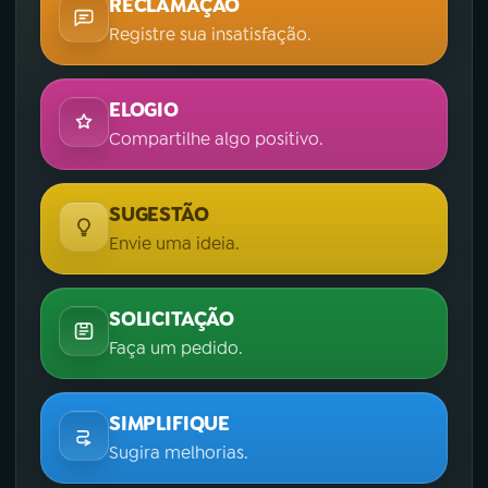
RECLAMAÇÃO
Registre sua insatisfação.
ELOGIO
Compartilhe algo positivo.
SUGESTÃO
Envie uma ideia.
SOLICITAÇÃO
Faça um pedido.
SIMPLIFIQUE
Sugira melhorias.