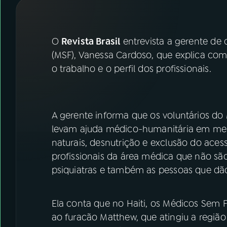
07
ÚLTIMAS
08
FESTIVAL DE MÚSICA
O
Revista Brasil
entrevista a gerente de 
(MSF), Vanessa Cardoso, que explica com
o trabalho e o perfil dos profissionais.
ACOMPANHE A RÁDIO NACIONAL
YouTube
Facebook
A gerente informa que os voluntários do
Instagram
X
levam ajuda médico-humanitária em meio
TikTok
naturais, desnutrição e exclusão do aces
profissionais da área médica que não s
psiquiatras e também as pessoas que dão
Ela conta que no Haiti, os Médicos Sem 
ao furacão Matthew, que atingiu a região