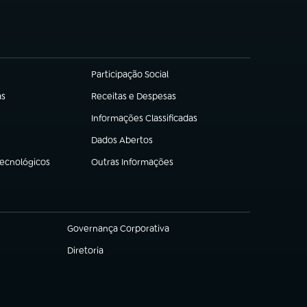
Participação Social
(abre em nova aba)
as
Receitas e Despesas
(abre em nova aba)
Informações Classificadas
(abre em nova aba)
Dados Abertos
(abre em nova aba)
Tecnológicos
Outras Informações
(abre em nova aba)
Governança Corporativa
(abre em nova aba)
Diretoria
(abre em nova aba)