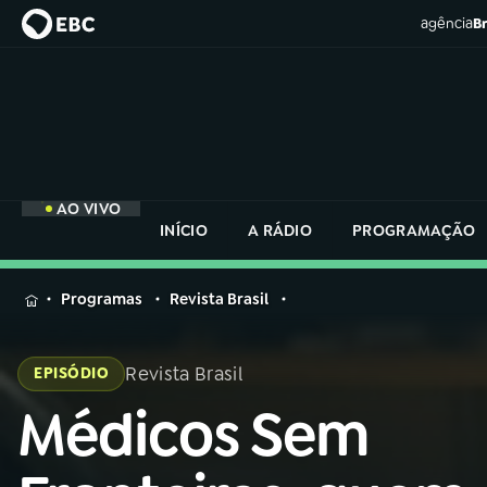
agência
Br
AO VIVO
INÍCIO
A RÁDIO
PROGRAMAÇÃO
MENU
Programas
Revista Brasil
Buscar
na
Revista Brasil
EPISÓDIO
Rádio
Buscar
Nacional
Médicos Sem
Buscar
na
Rádio
AO VIVO