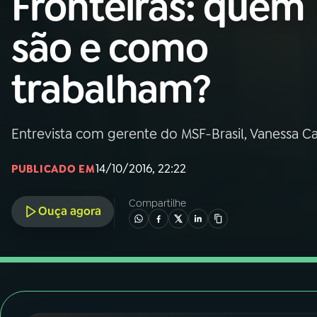
Fronteiras: quem
Nacional
são e como
01
INÍCIO
trabalham?
02
A RÁDIO
Entrevista com gerente do MSF-Brasil, Vanessa C
03
PROGRAMAÇÃO
14/10/2016, 22:22
PUBLICADO EM
04
PROGRAMAS
Compartilhe
Ouça agora
05
PODCASTS
06
VIDEOCASTS