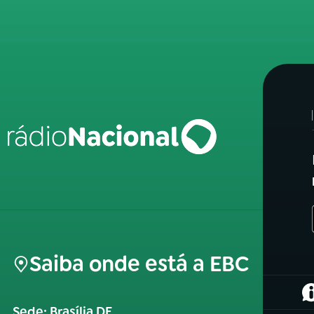
Saiba onde está a EBC
(
Sede: Brasília DF