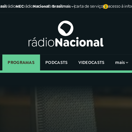
asil
rádio
MEC
rádio
Nacional
tv
Brasil
carta de serviço
acesso à inf
mais
PROGRAMAS
PODCASTS
VIDEOCASTS
mais