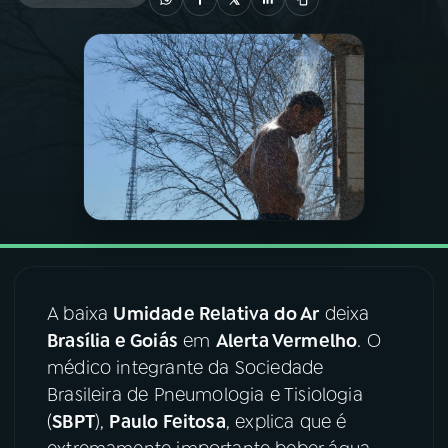
03
PROGRAMAÇÃO
04
PROGRAMAS
05
PODCASTS
06
VIDEOCASTS
A baixa
Umidade Relativa do Ar
deixa
07
ÚLTIMAS
Brasília e Goiás
em
Alerta Vermelho
. O
médico integrante da Sociedade
08
FESTIVAL DE MÚSICA
Brasileira de Pneumologia e Tisiologia
(
SBPT
),
Paulo Feitosa
, explica que é
ACOMPANHE A RÁDIO NACIONAL