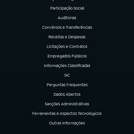
(abre em nova aba)
Participação Social
(abre em nova aba)
Auditorias
(abre em nova aba)
Convênios e Transferências
(abre em nova aba)
Receitas e Despesas
(abre em nova aba)
Licitações e Contratos
(abre em nova aba)
Empregados Públicos
(abre em nova aba)
Informações Classificadas
(abre em nova aba)
SIC
(abre em nova aba)
Perguntas Frequentes
(abre em nova aba)
Dados Abertos
(abre em nova aba)
Sanções Administrativas
(abre em nova aba)
Ferramentas e Aspectos Tecnológicos
(abre em nova aba)
Outras Informações
(abre em nova aba)