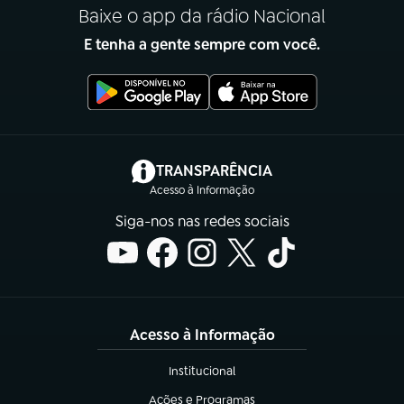
Baixe o app da rádio Nacional
E tenha a gente sempre com você.
(abre em nova aba)
TRANSPARÊNCIA
Acesso à Informação
Siga-nos nas redes sociais
Acesso à Informação
Institucional
(abre em nova aba)
Ações e Programas