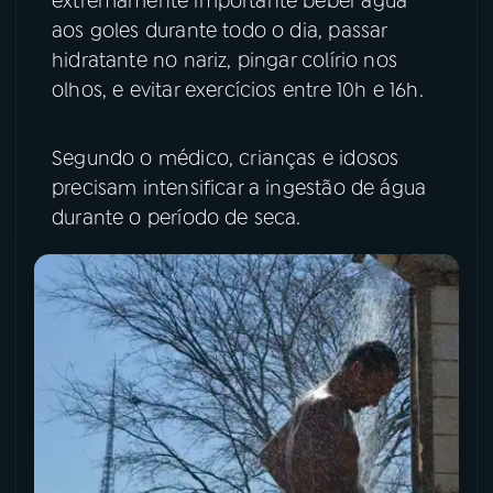
extremamente importante beber água
aos goles durante todo o dia, passar
YouTube
Facebook
hidratante no nariz, pingar colírio nos
olhos, e evitar exercícios entre 10h e 16h.
Instagram
X
TikTok
Segundo o médico, crianças e idosos
precisam intensificar a ingestão de água
durante o período de seca.