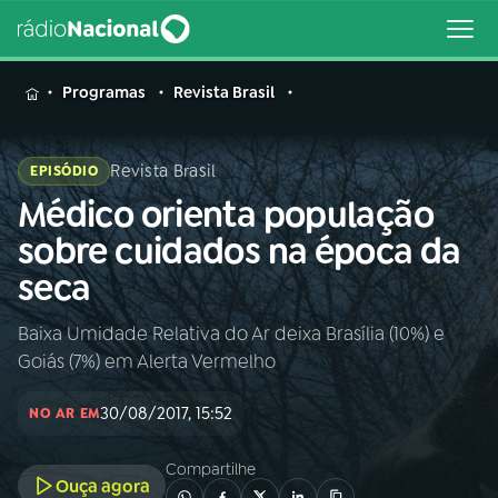
MENU
Programas
Revista Brasil
Revista Brasil
EPISÓDIO
Médico orienta população
Buscar
na
sobre cuidados na época da
Rádio
Buscar
seca
Nacional
Baixa Umidade Relativa do Ar deixa Brasília (10%) e
AO VIVO
Goiás (7%) em Alerta Vermelho
01
INÍCIO
30/08/2017, 15:52
NO AR EM
Compartilhe
02
A RÁDIO
Ouça agora