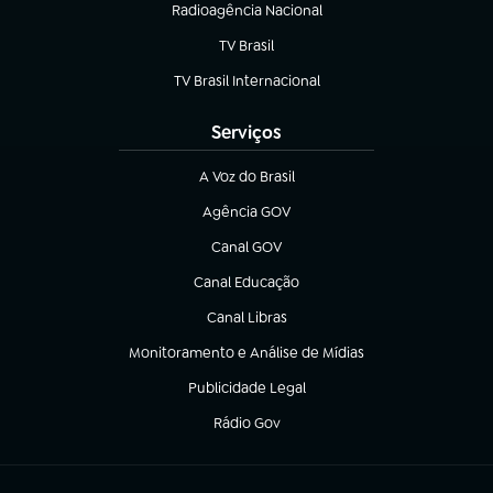
Radioagência Nacional
(abre em nova aba)
TV Brasil
(abre em nova aba)
TV Brasil Internacional
(abre em nova aba)
Serviços
A Voz do Brasil
(abre em nova aba)
Agência GOV
(abre em nova aba)
Canal GOV
(abre em nova aba)
Canal Educação
(abre em nova aba)
Canal Libras
(abre em nova aba)
Monitoramento e Análise de Mídias
(abre em nova aba)
Publicidade Legal
(abre em nova aba)
Rádio Gov
(abre em nova aba)