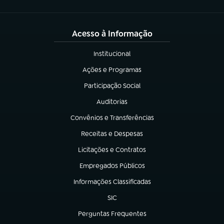
Acesso à Informação
Institucional
(abre em nova aba)
Ações e Programas
(abre em nova aba)
Participação Social
(abre em nova aba)
Auditorias
(abre em nova aba)
Convênios e Transferências
(abre em nova aba)
Receitas e Despesas
(abre em nova aba)
Licitações e Contratos
(abre em nova aba)
Empregados Públicos
(abre em nova aba)
Informações Classificadas
(abre em nova aba)
SIC
(abre em nova aba)
Perguntas Frequentes
(abre em nova aba)