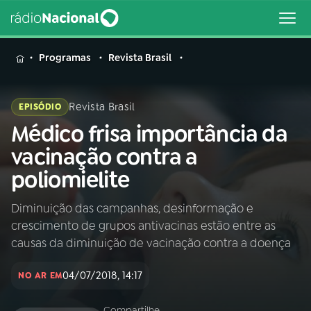
MENU
Programas
Revista Brasil
Revista Brasil
EPISÓDIO
Médico frisa importância da
Buscar
na
vacinação contra a
Rádio
Buscar
poliomielite
Nacional
Diminuição das campanhas, desinformação e
AO VIVO
crescimento de grupos antivacinas estão entre as
causas da diminuição de vacinação contra a doença
01
INÍCIO
04/07/2018, 14:17
NO AR EM
02
A RÁDIO
Compartilhe