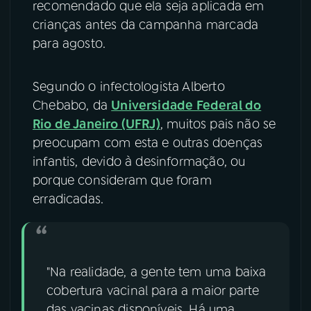
recomendado que ela seja aplicada em
crianças antes da campanha marcada
YouTube
Facebook
para agosto.
Instagram
X
Segundo o infectologista Alberto
TikTok
Chebabo, da
Universidade Federal do
Rio de Janeiro (UFRJ)
, muitos pais não se
preocupam com esta e outras doenças
infantis, devido à desinformação, ou
porque consideram que foram
erradicadas.
"Na realidade, a gente tem uma baixa
cobertura vacinal para a maior parte
das vacinas disponíveis. Há uma