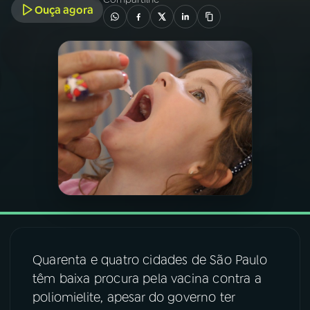
Ouça agora
03
PROGRAMAÇÃO
04
PROGRAMAS
05
PODCASTS
06
VIDEOCASTS
07
ÚLTIMAS
Quarenta e quatro cidades de São Paulo
08
FESTIVAL DE MÚSICA
têm baixa procura pela vacina contra a
poliomielite, apesar do governo ter
ACOMPANHE A RÁDIO NACIONAL