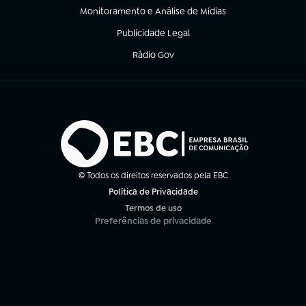
Monitoramento e Análise de Mídias
(abre em nova aba)
Publicidade Legal
(abre em nova aba)
Rádio Gov
(abre em nova aba)
© Todos os direitos reservados pela EBC
Política de Privacidade
(abre em nova aba)
Termos de uso
(abre em nova aba)
Preferências de privacidade