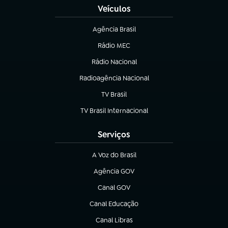
Veículos
Agência Brasil
(abre em nova aba)
Rádio MEC
(abre em nova aba)
Rádio Nacional
Radioagência Nacional
(abre em nova aba)
TV Brasil
(abre em nova aba)
TV Brasil Internacional
(abre em nova aba)
Serviços
A Voz do Brasil
(abre em nova aba)
Agência GOV
(abre em nova aba)
Canal GOV
(abre em nova aba)
Canal Educação
(abre em nova aba)
Canal Libras
(abre em nova aba)