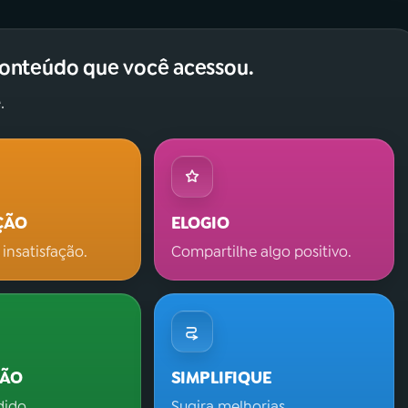
conteúdo que você acessou.
.
ÇÃO
ELOGIO
 insatisfação.
Compartilhe algo positivo.
ÇÃO
SIMPLIFIQUE
dido.
Sugira melhorias.