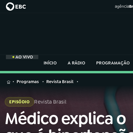
agência
Br
AO VIVO
INÍCIO
A RÁDIO
PROGRAMAÇÃO
MENU
Programas
Revista Brasil
Buscar
na
Revista Brasil
EPISÓDIO
Rádio
Buscar
Nacional
Médico explica o
Buscar
na
Rádio
AO VIVO