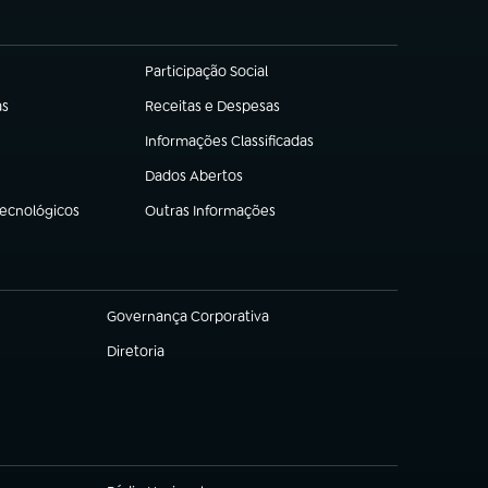
Participação Social
(abre em nova aba)
as
Receitas e Despesas
(abre em nova aba)
Informações Classificadas
(abre em nova aba)
Dados Abertos
(abre em nova aba)
Tecnológicos
Outras Informações
(abre em nova aba)
Governança Corporativa
(abre em nova aba)
Diretoria
(abre em nova aba)