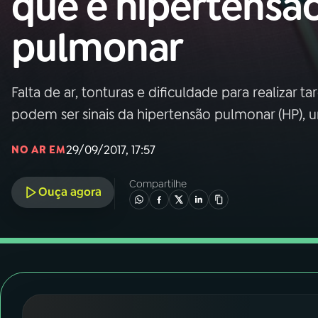
que é hipertensã
Nacional
pulmonar
01
INÍCIO
02
A RÁDIO
Falta de ar, tonturas e dificuldade para realizar 
podem ser sinais da hipertensão pulmonar (HP), u
03
PROGRAMAÇÃO
29/09/2017, 17:57
NO AR EM
04
PROGRAMAS
Compartilhe
Ouça agora
05
PODCASTS
06
VIDEOCASTS