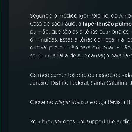
07
ÚLTIMAS
Segundo o médico Igor Polônio, do Ambu
08
FESTIVAL DE MÚSICA
Casa de São Paulo, a
hipertensão pulm
pulmão, que são as artérias pulmonares,
diminuídas. Essas artérias começam a re
ACOMPANHE A RÁDIO NACIONAL
que vai pro pulmão para oxigenar. Então, 
YouTube
Facebook
sentir uma falta de ar e cansaço para faz
Instagram
X
Os medicamentos dão qualidade de vida 
TikTok
Janeiro, Distrito Federal, Santa Catarina, 
Clique no
player
abaixo e ouça Revista Bra
Your browser does not support the audio