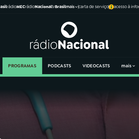
asil
rádio
MEC
rádio
Nacional
tv
Brasil
carta de serviço
acesso à inf
mais
PROGRAMAS
PODCASTS
VIDEOCASTS
mais