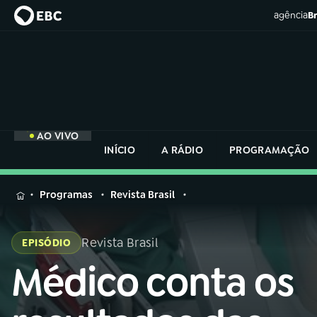
agência
Br
AO VIVO
INÍCIO
A RÁDIO
PROGRAMAÇÃO
MENU
Programas
Revista Brasil
Buscar
na
Revista Brasil
EPISÓDIO
Rádio
Buscar
Nacional
Médico conta os
Buscar
na
Rádio
AO VIVO