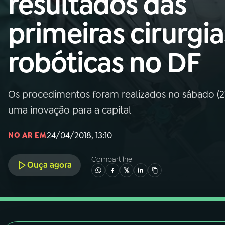
resultados das
Nacional
primeiras cirurgia
01
INÍCIO
robóticas no DF
02
A RÁDIO
Os procedimentos foram realizados no sábado (21)
03
PROGRAMAÇÃO
uma inovação para a capital
04
PROGRAMAS
24/04/2018, 13:10
NO AR EM
Compartilhe
05
PODCASTS
Ouça agora
06
VIDEOCASTS