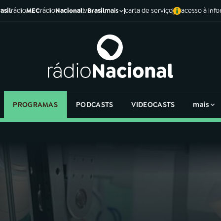
asil
rádio
MEC
rádio
Nacional
tv
Brasil
carta de serviço
acesso à inf
mais
PROGRAMAS
PODCASTS
VIDEOCASTS
mais