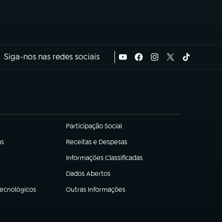
Siga-nos nas redes sociais
Participação Social
(abre em nova aba)
as
Receitas e Despesas
(abre em nova aba)
Informações Classificadas
(abre em nova aba)
Dados Abertos
(abre em nova aba)
Tecnológicos
Outras Informações
(abre em nova aba)