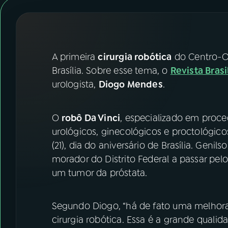
07
ÚLTIMAS
08
FESTIVAL DE MÚSICA
A primeira
cirurgia robótica
do Centro-Oe
ACOMPANHE A RÁDIO NACIONAL
Brasília. Sobre esse tema, o
Revista Brasi
urologista,
Diogo Mendes
.
YouTube
Facebook
Instagram
X
O
robô Da Vinci
, especializado em proc
urológicos, ginecológicos e proctológico
TikTok
(21), dia do aniversário de Brasília. Genil
morador do Distrito Federal a passar pelo
um tumor da próstata.
Segundo Diogo, “há de fato uma melhora
cirurgia robótica. Essa é a grande quali