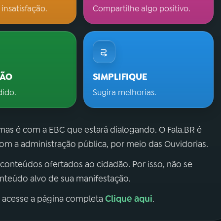
 insatisfação.
Compartilhe algo positivo.
ÇÃO
SIMPLIFIQUE
dido.
Sugira melhorias.
 mas é com a EBC que estará dialogando. O Fala.BR é
m a administração pública, por meio das Ouvidorias.
 conteúdos ofertados ao cidadão. Por isso, não se
onteúdo alvo de sua manifestação.
Clique aqui
, acesse a página completa
.