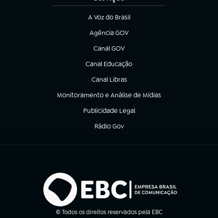
A Voz do Brasil
(abre em nova aba)
Agência GOV
(abre em nova aba)
Canal GOV
(abre em nova aba)
Canal Educação
(abre em nova aba)
Canal Libras
(abre em nova aba)
Monitoramento e Análise de Mídias
(abre em nova aba)
Publicidade Legal
(abre em nova aba)
Rádio Gov
(abre em nova aba)
© Todos os direitos reservados pela EBC