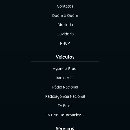
Contatos
(abre em nova aba)
Quem é Quem
(abre em nova aba)
Diretoria
(abre em nova aba)
Ouvidoria
(abre em nova aba)
RNCP
(abre em nova aba)
Veículos
Agência Brasil
(abre em nova aba)
Rádio MEC
(abre em nova aba)
Rádio Nacional
Radioagência Nacional
(abre em nova aba)
TV Brasil
(abre em nova aba)
TV Brasil Internacional
(abre em nova aba)
Serviços