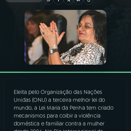
03
PROGRAMAÇÃO
04
PROGRAMAS
05
PODCASTS
06
VIDEOCASTS
Eleita pelo Organização das Nações
07
ÚLTIMAS
Unidas (ONU) a terceira melhor lei do
mundo, a Lei Maria da Penha tem criado
08
FESTIVAL DE MÚSICA
mecanismos para coibir a violência
doméstica e familiar contra a mulher
ACOMPANHE A RÁDIO NACIONAL