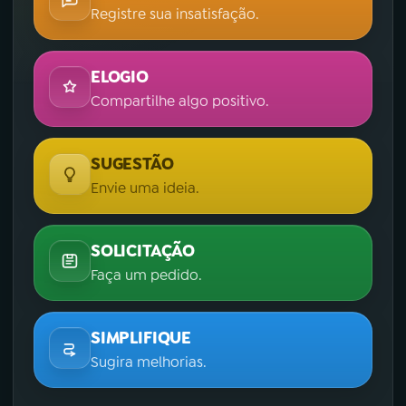
Registre sua insatisfação.
ELOGIO
Compartilhe algo positivo.
SUGESTÃO
Envie uma ideia.
SOLICITAÇÃO
Faça um pedido.
SIMPLIFIQUE
Sugira melhorias.