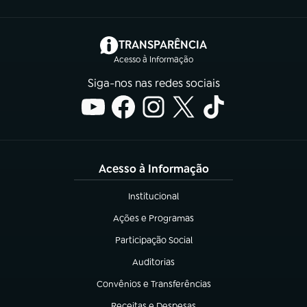
(abre em nova aba)
TRANSPARÊNCIA
Acesso à Informação
Siga-nos nas redes sociais
Acesso à Informação
Institucional
(abre em nova aba)
Ações e Programas
(abre em nova aba)
Participação Social
(abre em nova aba)
Auditorias
(abre em nova aba)
Convênios e Transferências
(abre em nova aba)
Receitas e Despesas