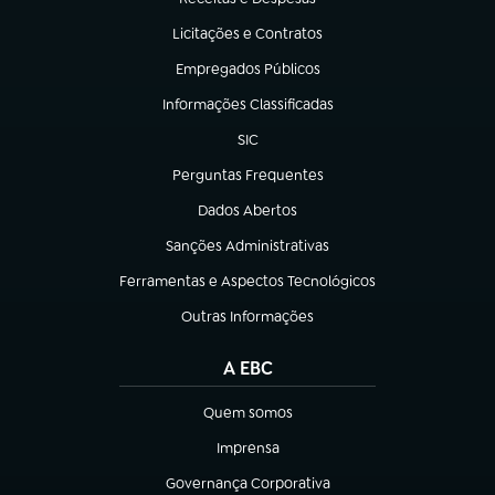
(abre em nova aba)
Licitações e Contratos
(abre em nova aba)
Empregados Públicos
(abre em nova aba)
Informações Classificadas
(abre em nova aba)
SIC
(abre em nova aba)
Perguntas Frequentes
(abre em nova aba)
Dados Abertos
(abre em nova aba)
Sanções Administrativas
(abre em nova aba)
Ferramentas e Aspectos Tecnológicos
(abre em nova aba)
Outras Informações
(abre em nova aba)
A EBC
Quem somos
(abre em nova aba)
Imprensa
(abre em nova aba)
Governança Corporativa
(abre em nova aba)