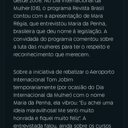
desde 2006. No Dia Internacional da
Mulher (08), o programa Revista Brasil
YouTube
Facebook
contou com a apresentação de Mara
Régia, que entrevistou Maria da Penha,
Instagram
X
brasileira que deu nome à legislação. A
convidada do programa comentou sobre
TikTok
a luta das mulheres para ter o respeito e
reconhecimento que merecem.
Sobre a iniciativa de rebatizar o Aeroporto
Internacional Tom Jobim
temporariamente (por ocasião do Dia
Internacional da Mulher) com o nome
Maria da Penha, ela vibrou: "Eu achei uma
ideia maravilhosa! Me senti muito
honrada e fiquei muito feliz". A
entrevistada falou, ainda sobre os cursos