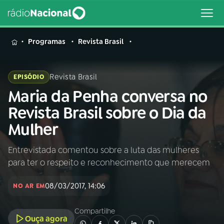
MENU
Programas
Revista Brasil
Revista Brasil
EPISÓDIO
Maria da Penha conversa no
Buscar
na
Revista Brasil sobre o Dia da
Rádio
Buscar
Mulher
Nacional
Entrevistada comentou sobre a luta das mulheres
AO VIVO
para ter o respeito e reconhecimento que merecem
01
INÍCIO
08/03/2017, 14:06
NO AR EM
Compartilhe
02
A RÁDIO
Ouça agora