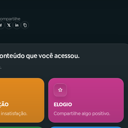
ompartilhe
conteúdo que você acessou.
.
ÇÃO
ELOGIO
 insatisfação.
Compartilhe algo positivo.