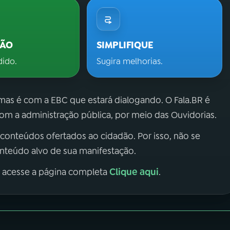
ÇÃO
SIMPLIFIQUE
dido.
Sugira melhorias.
 mas é com a EBC que estará dialogando. O Fala.BR é
m a administração pública, por meio das Ouvidorias.
 conteúdos ofertados ao cidadão. Por isso, não se
onteúdo alvo de sua manifestação.
Clique aqui
, acesse a página completa
.