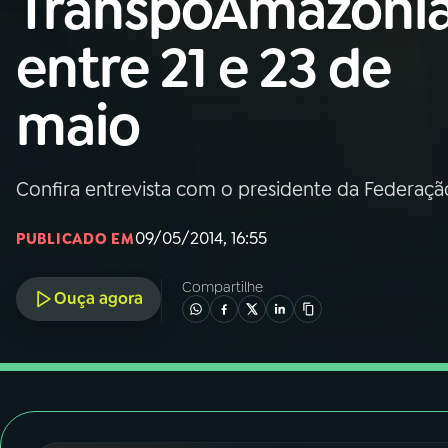
TranspoAmazôni
Nacional
entre 21 e 23 de
01
INÍCIO
maio
02
A RÁDIO
Confira entrevista com o presidente da Federaç
03
PROGRAMAÇÃO
09/05/2014, 16:55
PUBLICADO EM
04
PROGRAMAS
Compartilhe
Ouça agora
05
PODCASTS
06
VIDEOCASTS