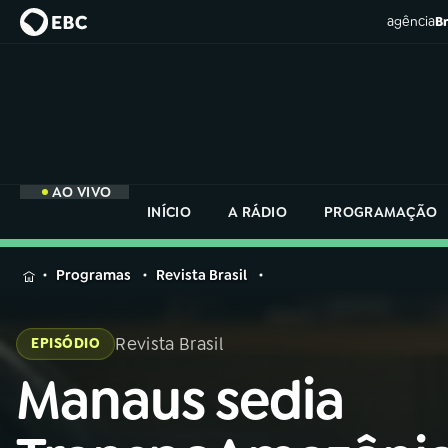
agência
Br
AO VIVO
INÍCIO
A RÁDIO
PROGRAMAÇÃO
MENU
Programas
Revista Brasil
Buscar
na
Revista Brasil
EPISÓDIO
Rádio
Buscar
Nacional
Manaus sedia
Buscar
na
Rádio
AO VIVO