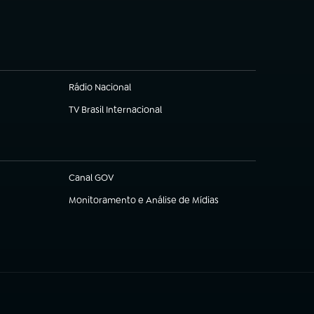
(abre em nova aba)
Rádio Nacional
TV Brasil Internacional
(abre em nova aba)
Canal GOV
(abre em nova aba)
Monitoramento e Análise de Mídias
(abre em nova aba)