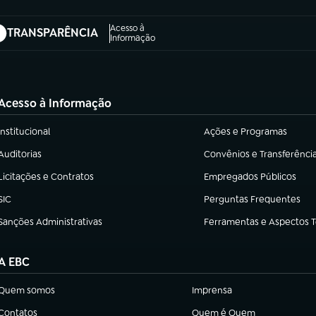
Acesso à
TRANSPARÊNCIA
abre em nova aba)
Informação
Acesso à Informação
Institucional
Ações e Programas
(abre em nova aba)
(abre em nova aba)
Auditorias
Convênios e Transferênci
(abre em nova aba)
(abre em nova aba)
Licitações e Contratos
Empregados Públicos
(abre em nova aba)
(abre em nova aba)
SIC
Perguntas Frequentes
(abre em nova aba)
(abre em nova aba)
Sanções Administrativas
Ferramentas e Aspectos 
(abre em nova aba)
(abre em nova aba)
A EBC
Quem somos
Imprensa
(abre em nova aba)
(abre em nova aba)
Contatos
Quem é Quem