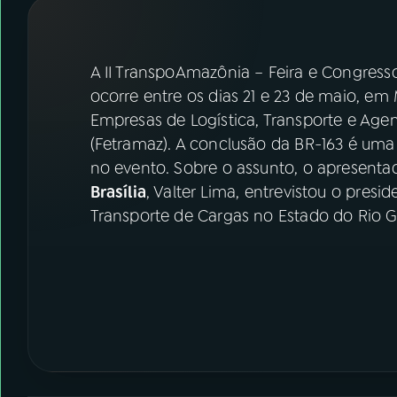
07
ÚLTIMAS
08
FESTIVAL DE MÚSICA
A II TranspoAmazônia – Feira e Congresso
ocorre entre os dias 21 e 23 de maio, e
Empresas de Logística, Transporte e Ag
ACOMPANHE A RÁDIO NACIONAL
(Fetramaz). A conclusão da BR-163 é uma
YouTube
Facebook
no evento. Sobre o assunto, o apresent
Brasília
, Valter Lima, entrevistou o pres
Instagram
X
Transporte de Cargas no Estado do Rio Gra
TikTok