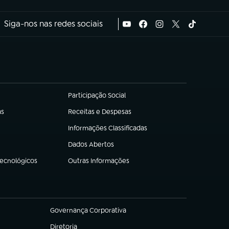
Siga-nos nas redes sociais
Participação Social
(abre em nova aba)
as
Receitas e Despesas
(abre em nova aba)
Informações Classificadas
(abre em nova aba)
Dados Abertos
(abre em nova aba)
Tecnológicos
Outras Informações
(abre em nova aba)
Governança Corporativa
(abre em nova aba)
Diretoria