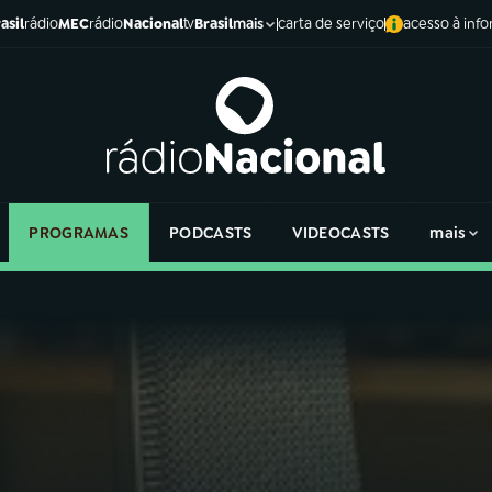
asil
rádio
MEC
rádio
Nacional
tv
Brasil
carta de serviço
acesso à inf
mais
PROGRAMAS
PODCASTS
VIDEOCASTS
mais