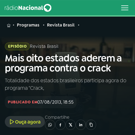
MENU
Programas
Revista Brasil
Revista Brasil
EPISÓDIO
Mais oito estados aderem a
Buscar
na
programa contra o crack
Rádio
Buscar
Nacional
Totalidade dos estados brasileiros participa agora do
programa "Crack,
AO VIVO
07/08/2013, 18:55
PUBLICADO EM
01
INÍCIO
Compartilhe
Ouça agora
02
A RÁDIO