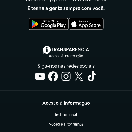
E tenha a gente sempre com você.
(abre em nova aba)
TRANSPARÊNCIA
Acesso à Informação
Siga-nos nas redes sociais
Acesso à Informação
Institucional
(abre em nova aba)
Ações e Programas
(abre em nova aba)