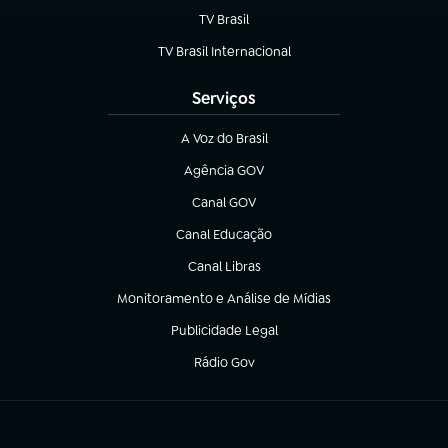
TV Brasil
(abre em nova aba)
TV Brasil Internacional
(abre em nova aba)
Serviços
A Voz do Brasil
(abre em nova aba)
Agência GOV
(abre em nova aba)
Canal GOV
(abre em nova aba)
Canal Educação
(abre em nova aba)
Canal Libras
(abre em nova aba)
Monitoramento e Análise de Mídias
(abre em nova aba)
Publicidade Legal
(abre em nova aba)
Rádio Gov
(abre em nova aba)