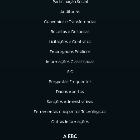
Participação Social
(abre em nova aba)
Auditorias
(abre em nova aba)
Convênios e Transferências
(abre em nova aba)
Receitas e Despesas
(abre em nova aba)
Licitações e Contratos
(abre em nova aba)
Empregados Públicos
(abre em nova aba)
Informações Classificadas
(abre em nova aba)
SIC
(abre em nova aba)
Perguntas Frequentes
(abre em nova aba)
Dados Abertos
(abre em nova aba)
Sanções Administrativas
(abre em nova aba)
Ferramentas e Aspectos Tecnológicos
(abre em nova aba)
Outras Informações
(abre em nova aba)
A EBC