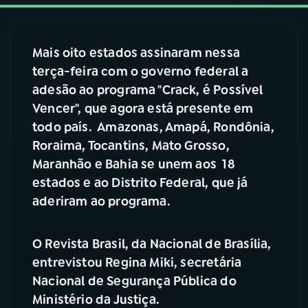
03
PROGRAMAÇÃO
Mais oito estados assinaram nessa
terça-feira com o governo federal a
04
PROGRAMAS
adesão ao programa "Crack, é Possível
Vencer", que agora está presente em
05
PODCASTS
todo país. Amazonas, Amapá, Rondônia,
Roraima, Tocantins, Mato Grosso,
Maranhão e Bahia se unem aos 18
06
VIDEOCASTS
estados e ao Distrito Federal, que já
aderiram ao programa.
07
ÚLTIMAS
O Revista Brasil, da Nacional de Brasília,
08
FESTIVAL DE MÚSICA
entrevistou Regina Miki, secretária
Nacional de Segurança Pública do
Ministério da Justiça.
ACOMPANHE A RÁDIO NACIONAL